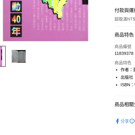
付款與運
超取滿NT$
付款方式
商品特色
信用卡一
商品編號
11839378
超商取貨
商品特色
LINE Pay
作者：
出版社
Apple Pay
ISBN：
街口支付
悠遊付
商品相關分
Google Pa
文學
文
分享
全盈+PAY
大哥付你