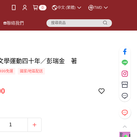
0
中文 (繁體)
TWD
☎️聯絡我們
文學運動四十年／彭瑞金 著
499免運
國家/地區配送
00