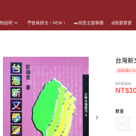
購物說明
🧑會員辦法∣NEW∣
✒️胡思主題專欄
💰我要賣書
台灣新
超取滿NT$
NT$300
NT$1
數量