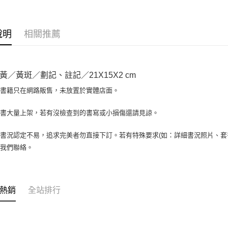
相關說明
【大哥付
AFTEE先
1.本服務
說明
相關推薦
2.付款方
相關說明
流程，驗
【關於「A
ATM付款
完成交易
AFTEE
3.實際核
便利好安
黃／黃斑／劃記、註記／21X15X2 cm
4.訂單成
１．簡單
消。如遇
２．便利
場書籍只在網路販售，未放置於實體店面。
運送方式
無法說明
３．安心
【繳款方
全家取貨付
書書大量上架，若有沒檢查到的書寫或小損傷還請見諒。
1.分期款
【「AFT
醒簡訊。
包裹】
１．於結帳
2.透過簡
付」結帳
書況認定不易，追求完美者勿直接下訂。若有特殊要求(如：詳細書況照片、套書
每筆NT$6
帳／街口支
２．訂單
與我們聯絡。
３．收到繳
付款後全
【注意事
／ATM／
1.本服務
每筆NT$6
※ 請注意
用戶於交
絡購買商品
款買賣價
7-11取
先享後付
熱銷
全站排行
2.基於同
※ 交易是
包裹】
資料（包
是否繳費成
用，由本
每筆NT$6
付客戶支
3.完整用