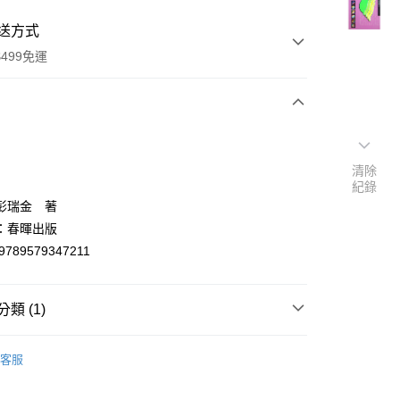
送方式
499免運
次付款
付款
清除
紀錄
彭瑞金 著
：春暉出版
9789579347211
類 (1)
y
學總論
客服
分期