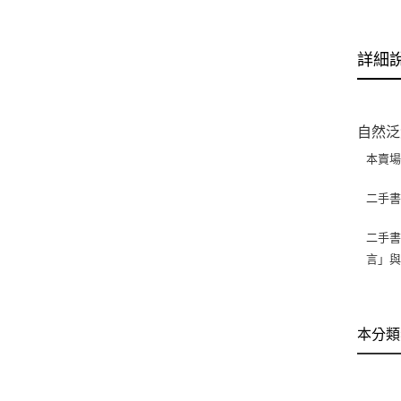
詳細
自然泛
本賣
二手
二手書
言」
本分類