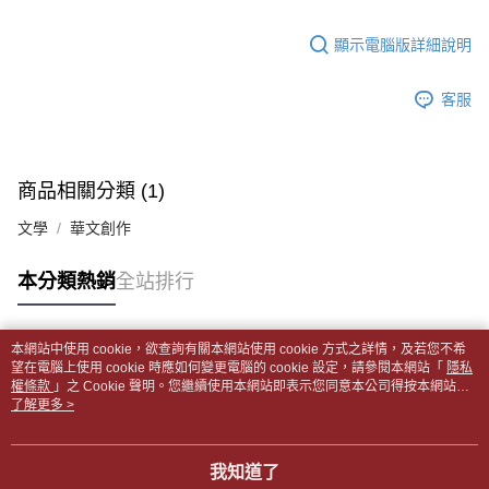
【「AFTEE先享後付」結帳流程】
醒簡訊。
１．於結帳方式選擇「AFTEE先享後付」後，將跳轉至「AFTEE先享後付」
每筆NT$65，滿NT$499(含以上)免運費
2.透過簡訊連結打開帳單後，可選擇「超商條碼／台灣大直營門市／銀行轉
結帳頁面，進行簡訊認證並確認金額後，即可完成結帳。
顯示電腦版詳細說明
帳／街口支付／iPASS MONEY」等通路繳費。
２．訂單成立數日內，您將收到繳費通知簡訊。
付款後全家取貨
３．收到繳費通知簡訊後14天內，點擊此簡訊中的連結，可透過四大超商／
【注意事項】
每筆NT$65，滿NT$499(含以上)免運費
客服
ATM／網路銀行／等多元方式進行付款，方視為交易完成。
1.本服務係由「台灣大哥大股份有限公司」（以下簡稱本公司）所提供，讓
※ 請注意：結帳手續完成當下不需立刻繳費，但若您需要取消訂單，請聯絡
用戶於交易時，得透過本服務購買商品或服務，並由商店將買賣／分期付款
7-11取貨付款【書籍"本數"8本以上，建議使用中華郵政宅配
購買商品的店家。未經商家同意取消之訂單仍視為有效，需透過AFTEE先享
買賣價金債權讓與本公司後，依約使用本公司帳單繳交帳款。
後付繳納相關費用。
包裹】
2.基於同意付款使用「大哥付你分期」之契約關係目的，商店將以您的個人
※ 交易是否成功請以「AFTEE先享後付 」之結帳頁面顯示為準，若有關於
商品相關分類 (1)
資料（包含姓名、電話或地址）提供予台灣大哥大進項蒐集、處理及利用，
每筆NT$65，滿NT$688(含以上)免運費
是否繳費成功／繳費後需取消欲退款等相關疑問，請聯繫「AFTEE先享後付
由本公司與您本人進行分期帳單所需資料之確認、核對及更正。
客戶支援中心」
https://netprotections.freshdesk.com/support/home
文學
華文創作
3.完整用戶服務條款，請詳閱以下連結：
https://oppay.tw/userRule
付款後7-11取貨
【注意事項】
每筆NT$65，滿NT$688(含以上)免運費
本分類熱銷
全站排行
１．透過由恩沛科技股份有限公司提供之「AFTEE先享後付」服務完成之交
易，需依本服務之必要範圍內提供個人資料，並將交易相關給付款項請求債
中華郵政包裹
權轉讓予恩沛科技股份有限公司。
每筆NT$65，滿NT$688(含以上)免運費
２．關於個人資料處理事宜，請瀏覽以下網址：
本網站中使用 cookie，欲查詢有關本網站使用 cookie 方式之詳情，及若您不希
https://aftee.tw/terms/#terms3
熱門標籤
望在電腦上使用 cookie 時應如何變更電腦的 cookie 設定，請參閱本網站「
隱私
中華郵政包裹(離島)
３．未成年的使用者請事先徵得法定代理人或監護人之同意方可使用
權條款
」之 Cookie 聲明。您繼續使用本網站即表示您同意本公司得按本網站使
「AFTEE先享後付」，若未經同意申辦者引起之損失，本公司不負相關責
每筆NT$65，滿NT$688(含以上)免運費
用條款之 Cookie 聲明使用 cookie。
了解更多 >
任。
４．使用「AFTEE先享後付」時，將依據個別帳號之用戶狀況，依本公司即
士林門市自取(書送達簡訊通知)
時審查核予不同之上限額度；若仍有額度不足之情形，本公司將視審查結果
我知道了
免運費
請求用戶進行身份認證。