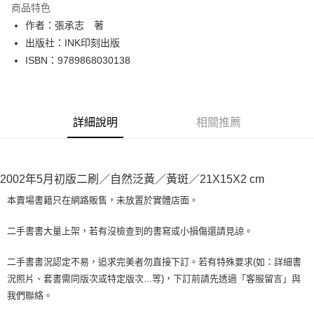
商品特色
Apple Pay
作者：張承志 著
出版社：INK印刻出版
街口支付
ISBN：9789868030138
悠遊付
Google Pay
詳細說明
相關推薦
全盈+PAY
大哥付你分期
相關說明
2002年5月初版二刷／自然泛黃／黃斑／21X15X2 cm
【大哥付你分期使用說明】
AFTEE先享後付
1.本服務由台灣大哥大提供，台灣大哥大用戶可立即使用無須另外申請。
本賣場書籍只在網路販售，未放置於實體店面。
2.付款方式選擇「大哥付你分期」，訂單成立後會自動跳轉到大哥付的交易
相關說明
流程，驗證手機門號後，選擇欲分期的期數、繳款截止日，確認付款後即完
【關於「AFTEE先享後付」】
二手書書大量上架，若有沒檢查到的書寫或小損傷還請見諒。
成交易。
ATM付款
AFTEE先享後付是「在收到商品之後才付款」的支付方式。 讓您購物簡單
3.實際核准額度、可分期數及費用金額請依後續交易確認頁面所載為準。
便利好安心！
4.訂單成立30分鐘內，如未前往確認交易或遇審核未通過，訂單將自動取
二手書書況認定不易，追求完美者勿直接下訂。若有特殊要求(如：詳細書
１．簡單：不需註冊會員、不需綁卡、不需儲值。
運送方式
消。如遇「轉專審核」未通過狀況，表示未達大哥付你分期系統評分，恕無
況照片、套書需同版次或特定版次...等)，下訂前請先透過「客服留言」與
２．便利：只要手機號碼，簡訊認證，即可結帳。
法說明評估內容。
３．安心：先確認商品／服務後，再付款。
我們聯絡。
全家取貨付款【書籍"本數"8本以上，建議使用中華郵政宅配包
【繳款方式說明】
1.分期款項不併入電信帳單，「大哥付你分期」於每月結算日後寄送繳費提
裹】