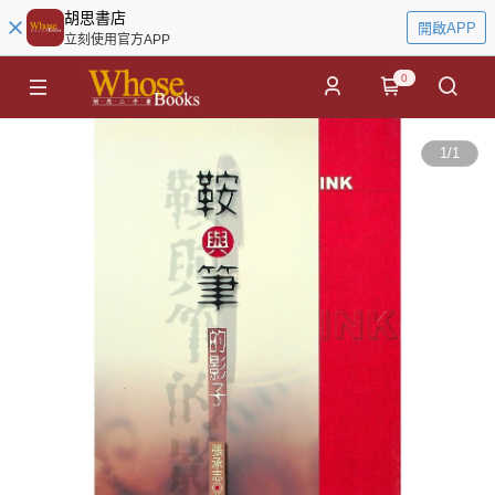
胡思書店
開啟APP
立刻使用官方APP
0
1
/
1