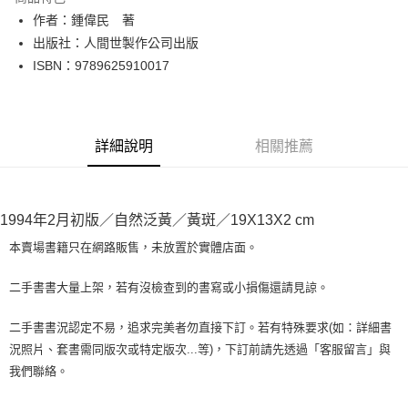
Apple Pay
作者：鍾偉民 著
出版社：人間世製作公司出版
街口支付
ISBN：9789625910017
悠遊付
Google Pay
詳細說明
相關推薦
全盈+PAY
大哥付你分期
相關說明
1994年2月初版／自然泛黃／黃斑／19X13X2 cm
【大哥付你分期使用說明】
AFTEE先享後付
1.本服務由台灣大哥大提供，台灣大哥大用戶可立即使用無須另外申請。
本賣場書籍只在網路販售，未放置於實體店面。
2.付款方式選擇「大哥付你分期」，訂單成立後會自動跳轉到大哥付的交易
相關說明
流程，驗證手機門號後，選擇欲分期的期數、繳款截止日，確認付款後即完
【關於「AFTEE先享後付」】
二手書書大量上架，若有沒檢查到的書寫或小損傷還請見諒。
成交易。
ATM付款
AFTEE先享後付是「在收到商品之後才付款」的支付方式。 讓您購物簡單
3.實際核准額度、可分期數及費用金額請依後續交易確認頁面所載為準。
便利好安心！
4.訂單成立30分鐘內，如未前往確認交易或遇審核未通過，訂單將自動取
二手書書況認定不易，追求完美者勿直接下訂。若有特殊要求(如：詳細書
１．簡單：不需註冊會員、不需綁卡、不需儲值。
運送方式
消。如遇「轉專審核」未通過狀況，表示未達大哥付你分期系統評分，恕無
況照片、套書需同版次或特定版次...等)，下訂前請先透過「客服留言」與
２．便利：只要手機號碼，簡訊認證，即可結帳。
法說明評估內容。
３．安心：先確認商品／服務後，再付款。
我們聯絡。
全家取貨付款【書籍"本數"8本以上，建議使用中華郵政宅配包
【繳款方式說明】
1.分期款項不併入電信帳單，「大哥付你分期」於每月結算日後寄送繳費提
裹】
【「AFTEE先享後付」結帳流程】
醒簡訊。