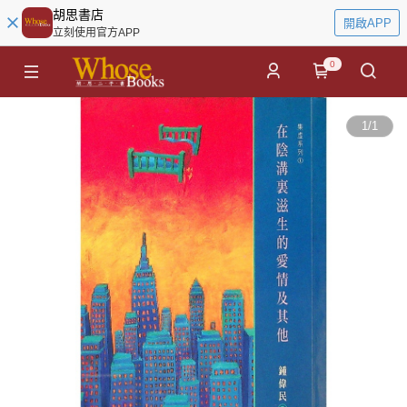
胡思書店
開啟APP
立刻使用官方APP
0
1
/
1