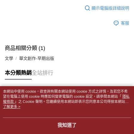
１．於結帳方式選擇「AFTEE先享後付」後，將跳轉至「AFTEE先享後付」
每筆NT$65，滿NT$499(含以上)免運費
2.透過簡訊連結打開帳單後，可選擇「超商條碼／台灣大直營門市／銀行轉
結帳頁面，進行簡訊認證並確認金額後，即可完成結帳。
顯示電腦版詳細說明
帳／街口支付／iPASS MONEY」等通路繳費。
２．訂單成立數日內，您將收到繳費通知簡訊。
付款後全家取貨
３．收到繳費通知簡訊後14天內，點擊此簡訊中的連結，可透過四大超商／
【注意事項】
每筆NT$65，滿NT$499(含以上)免運費
客服
ATM／網路銀行／等多元方式進行付款，方視為交易完成。
1.本服務係由「台灣大哥大股份有限公司」（以下簡稱本公司）所提供，讓
※ 請注意：結帳手續完成當下不需立刻繳費，但若您需要取消訂單，請聯絡
用戶於交易時，得透過本服務購買商品或服務，並由商店將買賣／分期付款
7-11取貨付款【書籍"本數"8本以上，建議使用中華郵政宅配
購買商品的店家。未經商家同意取消之訂單仍視為有效，需透過AFTEE先享
買賣價金債權讓與本公司後，依約使用本公司帳單繳交帳款。
後付繳納相關費用。
包裹】
2.基於同意付款使用「大哥付你分期」之契約關係目的，商店將以您的個人
※ 交易是否成功請以「AFTEE先享後付 」之結帳頁面顯示為準，若有關於
商品相關分類 (1)
資料（包含姓名、電話或地址）提供予台灣大哥大進項蒐集、處理及利用，
每筆NT$65，滿NT$688(含以上)免運費
是否繳費成功／繳費後需取消欲退款等相關疑問，請聯繫「AFTEE先享後付
由本公司與您本人進行分期帳單所需資料之確認、核對及更正。
客戶支援中心」
https://netprotections.freshdesk.com/support/home
文學
華文創作-早期出版
3.完整用戶服務條款，請詳閱以下連結：
https://oppay.tw/userRule
付款後7-11取貨
【注意事項】
每筆NT$65，滿NT$688(含以上)免運費
本分類熱銷
全站排行
１．透過由恩沛科技股份有限公司提供之「AFTEE先享後付」服務完成之交
易，需依本服務之必要範圍內提供個人資料，並將交易相關給付款項請求債
中華郵政包裹
權轉讓予恩沛科技股份有限公司。
每筆NT$65，滿NT$688(含以上)免運費
２．關於個人資料處理事宜，請瀏覽以下網址：
本網站中使用 cookie，欲查詢有關本網站使用 cookie 方式之詳情，及若您不希
https://aftee.tw/terms/#terms3
熱門標籤
望在電腦上使用 cookie 時應如何變更電腦的 cookie 設定，請參閱本網站「
隱私
中華郵政包裹(離島)
３．未成年的使用者請事先徵得法定代理人或監護人之同意方可使用
權條款
」之 Cookie 聲明。您繼續使用本網站即表示您同意本公司得按本網站使
「AFTEE先享後付」，若未經同意申辦者引起之損失，本公司不負相關責
每筆NT$65，滿NT$688(含以上)免運費
用條款之 Cookie 聲明使用 cookie。
了解更多 >
任。
４．使用「AFTEE先享後付」時，將依據個別帳號之用戶狀況，依本公司即
士林門市自取(書送達簡訊通知)
時審查核予不同之上限額度；若仍有額度不足之情形，本公司將視審查結果
我知道了
免運費
請求用戶進行身份認證。
５．嚴禁一人註冊多個帳號或使用他人資訊註冊。若發現惡意使用之情形，