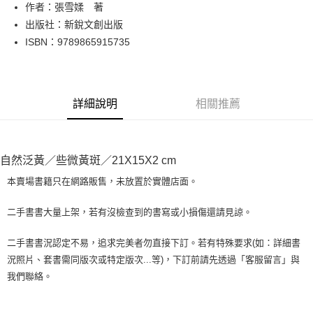
Apple Pay
作者：張雪媃 著
出版社：新銳文創出版
街口支付
ISBN：9789865915735
悠遊付
Google Pay
詳細說明
相關推薦
全盈+PAY
大哥付你分期
相關說明
自然泛黃／些微黃斑／21X15X2 cm
【大哥付你分期使用說明】
AFTEE先享後付
1.本服務由台灣大哥大提供，台灣大哥大用戶可立即使用無須另外申請。
本賣場書籍只在網路販售，未放置於實體店面。
2.付款方式選擇「大哥付你分期」，訂單成立後會自動跳轉到大哥付的交易
相關說明
流程，驗證手機門號後，選擇欲分期的期數、繳款截止日，確認付款後即完
【關於「AFTEE先享後付」】
二手書書大量上架，若有沒檢查到的書寫或小損傷還請見諒。
成交易。
ATM付款
AFTEE先享後付是「在收到商品之後才付款」的支付方式。 讓您購物簡單
3.實際核准額度、可分期數及費用金額請依後續交易確認頁面所載為準。
便利好安心！
4.訂單成立30分鐘內，如未前往確認交易或遇審核未通過，訂單將自動取
二手書書況認定不易，追求完美者勿直接下訂。若有特殊要求(如：詳細書
１．簡單：不需註冊會員、不需綁卡、不需儲值。
運送方式
消。如遇「轉專審核」未通過狀況，表示未達大哥付你分期系統評分，恕無
況照片、套書需同版次或特定版次...等)，下訂前請先透過「客服留言」與
２．便利：只要手機號碼，簡訊認證，即可結帳。
法說明評估內容。
３．安心：先確認商品／服務後，再付款。
我們聯絡。
全家取貨付款【書籍"本數"8本以上，建議使用中華郵政宅配包
【繳款方式說明】
1.分期款項不併入電信帳單，「大哥付你分期」於每月結算日後寄送繳費提
裹】
【「AFTEE先享後付」結帳流程】
醒簡訊。
１．於結帳方式選擇「AFTEE先享後付」後，將跳轉至「AFTEE先享後付」