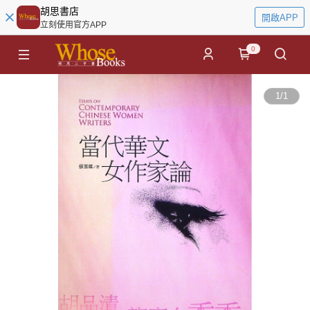
胡思書店
開啟APP
立刻使用官方APP
0
1
/
1