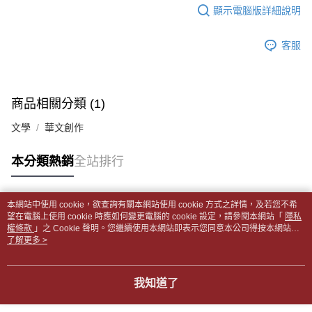
每筆NT$65，滿NT$499(含以上)免運費
2.透過簡訊連結打開帳單後，可選擇「超商條碼／台灣大直營門市／銀行轉
結帳頁面，進行簡訊認證並確認金額後，即可完成結帳。
顯示電腦版詳細說明
帳／街口支付／iPASS MONEY」等通路繳費。
２．訂單成立數日內，您將收到繳費通知簡訊。
付款後全家取貨
３．收到繳費通知簡訊後14天內，點擊此簡訊中的連結，可透過四大超商／
【注意事項】
每筆NT$65，滿NT$499(含以上)免運費
客服
ATM／網路銀行／等多元方式進行付款，方視為交易完成。
1.本服務係由「台灣大哥大股份有限公司」（以下簡稱本公司）所提供，讓
※ 請注意：結帳手續完成當下不需立刻繳費，但若您需要取消訂單，請聯絡
用戶於交易時，得透過本服務購買商品或服務，並由商店將買賣／分期付款
7-11取貨付款【書籍"本數"8本以上，建議使用中華郵政宅配
購買商品的店家。未經商家同意取消之訂單仍視為有效，需透過AFTEE先享
買賣價金債權讓與本公司後，依約使用本公司帳單繳交帳款。
後付繳納相關費用。
包裹】
2.基於同意付款使用「大哥付你分期」之契約關係目的，商店將以您的個人
※ 交易是否成功請以「AFTEE先享後付 」之結帳頁面顯示為準，若有關於
商品相關分類 (1)
資料（包含姓名、電話或地址）提供予台灣大哥大進項蒐集、處理及利用，
每筆NT$65，滿NT$688(含以上)免運費
是否繳費成功／繳費後需取消欲退款等相關疑問，請聯繫「AFTEE先享後付
由本公司與您本人進行分期帳單所需資料之確認、核對及更正。
客戶支援中心」
https://netprotections.freshdesk.com/support/home
文學
華文創作
3.完整用戶服務條款，請詳閱以下連結：
https://oppay.tw/userRule
付款後7-11取貨
【注意事項】
每筆NT$65，滿NT$688(含以上)免運費
本分類熱銷
全站排行
１．透過由恩沛科技股份有限公司提供之「AFTEE先享後付」服務完成之交
易，需依本服務之必要範圍內提供個人資料，並將交易相關給付款項請求債
中華郵政包裹
權轉讓予恩沛科技股份有限公司。
每筆NT$65，滿NT$688(含以上)免運費
２．關於個人資料處理事宜，請瀏覽以下網址：
本網站中使用 cookie，欲查詢有關本網站使用 cookie 方式之詳情，及若您不希
https://aftee.tw/terms/#terms3
熱門標籤
望在電腦上使用 cookie 時應如何變更電腦的 cookie 設定，請參閱本網站「
隱私
中華郵政包裹(離島)
３．未成年的使用者請事先徵得法定代理人或監護人之同意方可使用
權條款
」之 Cookie 聲明。您繼續使用本網站即表示您同意本公司得按本網站使
「AFTEE先享後付」，若未經同意申辦者引起之損失，本公司不負相關責
每筆NT$65，滿NT$688(含以上)免運費
用條款之 Cookie 聲明使用 cookie。
了解更多 >
任。
４．使用「AFTEE先享後付」時，將依據個別帳號之用戶狀況，依本公司即
士林門市自取(書送達簡訊通知)
時審查核予不同之上限額度；若仍有額度不足之情形，本公司將視審查結果
我知道了
免運費
請求用戶進行身份認證。
５．嚴禁一人註冊多個帳號或使用他人資訊註冊。若發現惡意使用之情形，
中華郵政【國際航空包裹】*收件人請填寫本名
恩沛科技股份有限公司將有權停止該用戶之使用額度並採取法律行動。
查看運費