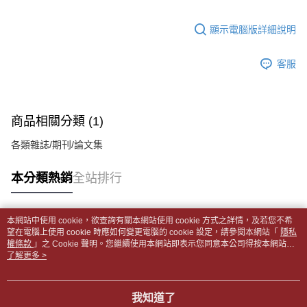
１．於結帳方式選擇「AFTEE先享後付」後，將跳轉至「AFTEE先享後付」
每筆NT$65，滿NT$499(含以上)免運費
2.透過簡訊連結打開帳單後，可選擇「超商條碼／台灣大直營門市／銀行轉
結帳頁面，進行簡訊認證並確認金額後，即可完成結帳。
帳／街口支付／iPASS MONEY」等通路繳費。
顯示電腦版詳細說明
２．訂單成立數日內，您將收到繳費通知簡訊。
付款後全家取貨
３．收到繳費通知簡訊後14天內，點擊此簡訊中的連結，可透過四大超商／
【注意事項】
每筆NT$65，滿NT$499(含以上)免運費
ATM／網路銀行／等多元方式進行付款，方視為交易完成。
1.本服務係由「台灣大哥大股份有限公司」（以下簡稱本公司）所提供，讓
客服
※ 請注意：結帳手續完成當下不需立刻繳費，但若您需要取消訂單，請聯絡
用戶於交易時，得透過本服務購買商品或服務，並由商店將買賣／分期付款
7-11取貨付款【書籍"本數"8本以上，建議使用中華郵政宅配
購買商品的店家。未經商家同意取消之訂單仍視為有效，需透過AFTEE先享
買賣價金債權讓與本公司後，依約使用本公司帳單繳交帳款。
後付繳納相關費用。
包裹】
2.基於同意付款使用「大哥付你分期」之契約關係目的，商店將以您的個人
※ 交易是否成功請以「AFTEE先享後付 」之結帳頁面顯示為準，若有關於
資料（包含姓名、電話或地址）提供予台灣大哥大進項蒐集、處理及利用，
每筆NT$65，滿NT$688(含以上)免運費
是否繳費成功／繳費後需取消欲退款等相關疑問，請聯繫「AFTEE先享後付
商品相關分類 (1)
由本公司與您本人進行分期帳單所需資料之確認、核對及更正。
客戶支援中心」
https://netprotections.freshdesk.com/support/home
3.完整用戶服務條款，請詳閱以下連結：
https://oppay.tw/userRule
付款後7-11取貨
各類雜誌/期刊/論文集
【注意事項】
每筆NT$65，滿NT$688(含以上)免運費
１．透過由恩沛科技股份有限公司提供之「AFTEE先享後付」服務完成之交
本分類熱銷
全站排行
易，需依本服務之必要範圍內提供個人資料，並將交易相關給付款項請求債
中華郵政包裹
權轉讓予恩沛科技股份有限公司。
每筆NT$65，滿NT$688(含以上)免運費
２．關於個人資料處理事宜，請瀏覽以下網址：
https://aftee.tw/terms/#terms3
本網站中使用 cookie，欲查詢有關本網站使用 cookie 方式之詳情，及若您不希
中華郵政包裹(離島)
３．未成年的使用者請事先徵得法定代理人或監護人之同意方可使用
熱門標籤
望在電腦上使用 cookie 時應如何變更電腦的 cookie 設定，請參閱本網站「
隱私
「AFTEE先享後付」，若未經同意申辦者引起之損失，本公司不負相關責
權條款
每筆NT$65，滿NT$688(含以上)免運費
」之 Cookie 聲明。您繼續使用本網站即表示您同意本公司得按本網站使
任。
用條款之 Cookie 聲明使用 cookie。
了解更多 >
４．使用「AFTEE先享後付」時，將依據個別帳號之用戶狀況，依本公司即
士林門市自取(書送達簡訊通知)
時審查核予不同之上限額度；若仍有額度不足之情形，本公司將視審查結果
免運費
請求用戶進行身份認證。
我知道了
５．嚴禁一人註冊多個帳號或使用他人資訊註冊。若發現惡意使用之情形，