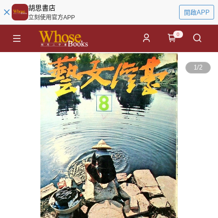
胡思書店
開啟APP
立刻使用官方APP
0
1
/
2