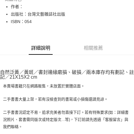
Apple Pay
作者：
出版社：台灣文藝雜誌社出版
街口支付
ISBN：054
悠遊付
Google Pay
詳細說明
相關推薦
全盈+PAY
大哥付你分期
相關說明
自然泛黃／黃斑／書封邊緣磨損、破損／兩本庫存均有劃記、註
【大哥付你分期使用說明】
記／21X15X2 cm
AFTEE先享後付
1.本服務由台灣大哥大提供，台灣大哥大用戶可立即使用無須另外申請。
2.付款方式選擇「大哥付你分期」，訂單成立後會自動跳轉到大哥付的交易
本賣場書籍只在網路販售，未放置於實體店面。
相關說明
流程，驗證手機門號後，選擇欲分期的期數、繳款截止日，確認付款後即完
【關於「AFTEE先享後付」】
成交易。
ATM付款
AFTEE先享後付是「在收到商品之後才付款」的支付方式。 讓您購物簡單
二手書書大量上架，若有沒檢查到的書寫或小損傷還請見諒。
3.實際核准額度、可分期數及費用金額請依後續交易確認頁面所載為準。
便利好安心！
4.訂單成立30分鐘內，如未前往確認交易或遇審核未通過，訂單將自動取
１．簡單：不需註冊會員、不需綁卡、不需儲值。
運送方式
二手書書況認定不易，追求完美者勿直接下訂。若有特殊要求(如：詳細書
消。如遇「轉專審核」未通過狀況，表示未達大哥付你分期系統評分，恕無
２．便利：只要手機號碼，簡訊認證，即可結帳。
法說明評估內容。
況照片、套書需同版次或特定版次...等)，下訂前請先透過「客服留言」與
３．安心：先確認商品／服務後，再付款。
全家取貨付款【書籍"本數"8本以上，建議使用中華郵政宅配包
【繳款方式說明】
我們聯絡。
1.分期款項不併入電信帳單，「大哥付你分期」於每月結算日後寄送繳費提
裹】
【「AFTEE先享後付」結帳流程】
醒簡訊。