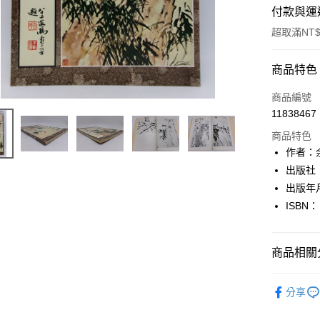
付款與運
超取滿NT$
付款方式
商品特色
信用卡一
商品編號
11838467
超商取貨
商品特色
LINE Pay
作者：
出版社
Apple Pay
出版年
街口支付
ISBN：
悠遊付
商品相關分
Google Pa
全盈+PAY
藝術設計
分享
大哥付你