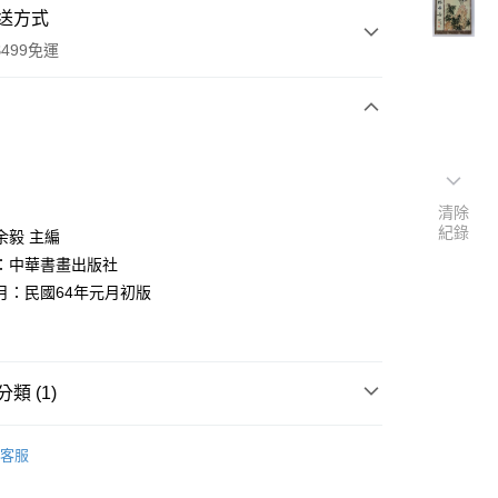
送方式
499免運
次付款
付款
清除
紀錄
余毅 主編
：中華書畫出版社
月：民國64年元月初版
類 (1)
y
東/西洋畫冊
客服
分期