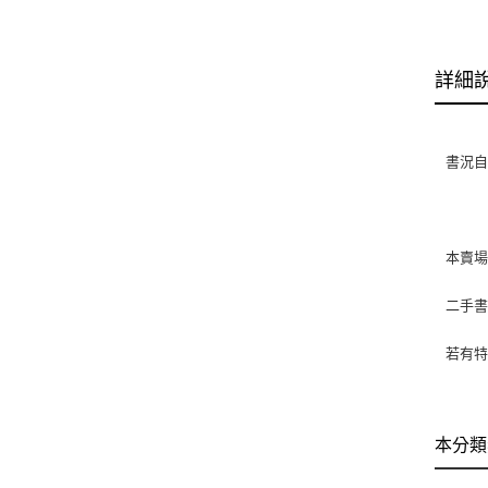
詳細
書況自然
本賣
二手
若有特
本分類