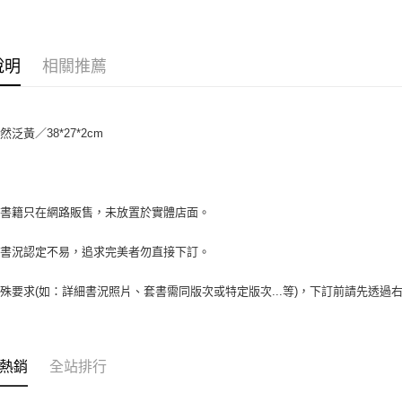
相關說明
【大哥付
AFTEE先
1.本服務
2.付款方
相關說明
說明
相關推薦
流程，驗
【關於「A
ATM付款
完成交易
AFTEE
3.實際核
便利好安
4.訂單成
１．簡單
泛黃／38*27*2cm
消。如遇
２．便利
運送方式
無法說明
３．安心
【繳款方
全家取貨付
1.分期款
【「AFT
醒簡訊。
包裹】
１．於結帳
場書籍只在網路販售，未放置於實體店面。
2.透過簡
付」結帳
每筆NT$6
帳／街口支
２．訂單
書書況認定不易，追求完美者勿直接下訂。
３．收到繳
付款後全
【注意事
／ATM／
1.本服務
每筆NT$6
※ 請注意
殊要求(如：詳細書況照片、套書需同版次或特定版次...等)，下訂前請先透
用戶於交
絡購買商品
款買賣價
7-11取
先享後付
2.基於同
※ 交易是
包裹】
資料（包
是否繳費成
用，由本
每筆NT$6
付客戶支
熱銷
全站排行
3.完整用
付款後7-1
【注意事