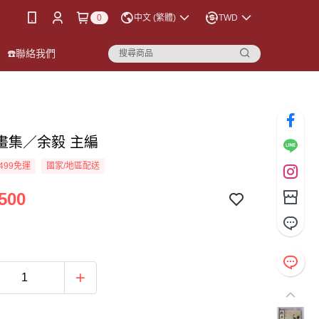
0
中文 (繁體)
TWD
☎️聯絡我們
畫集／余毅 主編
499免運
國家/地區配送
500