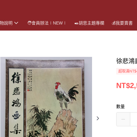
購物說明
🧑會員辦法∣NEW∣
✒️胡思主題專欄
💰我要賣書
徐悲鴻
超取滿NT$
NT$2,
數量