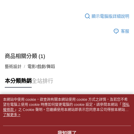
帳／街口支付／iPASS MONEY」等通路繳費。
２．訂單成立數日內，您將收到繳費通知簡訊。
付款後全家取貨
３．收到繳費通知簡訊後14天內，點擊此簡訊中的連結，可透過四大超商／
【注意事項】
每筆NT$65，滿NT$499(含以上)免運費
顯示電腦版詳細說明
ATM／網路銀行／等多元方式進行付款，方視為交易完成。
1.本服務係由「台灣大哥大股份有限公司」（以下簡稱本公司）所提供，讓
※ 請注意：結帳手續完成當下不需立刻繳費，但若您需要取消訂單，請聯絡
用戶於交易時，得透過本服務購買商品或服務，並由商店將買賣／分期付款
7-11取貨付款【書籍"本數"8本以上，建議使用中華郵政宅配
購買商品的店家。未經商家同意取消之訂單仍視為有效，需透過AFTEE先享
買賣價金債權讓與本公司後，依約使用本公司帳單繳交帳款。
客服
後付繳納相關費用。
包裹】
2.基於同意付款使用「大哥付你分期」之契約關係目的，商店將以您的個人
※ 交易是否成功請以「AFTEE先享後付 」之結帳頁面顯示為準，若有關於
資料（包含姓名、電話或地址）提供予台灣大哥大進項蒐集、處理及利用，
每筆NT$65，滿NT$688(含以上)免運費
是否繳費成功／繳費後需取消欲退款等相關疑問，請聯繫「AFTEE先享後付
由本公司與您本人進行分期帳單所需資料之確認、核對及更正。
客戶支援中心」
https://netprotections.freshdesk.com/support/home
3.完整用戶服務條款，請詳閱以下連結：
https://oppay.tw/userRule
付款後7-11取貨
商品相關分類 (1)
【注意事項】
每筆NT$65，滿NT$688(含以上)免運費
１．透過由恩沛科技股份有限公司提供之「AFTEE先享後付」服務完成之交
藝術設計
電影/戲劇/舞蹈
易，需依本服務之必要範圍內提供個人資料，並將交易相關給付款項請求債
中華郵政包裹
權轉讓予恩沛科技股份有限公司。
每筆NT$65，滿NT$688(含以上)免運費
本分類熱銷
全站排行
２．關於個人資料處理事宜，請瀏覽以下網址：
https://aftee.tw/terms/#terms3
中華郵政包裹(離島)
３．未成年的使用者請事先徵得法定代理人或監護人之同意方可使用
「AFTEE先享後付」，若未經同意申辦者引起之損失，本公司不負相關責
每筆NT$65，滿NT$688(含以上)免運費
本網站中使用 cookie，欲查詢有關本網站使用 cookie 方式之詳情，及若您不希
任。
熱門標籤
望在電腦上使用 cookie 時應如何變更電腦的 cookie 設定，請參閱本網站「
隱私
４．使用「AFTEE先享後付」時，將依據個別帳號之用戶狀況，依本公司即
權條款
士林門市自取(書送達簡訊通知)
」之 Cookie 聲明。您繼續使用本網站即表示您同意本公司得按本網站使
時審查核予不同之上限額度；若仍有額度不足之情形，本公司將視審查結果
用條款之 Cookie 聲明使用 cookie。
了解更多 >
免運費
請求用戶進行身份認證。
５．嚴禁一人註冊多個帳號或使用他人資訊註冊。若發現惡意使用之情形，
中華郵政【國際航空包裹】*收件人請填寫本名
恩沛科技股份有限公司將有權停止該用戶之使用額度並採取法律行動。
查看運費
我知道了