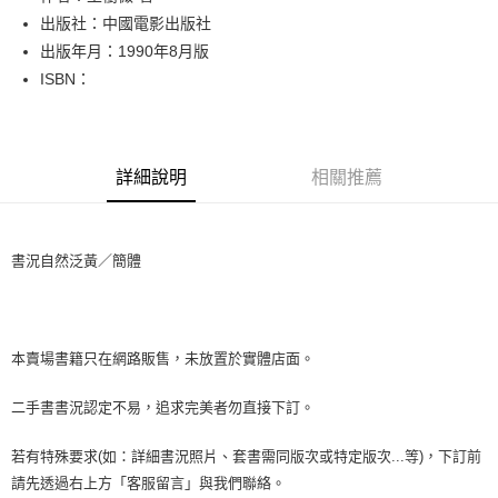
出版社：中國電影出版社
街口支付
出版年月：1990年8月版
悠遊付
ISBN：
Google Pay
全盈+PAY
詳細說明
相關推薦
大哥付你分期
相關說明
【大哥付你分期使用說明】
書況自然泛黃／簡體
AFTEE先享後付
1.本服務由台灣大哥大提供，台灣大哥大用戶可立即使用無須另外申請。
2.付款方式選擇「大哥付你分期」，訂單成立後會自動跳轉到大哥付的交易
相關說明
流程，驗證手機門號後，選擇欲分期的期數、繳款截止日，確認付款後即完
【關於「AFTEE先享後付」】
成交易。
ATM付款
AFTEE先享後付是「在收到商品之後才付款」的支付方式。 讓您購物簡單
3.實際核准額度、可分期數及費用金額請依後續交易確認頁面所載為準。
便利好安心！
本賣場書籍只在網路販售，未放置於實體店面。
4.訂單成立30分鐘內，如未前往確認交易或遇審核未通過，訂單將自動取
１．簡單：不需註冊會員、不需綁卡、不需儲值。
運送方式
消。如遇「轉專審核」未通過狀況，表示未達大哥付你分期系統評分，恕無
２．便利：只要手機號碼，簡訊認證，即可結帳。
二手書書況認定不易，追求完美者勿直接下訂。
法說明評估內容。
３．安心：先確認商品／服務後，再付款。
全家取貨付款【書籍"本數"8本以上，建議使用中華郵政宅配包
【繳款方式說明】
1.分期款項不併入電信帳單，「大哥付你分期」於每月結算日後寄送繳費提
裹】
若有特殊要求(如：詳細書況照片、套書需同版次或特定版次...等)，下訂前
【「AFTEE先享後付」結帳流程】
醒簡訊。
１．於結帳方式選擇「AFTEE先享後付」後，將跳轉至「AFTEE先享後付」
每筆NT$65，滿NT$499(含以上)免運費
請先透過右上方「客服留言」與我們聯絡。
2.透過簡訊連結打開帳單後，可選擇「超商條碼／台灣大直營門市／銀行轉
結帳頁面，進行簡訊認證並確認金額後，即可完成結帳。