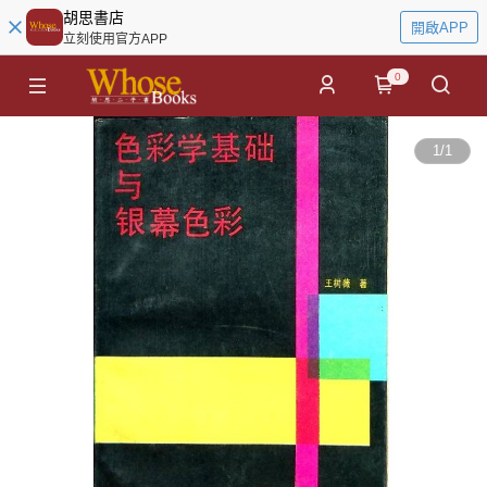
胡思書店
開啟APP
立刻使用官方APP
0
1
/
1