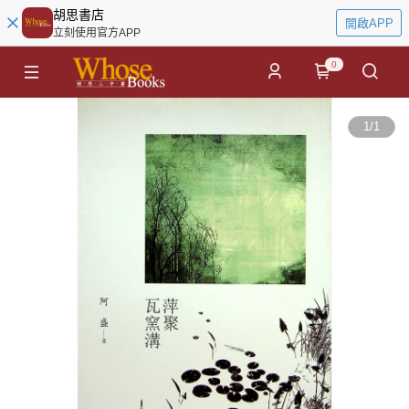
胡思書店
開啟APP
立刻使用官方APP
0
1
/
1