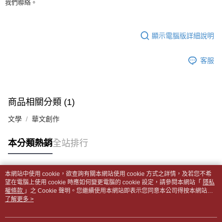
我們聯絡。
全家取貨付款【書籍"本數"8本以上，建議使用中華郵政宅配包
【繳款方式說明】
1.分期款項不併入電信帳單，「大哥付你分期」於每月結算日後寄送繳費提
裹】
【「AFTEE先享後付」結帳流程】
醒簡訊。
１．於結帳方式選擇「AFTEE先享後付」後，將跳轉至「AFTEE先享後付」
每筆NT$65，滿NT$499(含以上)免運費
2.透過簡訊連結打開帳單後，可選擇「超商條碼／台灣大直營門市／銀行轉
結帳頁面，進行簡訊認證並確認金額後，即可完成結帳。
顯示電腦版詳細說明
帳／街口支付／iPASS MONEY」等通路繳費。
２．訂單成立數日內，您將收到繳費通知簡訊。
付款後全家取貨
３．收到繳費通知簡訊後14天內，點擊此簡訊中的連結，可透過四大超商／
【注意事項】
每筆NT$65，滿NT$499(含以上)免運費
客服
ATM／網路銀行／等多元方式進行付款，方視為交易完成。
1.本服務係由「台灣大哥大股份有限公司」（以下簡稱本公司）所提供，讓
※ 請注意：結帳手續完成當下不需立刻繳費，但若您需要取消訂單，請聯絡
用戶於交易時，得透過本服務購買商品或服務，並由商店將買賣／分期付款
7-11取貨付款【書籍"本數"8本以上，建議使用中華郵政宅配
購買商品的店家。未經商家同意取消之訂單仍視為有效，需透過AFTEE先享
買賣價金債權讓與本公司後，依約使用本公司帳單繳交帳款。
後付繳納相關費用。
包裹】
2.基於同意付款使用「大哥付你分期」之契約關係目的，商店將以您的個人
※ 交易是否成功請以「AFTEE先享後付 」之結帳頁面顯示為準，若有關於
商品相關分類 (1)
資料（包含姓名、電話或地址）提供予台灣大哥大進項蒐集、處理及利用，
每筆NT$65，滿NT$688(含以上)免運費
是否繳費成功／繳費後需取消欲退款等相關疑問，請聯繫「AFTEE先享後付
由本公司與您本人進行分期帳單所需資料之確認、核對及更正。
客戶支援中心」
https://netprotections.freshdesk.com/support/home
文學
華文創作
3.完整用戶服務條款，請詳閱以下連結：
https://oppay.tw/userRule
付款後7-11取貨
【注意事項】
每筆NT$65，滿NT$688(含以上)免運費
本分類熱銷
全站排行
１．透過由恩沛科技股份有限公司提供之「AFTEE先享後付」服務完成之交
易，需依本服務之必要範圍內提供個人資料，並將交易相關給付款項請求債
中華郵政包裹
權轉讓予恩沛科技股份有限公司。
每筆NT$65，滿NT$688(含以上)免運費
２．關於個人資料處理事宜，請瀏覽以下網址：
本網站中使用 cookie，欲查詢有關本網站使用 cookie 方式之詳情，及若您不希
https://aftee.tw/terms/#terms3
熱門標籤
望在電腦上使用 cookie 時應如何變更電腦的 cookie 設定，請參閱本網站「
隱私
中華郵政包裹(離島)
３．未成年的使用者請事先徵得法定代理人或監護人之同意方可使用
權條款
」之 Cookie 聲明。您繼續使用本網站即表示您同意本公司得按本網站使
「AFTEE先享後付」，若未經同意申辦者引起之損失，本公司不負相關責
每筆NT$65，滿NT$688(含以上)免運費
用條款之 Cookie 聲明使用 cookie。
了解更多 >
任。
４．使用「AFTEE先享後付」時，將依據個別帳號之用戶狀況，依本公司即
士林門市自取(書送達簡訊通知)