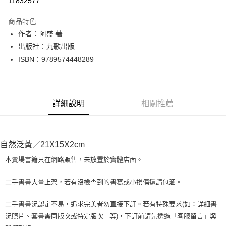
11832577
LINE Pay
商品特色
Apple Pay
作者：阿盛 著
出版社：九歌出版
街口支付
ISBN：9789574448289
悠遊付
Google Pay
詳細說明
相關推薦
全盈+PAY
大哥付你分期
相關說明
自然泛黃／21X15X2cm
【大哥付你分期使用說明】
AFTEE先享後付
1.本服務由台灣大哥大提供，台灣大哥大用戶可立即使用無須另外申請。
本賣場書籍只在網路販售，未放置於實體店面。
2.付款方式選擇「大哥付你分期」，訂單成立後會自動跳轉到大哥付的交易
相關說明
流程，驗證手機門號後，選擇欲分期的期數、繳款截止日，確認付款後即完
【關於「AFTEE先享後付」】
二手書書大量上架，若有沒檢查到的書寫或小損傷還請包涵。
成交易。
ATM付款
AFTEE先享後付是「在收到商品之後才付款」的支付方式。 讓您購物簡單
3.實際核准額度、可分期數及費用金額請依後續交易確認頁面所載為準。
便利好安心！
4.訂單成立30分鐘內，如未前往確認交易或遇審核未通過，訂單將自動取
二手書書況認定不易，追求完美者勿直接下訂。若有特殊要求(如：詳細書
１．簡單：不需註冊會員、不需綁卡、不需儲值。
運送方式
消。如遇「轉專審核」未通過狀況，表示未達大哥付你分期系統評分，恕無
況照片、套書需同版次或特定版次...等)，下訂前請先透過「客服留言」與
２．便利：只要手機號碼，簡訊認證，即可結帳。
法說明評估內容。
３．安心：先確認商品／服務後，再付款。