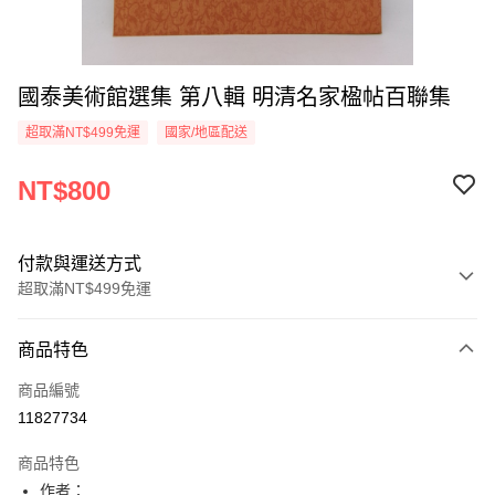
國泰美術館選集 第八輯 明清名家楹帖百聯集
超取滿NT$499免運
國家/地區配送
NT$800
付款與運送方式
超取滿NT$499免運
付款方式
商品特色
信用卡一次付款
商品編號
超商取貨付款
11827734
LINE Pay
商品特色
Apple Pay
作者：