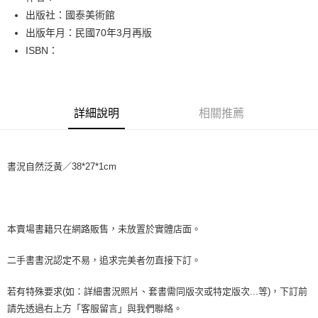
出版社：國泰美術館
街口支付
出版年月：民國70年3月再版
悠遊付
ISBN：
Google Pay
全盈+PAY
詳細說明
相關推薦
大哥付你分期
相關說明
【大哥付你分期使用說明】
書況自然泛黃／38*27*1cm
AFTEE先享後付
1.本服務由台灣大哥大提供，台灣大哥大用戶可立即使用無須另外申請。
2.付款方式選擇「大哥付你分期」，訂單成立後會自動跳轉到大哥付的交易
相關說明
流程，驗證手機門號後，選擇欲分期的期數、繳款截止日，確認付款後即完
【關於「AFTEE先享後付」】
成交易。
ATM付款
AFTEE先享後付是「在收到商品之後才付款」的支付方式。 讓您購物簡單
3.實際核准額度、可分期數及費用金額請依後續交易確認頁面所載為準。
便利好安心！
本賣場書籍只在網路販售，未放置於實體店面。
4.訂單成立30分鐘內，如未前往確認交易或遇審核未通過，訂單將自動取
１．簡單：不需註冊會員、不需綁卡、不需儲值。
運送方式
消。如遇「轉專審核」未通過狀況，表示未達大哥付你分期系統評分，恕無
２．便利：只要手機號碼，簡訊認證，即可結帳。
二手書書況認定不易，追求完美者勿直接下訂。
法說明評估內容。
３．安心：先確認商品／服務後，再付款。
全家取貨付款【書籍"本數"8本以上，建議使用中華郵政宅配包
【繳款方式說明】
1.分期款項不併入電信帳單，「大哥付你分期」於每月結算日後寄送繳費提
裹】
若有特殊要求(如：詳細書況照片、套書需同版次或特定版次...等)，下訂前
【「AFTEE先享後付」結帳流程】
醒簡訊。
１．於結帳方式選擇「AFTEE先享後付」後，將跳轉至「AFTEE先享後付」
每筆NT$65，滿NT$499(含以上)免運費
請先透過右上方「客服留言」與我們聯絡。
2.透過簡訊連結打開帳單後，可選擇「超商條碼／台灣大直營門市／銀行轉
結帳頁面，進行簡訊認證並確認金額後，即可完成結帳。