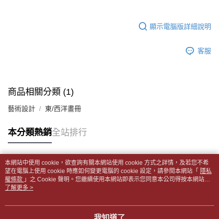
帳／街口支付／iPASS MONEY」等通路繳費。
２．訂單成立數日內，您將收到繳費通知簡訊。
付款後全家取貨
３．收到繳費通知簡訊後14天內，點擊此簡訊中的連結，可透過四大超商／
【注意事項】
每筆NT$65，滿NT$499(含以上)免運費
顯示電腦版詳細說明
ATM／網路銀行／等多元方式進行付款，方視為交易完成。
1.本服務係由「台灣大哥大股份有限公司」（以下簡稱本公司）所提供，讓
※ 請注意：結帳手續完成當下不需立刻繳費，但若您需要取消訂單，請聯絡
用戶於交易時，得透過本服務購買商品或服務，並由商店將買賣／分期付款
7-11取貨付款【書籍"本數"8本以上，建議使用中華郵政宅配
購買商品的店家。未經商家同意取消之訂單仍視為有效，需透過AFTEE先享
買賣價金債權讓與本公司後，依約使用本公司帳單繳交帳款。
客服
後付繳納相關費用。
包裹】
2.基於同意付款使用「大哥付你分期」之契約關係目的，商店將以您的個人
※ 交易是否成功請以「AFTEE先享後付 」之結帳頁面顯示為準，若有關於
資料（包含姓名、電話或地址）提供予台灣大哥大進項蒐集、處理及利用，
每筆NT$65，滿NT$688(含以上)免運費
是否繳費成功／繳費後需取消欲退款等相關疑問，請聯繫「AFTEE先享後付
由本公司與您本人進行分期帳單所需資料之確認、核對及更正。
客戶支援中心」
https://netprotections.freshdesk.com/support/home
3.完整用戶服務條款，請詳閱以下連結：
https://oppay.tw/userRule
付款後7-11取貨
商品相關分類 (1)
【注意事項】
每筆NT$65，滿NT$688(含以上)免運費
１．透過由恩沛科技股份有限公司提供之「AFTEE先享後付」服務完成之交
藝術設計
東/西洋畫冊
易，需依本服務之必要範圍內提供個人資料，並將交易相關給付款項請求債
中華郵政包裹
權轉讓予恩沛科技股份有限公司。
每筆NT$65，滿NT$688(含以上)免運費
本分類熱銷
全站排行
２．關於個人資料處理事宜，請瀏覽以下網址：
https://aftee.tw/terms/#terms3
中華郵政包裹(離島)
３．未成年的使用者請事先徵得法定代理人或監護人之同意方可使用
「AFTEE先享後付」，若未經同意申辦者引起之損失，本公司不負相關責
每筆NT$65，滿NT$688(含以上)免運費
本網站中使用 cookie，欲查詢有關本網站使用 cookie 方式之詳情，及若您不希
任。
熱門標籤
望在電腦上使用 cookie 時應如何變更電腦的 cookie 設定，請參閱本網站「
隱私
４．使用「AFTEE先享後付」時，將依據個別帳號之用戶狀況，依本公司即
權條款
士林門市自取(書送達簡訊通知)
」之 Cookie 聲明。您繼續使用本網站即表示您同意本公司得按本網站使
時審查核予不同之上限額度；若仍有額度不足之情形，本公司將視審查結果
用條款之 Cookie 聲明使用 cookie。
了解更多 >
免運費
請求用戶進行身份認證。
５．嚴禁一人註冊多個帳號或使用他人資訊註冊。若發現惡意使用之情形，
中華郵政【國際航空包裹】*收件人請填寫本名
恩沛科技股份有限公司將有權停止該用戶之使用額度並採取法律行動。
查看運費
我知道了