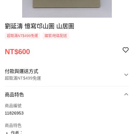
劉延濤 憶寫邙山圖 山居圖
超取滿NT$499免運
國家/地區配送
NT$600
付款與運送方式
超取滿NT$499免運
付款方式
商品特色
信用卡一次付款
商品編號
超商取貨付款
11826953
LINE Pay
商品特色
Apple Pay
作者：