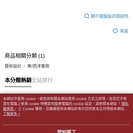
帳／街口支付／iPASS MONEY」等通路繳費。
２．訂單成立數日內，您將收到繳費通知簡訊。
付款後全家取貨
３．收到繳費通知簡訊後14天內，點擊此簡訊中的連結，可透過四大超商／
【注意事項】
每筆NT$65，滿NT$499(含以上)免運費
顯示電腦版詳細說明
ATM／網路銀行／等多元方式進行付款，方視為交易完成。
1.本服務係由「台灣大哥大股份有限公司」（以下簡稱本公司）所提供，讓
※ 請注意：結帳手續完成當下不需立刻繳費，但若您需要取消訂單，請聯絡
用戶於交易時，得透過本服務購買商品或服務，並由商店將買賣／分期付款
7-11取貨付款【書籍"本數"8本以上，建議使用中華郵政宅配
購買商品的店家。未經商家同意取消之訂單仍視為有效，需透過AFTEE先享
買賣價金債權讓與本公司後，依約使用本公司帳單繳交帳款。
客服
後付繳納相關費用。
包裹】
2.基於同意付款使用「大哥付你分期」之契約關係目的，商店將以您的個人
※ 交易是否成功請以「AFTEE先享後付 」之結帳頁面顯示為準，若有關於
資料（包含姓名、電話或地址）提供予台灣大哥大進項蒐集、處理及利用，
每筆NT$65，滿NT$688(含以上)免運費
是否繳費成功／繳費後需取消欲退款等相關疑問，請聯繫「AFTEE先享後付
由本公司與您本人進行分期帳單所需資料之確認、核對及更正。
客戶支援中心」
https://netprotections.freshdesk.com/support/home
3.完整用戶服務條款，請詳閱以下連結：
https://oppay.tw/userRule
付款後7-11取貨
商品相關分類 (1)
【注意事項】
每筆NT$65，滿NT$688(含以上)免運費
１．透過由恩沛科技股份有限公司提供之「AFTEE先享後付」服務完成之交
藝術設計
東/西洋畫冊
易，需依本服務之必要範圍內提供個人資料，並將交易相關給付款項請求債
中華郵政包裹
權轉讓予恩沛科技股份有限公司。
每筆NT$65，滿NT$688(含以上)免運費
本分類熱銷
全站排行
２．關於個人資料處理事宜，請瀏覽以下網址：
https://aftee.tw/terms/#terms3
中華郵政包裹(離島)
３．未成年的使用者請事先徵得法定代理人或監護人之同意方可使用
「AFTEE先享後付」，若未經同意申辦者引起之損失，本公司不負相關責
每筆NT$65，滿NT$688(含以上)免運費
本網站中使用 cookie，欲查詢有關本網站使用 cookie 方式之詳情，及若您不希
任。
熱門標籤
望在電腦上使用 cookie 時應如何變更電腦的 cookie 設定，請參閱本網站「
隱私
４．使用「AFTEE先享後付」時，將依據個別帳號之用戶狀況，依本公司即
權條款
士林門市自取(書送達簡訊通知)
」之 Cookie 聲明。您繼續使用本網站即表示您同意本公司得按本網站使
時審查核予不同之上限額度；若仍有額度不足之情形，本公司將視審查結果
用條款之 Cookie 聲明使用 cookie。
了解更多 >
免運費
請求用戶進行身份認證。
５．嚴禁一人註冊多個帳號或使用他人資訊註冊。若發現惡意使用之情形，
中華郵政【國際航空包裹】*收件人請填寫本名
恩沛科技股份有限公司將有權停止該用戶之使用額度並採取法律行動。
查看運費
我知道了