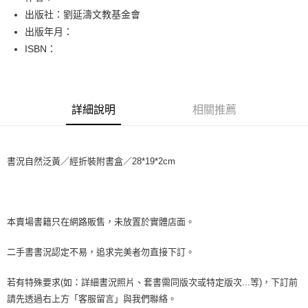
出版社：劉延濤文教基金會
街口支付
出版年月：
悠遊付
ISBN：
Google Pay
全盈+PAY
詳細說明
相關推薦
大哥付你分期
相關說明
【大哥付你分期使用說明】
書況自然泛黃／經折裝附書盒／28*19*2cm
AFTEE先享後付
1.本服務由台灣大哥大提供，台灣大哥大用戶可立即使用無須另外申請。
2.付款方式選擇「大哥付你分期」，訂單成立後會自動跳轉到大哥付的交易
相關說明
流程，驗證手機門號後，選擇欲分期的期數、繳款截止日，確認付款後即完
【關於「AFTEE先享後付」】
成交易。
ATM付款
AFTEE先享後付是「在收到商品之後才付款」的支付方式。 讓您購物簡單
3.實際核准額度、可分期數及費用金額請依後續交易確認頁面所載為準。
便利好安心！
本賣場書籍只在網路販售，未放置於實體店面。
4.訂單成立30分鐘內，如未前往確認交易或遇審核未通過，訂單將自動取
１．簡單：不需註冊會員、不需綁卡、不需儲值。
運送方式
消。如遇「轉專審核」未通過狀況，表示未達大哥付你分期系統評分，恕無
２．便利：只要手機號碼，簡訊認證，即可結帳。
二手書書況認定不易，追求完美者勿直接下訂。
法說明評估內容。
３．安心：先確認商品／服務後，再付款。
全家取貨付款【書籍"本數"8本以上，建議使用中華郵政宅配包
【繳款方式說明】
1.分期款項不併入電信帳單，「大哥付你分期」於每月結算日後寄送繳費提
裹】
若有特殊要求(如：詳細書況照片、套書需同版次或特定版次...等)，下訂前
【「AFTEE先享後付」結帳流程】
醒簡訊。
１．於結帳方式選擇「AFTEE先享後付」後，將跳轉至「AFTEE先享後付」
每筆NT$65，滿NT$499(含以上)免運費
請先透過右上方「客服留言」與我們聯絡。
2.透過簡訊連結打開帳單後，可選擇「超商條碼／台灣大直營門市／銀行轉
結帳頁面，進行簡訊認證並確認金額後，即可完成結帳。