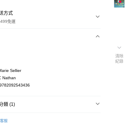
送方式
499免運
次付款
清除
付款
紀錄
ie Sellier
Nathan
9782092543436
類 (1)
y
er languages
法文/Français/French
客服