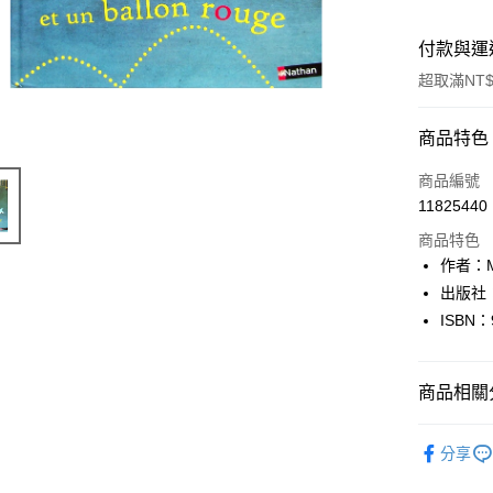
付款與運
超取滿NT$
付款方式
商品特色
信用卡一
商品編號
11825440
超商取貨
商品特色
LINE Pay
作者：Mar
出版社：
Apple Pay
ISBN：
街口支付
悠遊付
商品相關分
Google Pa
其他語言Oth
分享
全盈+PAY