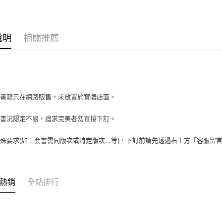
大哥付你
相關說明
【大哥付
AFTEE先
1.本服務
說明
相關推薦
2.付款方
相關說明
流程，驗
【關於「A
ATM付款
完成交易
AFTEE
3.實際核
便利好安
本
4.訂單成
１．簡單
消。如遇
２．便利
運送方式
場書籍只在網路販售，未放置於實體店面。
無法說明
３．安心
【繳款方
全家取貨付
1.分期款
【「AFT
書書況認定不易，追求完美者勿直接下訂。
醒簡訊。
包裹】
１．於結帳
2.透過簡
付」結帳
每筆NT$6
殊要求(如：套書需同版次或特定版次...等)，下訂前請先透過右上方「客服留
帳／街口支
２．訂單
３．收到繳
付款後全
【注意事
／ATM／
1.本服務
每筆NT$6
※ 請注意
用戶於交
絡購買商品
熱銷
全站排行
款買賣價
7-11取
先享後付
2.基於同
※ 交易是
包裹】
資料（包
是否繳費成
用，由本
每筆NT$6
付客戶支