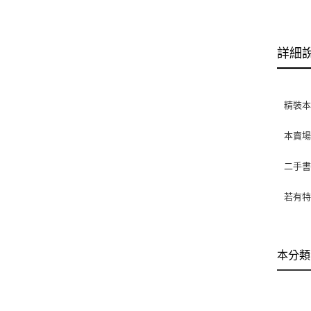
詳細
精裝
本賣
二手
若有特
本分類