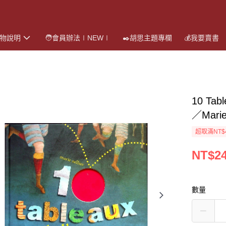
購物說明
🧑會員辦法∣NEW∣
✒️胡思主題專欄
💰我要賣書
10 Tab
／Marie 
超取滿NT$
NT$2
數量