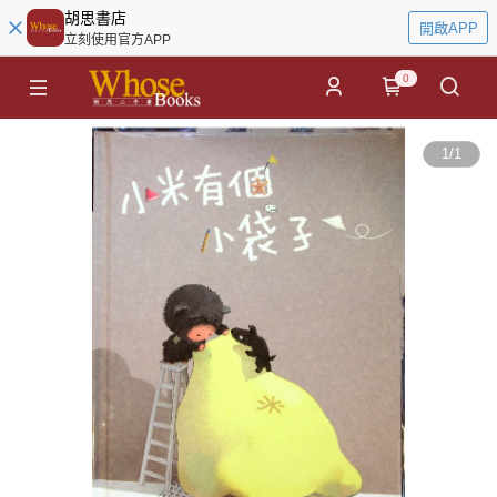
胡思書店
開啟APP
立刻使用官方APP
0
1
/
1