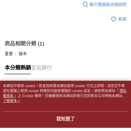
每筆NT$65，滿NT$499(含以上)免運費
2.透過簡訊連結打開帳單後，可選擇「超商條碼／台灣大直營門市／銀行轉
結帳頁面，進行簡訊認證並確認金額後，即可完成結帳。
顯示電腦版詳細說明
帳／街口支付／iPASS MONEY」等通路繳費。
２．訂單成立數日內，您將收到繳費通知簡訊。
付款後全家取貨
３．收到繳費通知簡訊後14天內，點擊此簡訊中的連結，可透過四大超商／
【注意事項】
每筆NT$65，滿NT$499(含以上)免運費
客服
ATM／網路銀行／等多元方式進行付款，方視為交易完成。
1.本服務係由「台灣大哥大股份有限公司」（以下簡稱本公司）所提供，讓
※ 請注意：結帳手續完成當下不需立刻繳費，但若您需要取消訂單，請聯絡
用戶於交易時，得透過本服務購買商品或服務，並由商店將買賣／分期付款
7-11取貨付款【書籍"本數"8本以上，建議使用中華郵政宅配
購買商品的店家。未經商家同意取消之訂單仍視為有效，需透過AFTEE先享
買賣價金債權讓與本公司後，依約使用本公司帳單繳交帳款。
後付繳納相關費用。
包裹】
2.基於同意付款使用「大哥付你分期」之契約關係目的，商店將以您的個人
※ 交易是否成功請以「AFTEE先享後付 」之結帳頁面顯示為準，若有關於
商品相關分類 (1)
資料（包含姓名、電話或地址）提供予台灣大哥大進項蒐集、處理及利用，
每筆NT$65，滿NT$688(含以上)免運費
是否繳費成功／繳費後需取消欲退款等相關疑問，請聯繫「AFTEE先享後付
由本公司與您本人進行分期帳單所需資料之確認、核對及更正。
客戶支援中心」
https://netprotections.freshdesk.com/support/home
童書
繪本
3.完整用戶服務條款，請詳閱以下連結：
https://oppay.tw/userRule
付款後7-11取貨
【注意事項】
每筆NT$65，滿NT$688(含以上)免運費
本分類熱銷
全站排行
１．透過由恩沛科技股份有限公司提供之「AFTEE先享後付」服務完成之交
易，需依本服務之必要範圍內提供個人資料，並將交易相關給付款項請求債
中華郵政包裹
權轉讓予恩沛科技股份有限公司。
每筆NT$65，滿NT$688(含以上)免運費
２．關於個人資料處理事宜，請瀏覽以下網址：
本網站中使用 cookie，欲查詢有關本網站使用 cookie 方式之詳情，及若您不希
https://aftee.tw/terms/#terms3
熱門標籤
望在電腦上使用 cookie 時應如何變更電腦的 cookie 設定，請參閱本網站「
隱私
中華郵政包裹(離島)
３．未成年的使用者請事先徵得法定代理人或監護人之同意方可使用
權條款
」之 Cookie 聲明。您繼續使用本網站即表示您同意本公司得按本網站使
「AFTEE先享後付」，若未經同意申辦者引起之損失，本公司不負相關責
每筆NT$65，滿NT$688(含以上)免運費
用條款之 Cookie 聲明使用 cookie。
了解更多 >
任。
４．使用「AFTEE先享後付」時，將依據個別帳號之用戶狀況，依本公司即
士林門市自取(書送達簡訊通知)
時審查核予不同之上限額度；若仍有額度不足之情形，本公司將視審查結果
我知道了
免運費
請求用戶進行身份認證。
５．嚴禁一人註冊多個帳號或使用他人資訊註冊。若發現惡意使用之情形，
中華郵政【國際航空包裹】*收件人請填寫本名
恩沛科技股份有限公司將有權停止該用戶之使用額度並採取法律行動。
查看運費