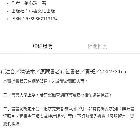
Apple Pay
作者：孫心瑜 著
出版社：小魯文化出版
街口支付
ISBN：9789862113134
悠遊付
Google Pay
詳細說明
相關推薦
全盈+PAY
大哥付你分期
相關說明
有注音／精裝本／原藏書者有包書套／黃斑／20X27X1cm
【大哥付你分期使用說明】
AFTEE先享後付
1.本服務由台灣大哥大提供，台灣大哥大用戶可立即使用無須另外申請。
本賣場書籍只在網路販售，未放置於實體店面。
2.付款方式選擇「大哥付你分期」，訂單成立後會自動跳轉到大哥付的交易
相關說明
流程，驗證手機門號後，選擇欲分期的期數、繳款截止日，確認付款後即完
【關於「AFTEE先享後付」】
二手書書大量上架，若有沒檢查到的書寫或小損傷還請見諒。
成交易。
ATM付款
AFTEE先享後付是「在收到商品之後才付款」的支付方式。 讓您購物簡單
3.實際核准額度、可分期數及費用金額請依後續交易確認頁面所載為準。
便利好安心！
4.訂單成立30分鐘內，如未前往確認交易或遇審核未通過，訂單將自動取
二手書書況認定不易，追求完美者勿直接下訂。若有特殊要求(如：詳細書
１．簡單：不需註冊會員、不需綁卡、不需儲值。
運送方式
消。如遇「轉專審核」未通過狀況，表示未達大哥付你分期系統評分，恕無
況照片、套書需同版次或特定版次...等)，下訂前請先透過「客服留言」與
２．便利：只要手機號碼，簡訊認證，即可結帳。
法說明評估內容。
３．安心：先確認商品／服務後，再付款。
我們聯絡。
全家取貨付款【書籍"本數"8本以上，建議使用中華郵政宅配包
【繳款方式說明】
1.分期款項不併入電信帳單，「大哥付你分期」於每月結算日後寄送繳費提
裹】
【「AFTEE先享後付」結帳流程】
醒簡訊。
１．於結帳方式選擇「AFTEE先享後付」後，將跳轉至「AFTEE先享後付」