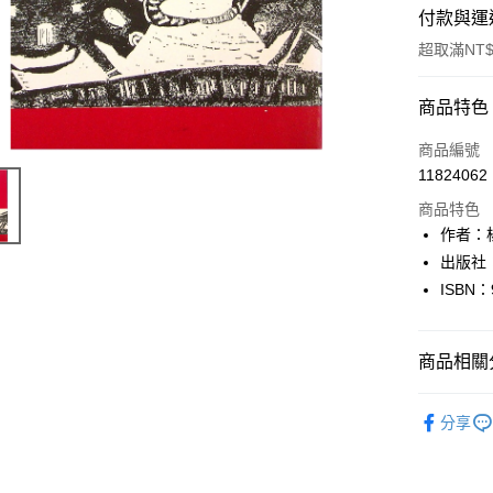
付款與運
超取滿NT$
付款方式
商品特色
信用卡一
商品編號
11824062
超商取貨
商品特色
LINE Pay
作者：
出版社
Apple Pay
ISBN：
街口支付
悠遊付
商品相關分
Google Pa
人文史地
分享
全盈+PAY
大哥付你