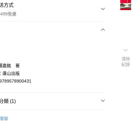
送方式
499免運
次付款
付款
清除
紀錄
楊嘉銘 著
：唐山出版
9789578900431
類 (1)
y
民族學/人類學/考古學/語言學
客服
分期