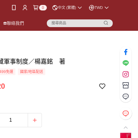
0
中文 (繁體)
TWD
☎️聯絡我們
藏軍事制度／楊嘉銘 著
499免運
國家/地區配送
20