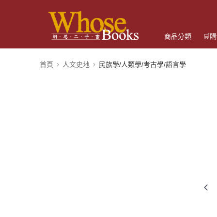
商品分類
🛒
首頁
人文史地
民族學/人類學/考古學/語言學