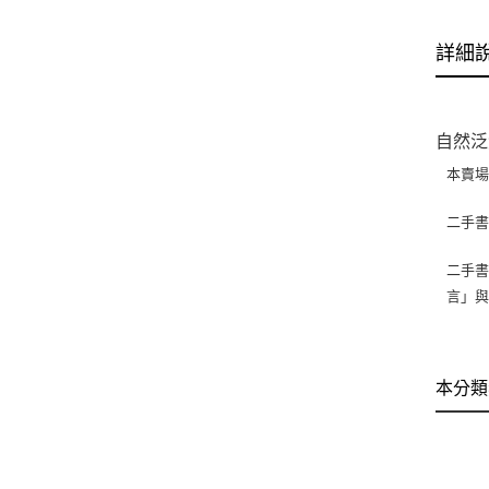
詳細
自然泛
本賣
二手
二手書
言」
本分類