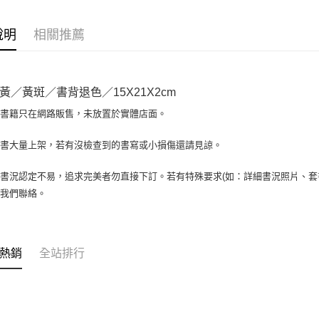
相關說明
【大哥付
AFTEE先
1.本服務
說明
相關推薦
2.付款方
相關說明
流程，驗
【關於「A
ATM付款
完成交易
AFTEE
3.實際核
便利好安
黃／黃斑／書背退色／15X21X2cm
4.訂單成
１．簡單
消。如遇
２．便利
場書籍只在網路販售，未放置於實體店面。
運送方式
無法說明
３．安心
【繳款方
全家取貨付
書書大量上架，若有沒檢查到的書寫或小損傷還請見諒。
1.分期款
【「AFT
醒簡訊。
包裹】
１．於結帳
2.透過簡
付」結帳
書況認定不易，追求完美者勿直接下訂。若有特殊要求(如：詳細書況照片、套書
每筆NT$6
帳／街口支
２．訂單
與我們聯絡。
３．收到繳
付款後全
【注意事
／ATM／
1.本服務
每筆NT$6
※ 請注意
用戶於交
絡購買商品
款買賣價
7-11取
先享後付
熱銷
全站排行
2.基於同
※ 交易是
包裹】
資料（包
是否繳費成
用，由本
每筆NT$6
付客戶支
3.完整用
付款後7-1
【注意事