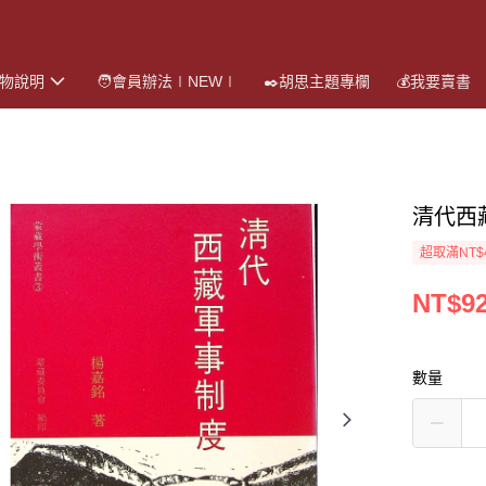
購物說明
🧑會員辦法∣NEW∣
✒️胡思主題專欄
💰我要賣書
清代西
超取滿NT$
NT$9
數量