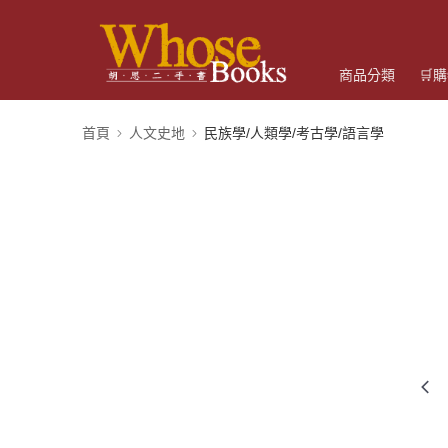
商品分類
🛒
首頁
人文史地
民族學/人類學/考古學/語言學