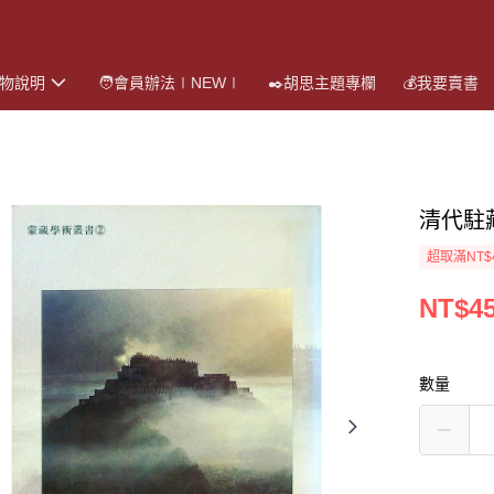
購物說明
🧑會員辦法∣NEW∣
✒️胡思主題專欄
💰我要賣書
清代駐
超取滿NT$
NT$4
數量