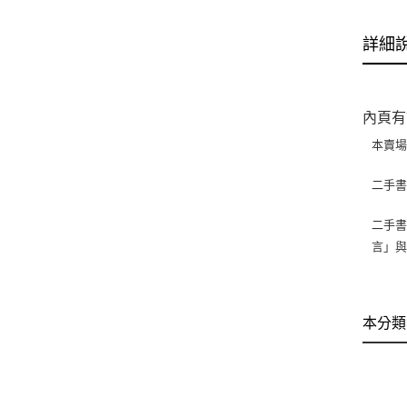
詳細
內頁有
本賣
二手
二手書
言」
本分類