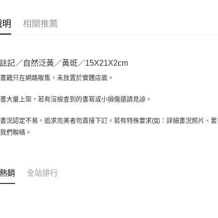
相關說明
【大哥付
AFTEE先
1.本服務
說明
相關推薦
2.付款方
相關說明
流程，驗
【關於「A
ATM付款
完成交易
AFTEE
3.實際核
便利好安
註記／自然泛黃／黃斑／15X21X2cm
4.訂單成
１．簡單
消。如遇
２．便利
場書籍只在網路販售，未放置於實體店面。
運送方式
無法說明
３．安心
【繳款方
全家取貨付
書書大量上架，若有沒檢查到的書寫或小損傷還請見諒。
1.分期款
【「AFT
醒簡訊。
包裹】
１．於結帳
2.透過簡
付」結帳
書況認定不易，追求完美者勿直接下訂。若有特殊要求(如：詳細書況照片、套書
每筆NT$6
帳／街口支
２．訂單
與我們聯絡。
３．收到繳
付款後全
【注意事
／ATM／
1.本服務
每筆NT$6
※ 請注意
用戶於交
絡購買商品
款買賣價
7-11取
先享後付
熱銷
全站排行
2.基於同
※ 交易是
包裹】
資料（包
是否繳費成
用，由本
每筆NT$6
付客戶支
3.完整用
付款後7-1
【注意事