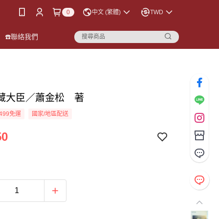
0
中文 (繁體)
TWD
☎️聯絡我們
藏大臣／蕭金松 著
499免運
國家/地區配送
50