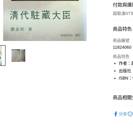
付款與運
超取滿NT$
付款方式
商品特色
信用卡一
商品編號
11824060
超商取貨
商品特色
LINE Pay
作者：
出版社
Apple Pay
ISBN：
街口支付
悠遊付
商品相關分
Google Pa
人文史地
分享
全盈+PAY
大哥付你