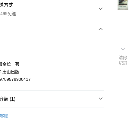
送方式
499免運
次付款
付款
清除
紀錄
蕭金松 著
：唐山出版
9789578900417
類 (1)
y
民族學/人類學/考古學/語言學
客服
分期