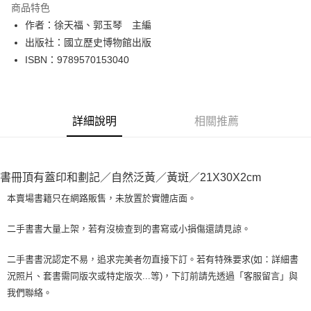
商品特色
Apple Pay
作者：徐天福、郭玉琴 主編
出版社：國立歷史博物館出版
街口支付
ISBN：9789570153040
悠遊付
Google Pay
詳細說明
相關推薦
全盈+PAY
大哥付你分期
相關說明
書冊頂有蓋印和劃記／自然泛黃／黃斑／21X30X2cm
【大哥付你分期使用說明】
AFTEE先享後付
1.本服務由台灣大哥大提供，台灣大哥大用戶可立即使用無須另外申請。
本賣場書籍只在網路販售，未放置於實體店面。
2.付款方式選擇「大哥付你分期」，訂單成立後會自動跳轉到大哥付的交易
相關說明
流程，驗證手機門號後，選擇欲分期的期數、繳款截止日，確認付款後即完
【關於「AFTEE先享後付」】
二手書書大量上架，若有沒檢查到的書寫或小損傷還請見諒。
成交易。
ATM付款
AFTEE先享後付是「在收到商品之後才付款」的支付方式。 讓您購物簡單
3.實際核准額度、可分期數及費用金額請依後續交易確認頁面所載為準。
便利好安心！
4.訂單成立30分鐘內，如未前往確認交易或遇審核未通過，訂單將自動取
二手書書況認定不易，追求完美者勿直接下訂。若有特殊要求(如：詳細書
１．簡單：不需註冊會員、不需綁卡、不需儲值。
運送方式
消。如遇「轉專審核」未通過狀況，表示未達大哥付你分期系統評分，恕無
況照片、套書需同版次或特定版次...等)，下訂前請先透過「客服留言」與
２．便利：只要手機號碼，簡訊認證，即可結帳。
法說明評估內容。
３．安心：先確認商品／服務後，再付款。
我們聯絡。
全家取貨付款【書籍"本數"8本以上，建議使用中華郵政宅配包
【繳款方式說明】
1.分期款項不併入電信帳單，「大哥付你分期」於每月結算日後寄送繳費提
裹】