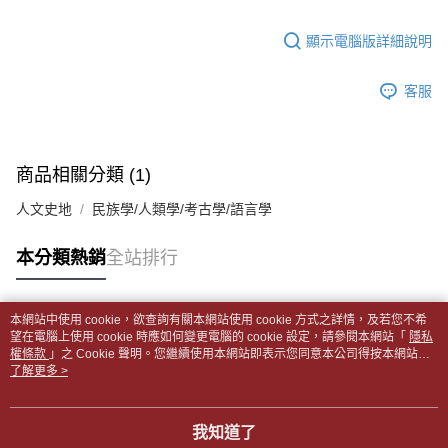
【「AFTEE先享後付」結帳流程】
醒簡訊。
１．於結帳方式選擇「AFTEE先享後付」後，將跳轉至「AFTEE先享後付」
每筆NT$65，滿NT$499(含以上)免運費
2.透過簡訊連結打開帳單後，可選擇「超商條碼／台灣大直營門市／銀行轉
結帳頁面，進行簡訊認證並確認金額後，即可完成結帳。
顯示電腦版詳細說明
帳／街口支付／iPASS MONEY」等通路繳費。
２．訂單成立數日內，您將收到繳費通知簡訊。
付款後全家取貨
３．收到繳費通知簡訊後14天內，點擊此簡訊中的連結，可透過四大超商／
【注意事項】
每筆NT$65，滿NT$499(含以上)免運費
客服
ATM／網路銀行／等多元方式進行付款，方視為交易完成。
1.本服務係由「台灣大哥大股份有限公司」（以下簡稱本公司）所提供，讓
※ 請注意：結帳手續完成當下不需立刻繳費，但若您需要取消訂單，請聯絡
用戶於交易時，得透過本服務購買商品或服務，並由商店將買賣／分期付款
7-11取貨付款【書籍"本數"8本以上，建議使用中華郵政宅配
購買商品的店家。未經商家同意取消之訂單仍視為有效，需透過AFTEE先享
買賣價金債權讓與本公司後，依約使用本公司帳單繳交帳款。
後付繳納相關費用。
包裹】
2.基於同意付款使用「大哥付你分期」之契約關係目的，商店將以您的個人
※ 交易是否成功請以「AFTEE先享後付 」之結帳頁面顯示為準，若有關於
商品相關分類 (1)
資料（包含姓名、電話或地址）提供予台灣大哥大進項蒐集、處理及利用，
每筆NT$65，滿NT$688(含以上)免運費
是否繳費成功／繳費後需取消欲退款等相關疑問，請聯繫「AFTEE先享後付
由本公司與您本人進行分期帳單所需資料之確認、核對及更正。
客戶支援中心」
https://netprotections.freshdesk.com/support/home
人文史地
民族學/人類學/考古學/語言學
3.完整用戶服務條款，請詳閱以下連結：
https://oppay.tw/userRule
付款後7-11取貨
【注意事項】
每筆NT$65，滿NT$688(含以上)免運費
本分類熱銷
全站排行
１．透過由恩沛科技股份有限公司提供之「AFTEE先享後付」服務完成之交
易，需依本服務之必要範圍內提供個人資料，並將交易相關給付款項請求債
中華郵政包裹
權轉讓予恩沛科技股份有限公司。
每筆NT$65，滿NT$688(含以上)免運費
２．關於個人資料處理事宜，請瀏覽以下網址：
本網站中使用 cookie，欲查詢有關本網站使用 cookie 方式之詳情，及若您不希
https://aftee.tw/terms/#terms3
熱門標籤
望在電腦上使用 cookie 時應如何變更電腦的 cookie 設定，請參閱本網站「
隱私
中華郵政包裹(離島)
３．未成年的使用者請事先徵得法定代理人或監護人之同意方可使用
權條款
」之 Cookie 聲明。您繼續使用本網站即表示您同意本公司得按本網站使
「AFTEE先享後付」，若未經同意申辦者引起之損失，本公司不負相關責
每筆NT$65，滿NT$688(含以上)免運費
用條款之 Cookie 聲明使用 cookie。
了解更多 >
任。
４．使用「AFTEE先享後付」時，將依據個別帳號之用戶狀況，依本公司即
士林門市自取(書送達簡訊通知)
時審查核予不同之上限額度；若仍有額度不足之情形，本公司將視審查結果
我知道了
免運費
請求用戶進行身份認證。