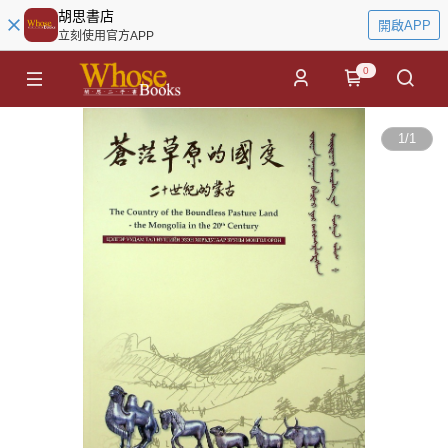
胡思書店
開啟APP
立刻使用官方APP
0
1
/
1