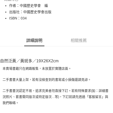
Apple Pay
作者：中國歷史學會 編
出版社：中國歷史學會出版
街口支付
ISBN：034
悠遊付
Google Pay
詳細說明
相關推薦
全盈+PAY
大哥付你分期
相關說明
自然泛黃／黃斑多／19X26X2cm
【大哥付你分期使用說明】
AFTEE先享後付
1.本服務由台灣大哥大提供，台灣大哥大用戶可立即使用無須另外申請。
本賣場書籍只在網路販售，未放置於實體店面。
2.付款方式選擇「大哥付你分期」，訂單成立後會自動跳轉到大哥付的交易
相關說明
流程，驗證手機門號後，選擇欲分期的期數、繳款截止日，確認付款後即完
【關於「AFTEE先享後付」】
二手書書大量上架，若有沒檢查到的書寫或小損傷還請見諒。
成交易。
ATM付款
AFTEE先享後付是「在收到商品之後才付款」的支付方式。 讓您購物簡單
3.實際核准額度、可分期數及費用金額請依後續交易確認頁面所載為準。
便利好安心！
4.訂單成立30分鐘內，如未前往確認交易或遇審核未通過，訂單將自動取
二手書書況認定不易，追求完美者勿直接下訂。若有特殊要求(如：詳細書
１．簡單：不需註冊會員、不需綁卡、不需儲值。
運送方式
消。如遇「轉專審核」未通過狀況，表示未達大哥付你分期系統評分，恕無
況照片、套書需同版次或特定版次...等)，下訂前請先透過「客服留言」與
２．便利：只要手機號碼，簡訊認證，即可結帳。
法說明評估內容。
３．安心：先確認商品／服務後，再付款。
我們聯絡。
全家取貨付款【書籍"本數"8本以上，建議使用中華郵政宅配包
【繳款方式說明】
1.分期款項不併入電信帳單，「大哥付你分期」於每月結算日後寄送繳費提
裹】
【「AFTEE先享後付」結帳流程】
醒簡訊。