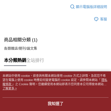
１．於結帳方式選擇「AFTEE先享後付」後，將跳轉至「AFTEE先享後付」
每筆NT$65，滿NT$499(含以上)免運費
2.透過簡訊連結打開帳單後，可選擇「超商條碼／台灣大直營門市／銀行轉
結帳頁面，進行簡訊認證並確認金額後，即可完成結帳。
顯示電腦版詳細說明
帳／街口支付／iPASS MONEY」等通路繳費。
２．訂單成立數日內，您將收到繳費通知簡訊。
付款後全家取貨
３．收到繳費通知簡訊後14天內，點擊此簡訊中的連結，可透過四大超商／
【注意事項】
每筆NT$65，滿NT$499(含以上)免運費
客服
ATM／網路銀行／等多元方式進行付款，方視為交易完成。
1.本服務係由「台灣大哥大股份有限公司」（以下簡稱本公司）所提供，讓
※ 請注意：結帳手續完成當下不需立刻繳費，但若您需要取消訂單，請聯絡
用戶於交易時，得透過本服務購買商品或服務，並由商店將買賣／分期付款
7-11取貨付款【書籍"本數"8本以上，建議使用中華郵政宅配
購買商品的店家。未經商家同意取消之訂單仍視為有效，需透過AFTEE先享
買賣價金債權讓與本公司後，依約使用本公司帳單繳交帳款。
後付繳納相關費用。
包裹】
2.基於同意付款使用「大哥付你分期」之契約關係目的，商店將以您的個人
※ 交易是否成功請以「AFTEE先享後付 」之結帳頁面顯示為準，若有關於
商品相關分類 (1)
資料（包含姓名、電話或地址）提供予台灣大哥大進項蒐集、處理及利用，
每筆NT$65，滿NT$688(含以上)免運費
是否繳費成功／繳費後需取消欲退款等相關疑問，請聯繫「AFTEE先享後付
由本公司與您本人進行分期帳單所需資料之確認、核對及更正。
客戶支援中心」
https://netprotections.freshdesk.com/support/home
各類雜誌/期刊/論文集
3.完整用戶服務條款，請詳閱以下連結：
https://oppay.tw/userRule
付款後7-11取貨
【注意事項】
每筆NT$65，滿NT$688(含以上)免運費
本分類熱銷
全站排行
１．透過由恩沛科技股份有限公司提供之「AFTEE先享後付」服務完成之交
易，需依本服務之必要範圍內提供個人資料，並將交易相關給付款項請求債
中華郵政包裹
權轉讓予恩沛科技股份有限公司。
每筆NT$65，滿NT$688(含以上)免運費
２．關於個人資料處理事宜，請瀏覽以下網址：
本網站中使用 cookie，欲查詢有關本網站使用 cookie 方式之詳情，及若您不希
https://aftee.tw/terms/#terms3
熱門標籤
望在電腦上使用 cookie 時應如何變更電腦的 cookie 設定，請參閱本網站「
隱私
中華郵政包裹(離島)
３．未成年的使用者請事先徵得法定代理人或監護人之同意方可使用
權條款
」之 Cookie 聲明。您繼續使用本網站即表示您同意本公司得按本網站使
「AFTEE先享後付」，若未經同意申辦者引起之損失，本公司不負相關責
每筆NT$65，滿NT$688(含以上)免運費
用條款之 Cookie 聲明使用 cookie。
了解更多 >
任。
４．使用「AFTEE先享後付」時，將依據個別帳號之用戶狀況，依本公司即
士林門市自取(書送達簡訊通知)
時審查核予不同之上限額度；若仍有額度不足之情形，本公司將視審查結果
我知道了
免運費
請求用戶進行身份認證。
５．嚴禁一人註冊多個帳號或使用他人資訊註冊。若發現惡意使用之情形，