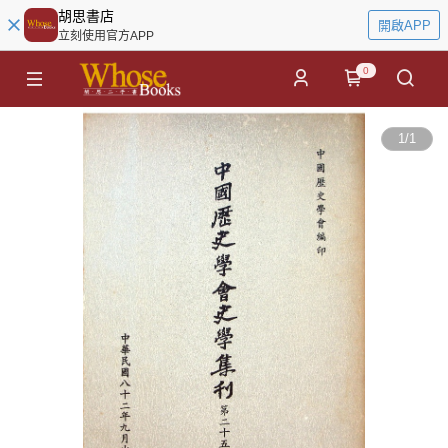
胡思書店
開啟APP
立刻使用官方APP
0
1
/
1