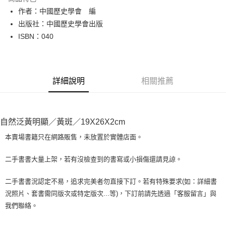
Apple Pay
作者：中國歷史學會 編
出版社：中國歷史學會出版
街口支付
ISBN：040
悠遊付
Google Pay
詳細說明
相關推薦
全盈+PAY
大哥付你分期
相關說明
自然泛黃明顯／黃斑／19X26X2cm
【大哥付你分期使用說明】
AFTEE先享後付
1.本服務由台灣大哥大提供，台灣大哥大用戶可立即使用無須另外申請。
本賣場書籍只在網路販售，未放置於實體店面。
2.付款方式選擇「大哥付你分期」，訂單成立後會自動跳轉到大哥付的交易
相關說明
流程，驗證手機門號後，選擇欲分期的期數、繳款截止日，確認付款後即完
【關於「AFTEE先享後付」】
二手書書大量上架，若有沒檢查到的書寫或小損傷還請見諒。
成交易。
ATM付款
AFTEE先享後付是「在收到商品之後才付款」的支付方式。 讓您購物簡單
3.實際核准額度、可分期數及費用金額請依後續交易確認頁面所載為準。
便利好安心！
4.訂單成立30分鐘內，如未前往確認交易或遇審核未通過，訂單將自動取
二手書書況認定不易，追求完美者勿直接下訂。若有特殊要求(如：詳細書
１．簡單：不需註冊會員、不需綁卡、不需儲值。
運送方式
消。如遇「轉專審核」未通過狀況，表示未達大哥付你分期系統評分，恕無
況照片、套書需同版次或特定版次...等)，下訂前請先透過「客服留言」與
２．便利：只要手機號碼，簡訊認證，即可結帳。
法說明評估內容。
３．安心：先確認商品／服務後，再付款。
我們聯絡。
全家取貨付款【書籍"本數"8本以上，建議使用中華郵政宅配包
【繳款方式說明】
1.分期款項不併入電信帳單，「大哥付你分期」於每月結算日後寄送繳費提
裹】
【「AFTEE先享後付」結帳流程】
醒簡訊。