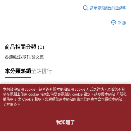
１．於結帳方式選擇「AFTEE先享後付」後，將跳轉至「AFTEE先享後付」
每筆NT$65，滿NT$499(含以上)免運費
2.透過簡訊連結打開帳單後，可選擇「超商條碼／台灣大直營門市／銀行轉
結帳頁面，進行簡訊認證並確認金額後，即可完成結帳。
顯示電腦版詳細說明
帳／街口支付／iPASS MONEY」等通路繳費。
２．訂單成立數日內，您將收到繳費通知簡訊。
付款後全家取貨
３．收到繳費通知簡訊後14天內，點擊此簡訊中的連結，可透過四大超商／
【注意事項】
每筆NT$65，滿NT$499(含以上)免運費
客服
ATM／網路銀行／等多元方式進行付款，方視為交易完成。
1.本服務係由「台灣大哥大股份有限公司」（以下簡稱本公司）所提供，讓
※ 請注意：結帳手續完成當下不需立刻繳費，但若您需要取消訂單，請聯絡
用戶於交易時，得透過本服務購買商品或服務，並由商店將買賣／分期付款
7-11取貨付款【書籍"本數"8本以上，建議使用中華郵政宅配
購買商品的店家。未經商家同意取消之訂單仍視為有效，需透過AFTEE先享
買賣價金債權讓與本公司後，依約使用本公司帳單繳交帳款。
後付繳納相關費用。
包裹】
2.基於同意付款使用「大哥付你分期」之契約關係目的，商店將以您的個人
※ 交易是否成功請以「AFTEE先享後付 」之結帳頁面顯示為準，若有關於
商品相關分類 (1)
資料（包含姓名、電話或地址）提供予台灣大哥大進項蒐集、處理及利用，
每筆NT$65，滿NT$688(含以上)免運費
是否繳費成功／繳費後需取消欲退款等相關疑問，請聯繫「AFTEE先享後付
由本公司與您本人進行分期帳單所需資料之確認、核對及更正。
客戶支援中心」
https://netprotections.freshdesk.com/support/home
各類雜誌/期刊/論文集
3.完整用戶服務條款，請詳閱以下連結：
https://oppay.tw/userRule
付款後7-11取貨
【注意事項】
每筆NT$65，滿NT$688(含以上)免運費
本分類熱銷
全站排行
１．透過由恩沛科技股份有限公司提供之「AFTEE先享後付」服務完成之交
易，需依本服務之必要範圍內提供個人資料，並將交易相關給付款項請求債
中華郵政包裹
權轉讓予恩沛科技股份有限公司。
每筆NT$65，滿NT$688(含以上)免運費
２．關於個人資料處理事宜，請瀏覽以下網址：
本網站中使用 cookie，欲查詢有關本網站使用 cookie 方式之詳情，及若您不希
https://aftee.tw/terms/#terms3
熱門標籤
望在電腦上使用 cookie 時應如何變更電腦的 cookie 設定，請參閱本網站「
隱私
中華郵政包裹(離島)
３．未成年的使用者請事先徵得法定代理人或監護人之同意方可使用
權條款
」之 Cookie 聲明。您繼續使用本網站即表示您同意本公司得按本網站使
「AFTEE先享後付」，若未經同意申辦者引起之損失，本公司不負相關責
每筆NT$65，滿NT$688(含以上)免運費
用條款之 Cookie 聲明使用 cookie。
了解更多 >
任。
４．使用「AFTEE先享後付」時，將依據個別帳號之用戶狀況，依本公司即
士林門市自取(書送達簡訊通知)
時審查核予不同之上限額度；若仍有額度不足之情形，本公司將視審查結果
我知道了
免運費
請求用戶進行身份認證。
５．嚴禁一人註冊多個帳號或使用他人資訊註冊。若發現惡意使用之情形，