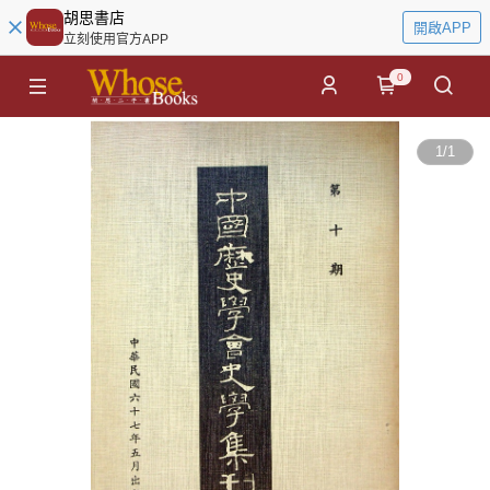
胡思書店
開啟APP
立刻使用官方APP
0
1
/
1