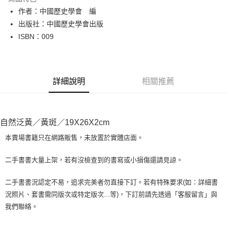
Apple Pay
作者：中國歷史學會 編
出版社：中國歷史學會出版
街口支付
ISBN：009
悠遊付
Google Pay
詳細說明
相關推薦
全盈+PAY
大哥付你分期
相關說明
自然泛黃／黃斑／19X26X2cm
【大哥付你分期使用說明】
AFTEE先享後付
1.本服務由台灣大哥大提供，台灣大哥大用戶可立即使用無須另外申請。
本賣場書籍只在網路販售，未放置於實體店面。
2.付款方式選擇「大哥付你分期」，訂單成立後會自動跳轉到大哥付的交易
相關說明
流程，驗證手機門號後，選擇欲分期的期數、繳款截止日，確認付款後即完
【關於「AFTEE先享後付」】
二手書書大量上架，若有沒檢查到的書寫或小損傷還請見諒。
成交易。
ATM付款
AFTEE先享後付是「在收到商品之後才付款」的支付方式。 讓您購物簡單
3.實際核准額度、可分期數及費用金額請依後續交易確認頁面所載為準。
便利好安心！
4.訂單成立30分鐘內，如未前往確認交易或遇審核未通過，訂單將自動取
二手書書況認定不易，追求完美者勿直接下訂。若有特殊要求(如：詳細書
１．簡單：不需註冊會員、不需綁卡、不需儲值。
運送方式
消。如遇「轉專審核」未通過狀況，表示未達大哥付你分期系統評分，恕無
況照片、套書需同版次或特定版次...等)，下訂前請先透過「客服留言」與
２．便利：只要手機號碼，簡訊認證，即可結帳。
法說明評估內容。
３．安心：先確認商品／服務後，再付款。
我們聯絡。
全家取貨付款【書籍"本數"8本以上，建議使用中華郵政宅配包
【繳款方式說明】
1.分期款項不併入電信帳單，「大哥付你分期」於每月結算日後寄送繳費提
裹】
【「AFTEE先享後付」結帳流程】
醒簡訊。