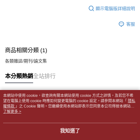
１．於結帳方式選擇「AFTEE先享後付」後，將跳轉至「AFTEE先享後付」
每筆NT$65，滿NT$499(含以上)免運費
2.透過簡訊連結打開帳單後，可選擇「超商條碼／台灣大直營門市／銀行轉
結帳頁面，進行簡訊認證並確認金額後，即可完成結帳。
顯示電腦版詳細說明
帳／街口支付／iPASS MONEY」等通路繳費。
２．訂單成立數日內，您將收到繳費通知簡訊。
付款後全家取貨
３．收到繳費通知簡訊後14天內，點擊此簡訊中的連結，可透過四大超商／
【注意事項】
每筆NT$65，滿NT$499(含以上)免運費
客服
ATM／網路銀行／等多元方式進行付款，方視為交易完成。
1.本服務係由「台灣大哥大股份有限公司」（以下簡稱本公司）所提供，讓
※ 請注意：結帳手續完成當下不需立刻繳費，但若您需要取消訂單，請聯絡
用戶於交易時，得透過本服務購買商品或服務，並由商店將買賣／分期付款
7-11取貨付款【書籍"本數"8本以上，建議使用中華郵政宅配
購買商品的店家。未經商家同意取消之訂單仍視為有效，需透過AFTEE先享
買賣價金債權讓與本公司後，依約使用本公司帳單繳交帳款。
後付繳納相關費用。
包裹】
2.基於同意付款使用「大哥付你分期」之契約關係目的，商店將以您的個人
※ 交易是否成功請以「AFTEE先享後付 」之結帳頁面顯示為準，若有關於
商品相關分類 (1)
資料（包含姓名、電話或地址）提供予台灣大哥大進項蒐集、處理及利用，
每筆NT$65，滿NT$688(含以上)免運費
是否繳費成功／繳費後需取消欲退款等相關疑問，請聯繫「AFTEE先享後付
由本公司與您本人進行分期帳單所需資料之確認、核對及更正。
客戶支援中心」
https://netprotections.freshdesk.com/support/home
各類雜誌/期刊/論文集
3.完整用戶服務條款，請詳閱以下連結：
https://oppay.tw/userRule
付款後7-11取貨
【注意事項】
每筆NT$65，滿NT$688(含以上)免運費
本分類熱銷
全站排行
１．透過由恩沛科技股份有限公司提供之「AFTEE先享後付」服務完成之交
易，需依本服務之必要範圍內提供個人資料，並將交易相關給付款項請求債
中華郵政包裹
權轉讓予恩沛科技股份有限公司。
每筆NT$65，滿NT$688(含以上)免運費
２．關於個人資料處理事宜，請瀏覽以下網址：
本網站中使用 cookie，欲查詢有關本網站使用 cookie 方式之詳情，及若您不希
https://aftee.tw/terms/#terms3
熱門標籤
望在電腦上使用 cookie 時應如何變更電腦的 cookie 設定，請參閱本網站「
隱私
中華郵政包裹(離島)
３．未成年的使用者請事先徵得法定代理人或監護人之同意方可使用
權條款
」之 Cookie 聲明。您繼續使用本網站即表示您同意本公司得按本網站使
「AFTEE先享後付」，若未經同意申辦者引起之損失，本公司不負相關責
每筆NT$65，滿NT$688(含以上)免運費
用條款之 Cookie 聲明使用 cookie。
了解更多 >
任。
４．使用「AFTEE先享後付」時，將依據個別帳號之用戶狀況，依本公司即
士林門市自取(書送達簡訊通知)
時審查核予不同之上限額度；若仍有額度不足之情形，本公司將視審查結果
我知道了
免運費
請求用戶進行身份認證。
５．嚴禁一人註冊多個帳號或使用他人資訊註冊。若發現惡意使用之情形，