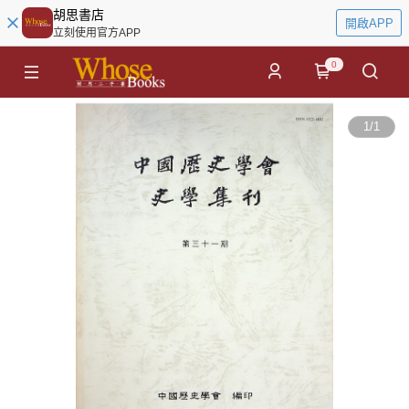
胡思書店
開啟APP
立刻使用官方APP
0
1
/
1