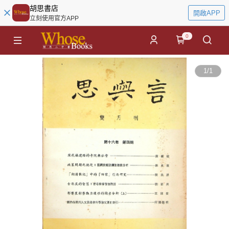
胡思書店
開啟APP
立刻使用官方APP
0
1
/
1