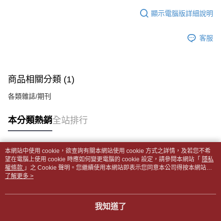
１．於結帳方式選擇「AFTEE先享後付」後，將跳轉至「AFTEE先享後付」
每筆NT$65，滿NT$499(含以上)免運費
2.透過簡訊連結打開帳單後，可選擇「超商條碼／台灣大直營門市／銀行轉
結帳頁面，進行簡訊認證並確認金額後，即可完成結帳。
顯示電腦版詳細說明
帳／街口支付／iPASS MONEY」等通路繳費。
２．訂單成立數日內，您將收到繳費通知簡訊。
付款後全家取貨
３．收到繳費通知簡訊後14天內，點擊此簡訊中的連結，可透過四大超商／
【注意事項】
每筆NT$65，滿NT$499(含以上)免運費
客服
ATM／網路銀行／等多元方式進行付款，方視為交易完成。
1.本服務係由「台灣大哥大股份有限公司」（以下簡稱本公司）所提供，讓
※ 請注意：結帳手續完成當下不需立刻繳費，但若您需要取消訂單，請聯絡
用戶於交易時，得透過本服務購買商品或服務，並由商店將買賣／分期付款
7-11取貨付款【書籍"本數"8本以上，建議使用中華郵政宅配
購買商品的店家。未經商家同意取消之訂單仍視為有效，需透過AFTEE先享
買賣價金債權讓與本公司後，依約使用本公司帳單繳交帳款。
後付繳納相關費用。
包裹】
2.基於同意付款使用「大哥付你分期」之契約關係目的，商店將以您的個人
※ 交易是否成功請以「AFTEE先享後付 」之結帳頁面顯示為準，若有關於
商品相關分類 (1)
資料（包含姓名、電話或地址）提供予台灣大哥大進項蒐集、處理及利用，
每筆NT$65，滿NT$688(含以上)免運費
是否繳費成功／繳費後需取消欲退款等相關疑問，請聯繫「AFTEE先享後付
由本公司與您本人進行分期帳單所需資料之確認、核對及更正。
客戶支援中心」
https://netprotections.freshdesk.com/support/home
各類雜誌/期刊
3.完整用戶服務條款，請詳閱以下連結：
https://oppay.tw/userRule
付款後7-11取貨
【注意事項】
每筆NT$65，滿NT$688(含以上)免運費
本分類熱銷
全站排行
１．透過由恩沛科技股份有限公司提供之「AFTEE先享後付」服務完成之交
易，需依本服務之必要範圍內提供個人資料，並將交易相關給付款項請求債
中華郵政包裹
權轉讓予恩沛科技股份有限公司。
每筆NT$65，滿NT$688(含以上)免運費
２．關於個人資料處理事宜，請瀏覽以下網址：
本網站中使用 cookie，欲查詢有關本網站使用 cookie 方式之詳情，及若您不希
https://aftee.tw/terms/#terms3
熱門標籤
望在電腦上使用 cookie 時應如何變更電腦的 cookie 設定，請參閱本網站「
隱私
中華郵政包裹(離島)
３．未成年的使用者請事先徵得法定代理人或監護人之同意方可使用
權條款
」之 Cookie 聲明。您繼續使用本網站即表示您同意本公司得按本網站使
「AFTEE先享後付」，若未經同意申辦者引起之損失，本公司不負相關責
每筆NT$65，滿NT$688(含以上)免運費
用條款之 Cookie 聲明使用 cookie。
了解更多 >
任。
４．使用「AFTEE先享後付」時，將依據個別帳號之用戶狀況，依本公司即
士林門市自取(書送達簡訊通知)
時審查核予不同之上限額度；若仍有額度不足之情形，本公司將視審查結果
我知道了
免運費
請求用戶進行身份認證。
５．嚴禁一人註冊多個帳號或使用他人資訊註冊。若發現惡意使用之情形，