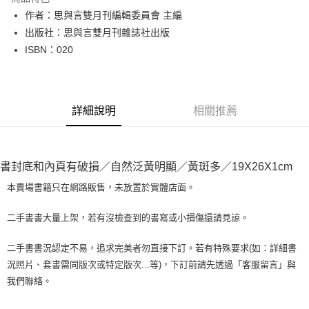
Apple Pay
作者：思與言雙月刊編輯委員會 主編
出版社：思與言雙月刊雜誌社出版
街口支付
ISBN：020
悠遊付
Google Pay
詳細說明
相關推薦
全盈+PAY
大哥付你分期
相關說明
書封底和內頁有破損／自然泛黃明顯／黃斑多／19X26X1cm
【大哥付你分期使用說明】
AFTEE先享後付
1.本服務由台灣大哥大提供，台灣大哥大用戶可立即使用無須另外申請。
本賣場書籍只在網路販售，未放置於實體店面。
2.付款方式選擇「大哥付你分期」，訂單成立後會自動跳轉到大哥付的交易
相關說明
流程，驗證手機門號後，選擇欲分期的期數、繳款截止日，確認付款後即完
【關於「AFTEE先享後付」】
二手書書大量上架，若有沒檢查到的書寫或小損傷還請見諒。
成交易。
ATM付款
AFTEE先享後付是「在收到商品之後才付款」的支付方式。 讓您購物簡單
3.實際核准額度、可分期數及費用金額請依後續交易確認頁面所載為準。
便利好安心！
4.訂單成立30分鐘內，如未前往確認交易或遇審核未通過，訂單將自動取
二手書書況認定不易，追求完美者勿直接下訂。若有特殊要求(如：詳細書
１．簡單：不需註冊會員、不需綁卡、不需儲值。
運送方式
消。如遇「轉專審核」未通過狀況，表示未達大哥付你分期系統評分，恕無
況照片、套書需同版次或特定版次...等)，下訂前請先透過「客服留言」與
２．便利：只要手機號碼，簡訊認證，即可結帳。
法說明評估內容。
３．安心：先確認商品／服務後，再付款。
我們聯絡。
全家取貨付款【書籍"本數"8本以上，建議使用中華郵政宅配包
【繳款方式說明】
1.分期款項不併入電信帳單，「大哥付你分期」於每月結算日後寄送繳費提
裹】
【「AFTEE先享後付」結帳流程】
醒簡訊。