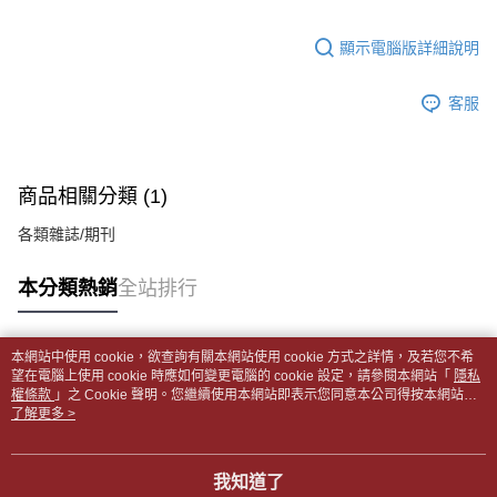
１．於結帳方式選擇「AFTEE先享後付」後，將跳轉至「AFTEE先享後付」
每筆NT$65，滿NT$499(含以上)免運費
2.透過簡訊連結打開帳單後，可選擇「超商條碼／台灣大直營門市／銀行轉
結帳頁面，進行簡訊認證並確認金額後，即可完成結帳。
帳／街口支付／iPASS MONEY」等通路繳費。
顯示電腦版詳細說明
２．訂單成立數日內，您將收到繳費通知簡訊。
付款後全家取貨
３．收到繳費通知簡訊後14天內，點擊此簡訊中的連結，可透過四大超商／
【注意事項】
每筆NT$65，滿NT$499(含以上)免運費
ATM／網路銀行／等多元方式進行付款，方視為交易完成。
1.本服務係由「台灣大哥大股份有限公司」（以下簡稱本公司）所提供，讓
客服
※ 請注意：結帳手續完成當下不需立刻繳費，但若您需要取消訂單，請聯絡
用戶於交易時，得透過本服務購買商品或服務，並由商店將買賣／分期付款
7-11取貨付款【書籍"本數"8本以上，建議使用中華郵政宅配
購買商品的店家。未經商家同意取消之訂單仍視為有效，需透過AFTEE先享
買賣價金債權讓與本公司後，依約使用本公司帳單繳交帳款。
後付繳納相關費用。
包裹】
2.基於同意付款使用「大哥付你分期」之契約關係目的，商店將以您的個人
※ 交易是否成功請以「AFTEE先享後付 」之結帳頁面顯示為準，若有關於
資料（包含姓名、電話或地址）提供予台灣大哥大進項蒐集、處理及利用，
每筆NT$65，滿NT$688(含以上)免運費
是否繳費成功／繳費後需取消欲退款等相關疑問，請聯繫「AFTEE先享後付
商品相關分類 (1)
由本公司與您本人進行分期帳單所需資料之確認、核對及更正。
客戶支援中心」
https://netprotections.freshdesk.com/support/home
3.完整用戶服務條款，請詳閱以下連結：
https://oppay.tw/userRule
付款後7-11取貨
各類雜誌/期刊
【注意事項】
每筆NT$65，滿NT$688(含以上)免運費
１．透過由恩沛科技股份有限公司提供之「AFTEE先享後付」服務完成之交
本分類熱銷
全站排行
易，需依本服務之必要範圍內提供個人資料，並將交易相關給付款項請求債
中華郵政包裹
權轉讓予恩沛科技股份有限公司。
每筆NT$65，滿NT$688(含以上)免運費
２．關於個人資料處理事宜，請瀏覽以下網址：
https://aftee.tw/terms/#terms3
本網站中使用 cookie，欲查詢有關本網站使用 cookie 方式之詳情，及若您不希
中華郵政包裹(離島)
３．未成年的使用者請事先徵得法定代理人或監護人之同意方可使用
熱門標籤
望在電腦上使用 cookie 時應如何變更電腦的 cookie 設定，請參閱本網站「
隱私
「AFTEE先享後付」，若未經同意申辦者引起之損失，本公司不負相關責
權條款
每筆NT$65，滿NT$688(含以上)免運費
」之 Cookie 聲明。您繼續使用本網站即表示您同意本公司得按本網站使
任。
用條款之 Cookie 聲明使用 cookie。
了解更多 >
４．使用「AFTEE先享後付」時，將依據個別帳號之用戶狀況，依本公司即
士林門市自取(書送達簡訊通知)
時審查核予不同之上限額度；若仍有額度不足之情形，本公司將視審查結果
免運費
請求用戶進行身份認證。
我知道了
５．嚴禁一人註冊多個帳號或使用他人資訊註冊。若發現惡意使用之情形，