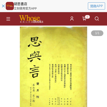
胡思書店
開啟APP
立刻使用官方APP
0
1
/
1