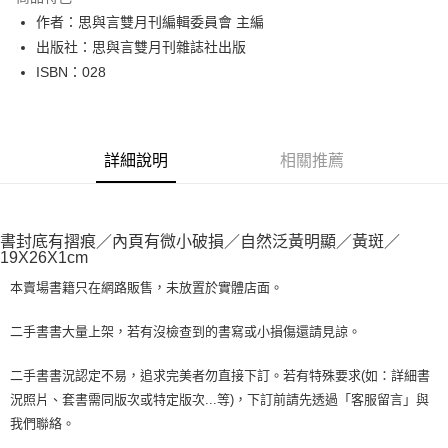
Apple Pay
作者：思與言雙月刊編輯委員會 主編
出版社：思與言雙月刊雜誌社出版
街口支付
ISBN：028
悠遊付
Google Pay
詳細說明
相關推薦
全盈+PAY
大哥付你分期
相關說明
書封底有摺痕／內頁有微小破損／自然泛黃明顯／黃斑／
【大哥付你分期使用說明】
19X26X1cm
AFTEE先享後付
1.本服務由台灣大哥大提供，台灣大哥大用戶可立即使用無須另外申請。
2.付款方式選擇「大哥付你分期」，訂單成立後會自動跳轉到大哥付的交易
本賣場書籍只在網路販售，未放置於實體店面。
相關說明
流程，驗證手機門號後，選擇欲分期的期數、繳款截止日，確認付款後即完
【關於「AFTEE先享後付」】
成交易。
ATM付款
AFTEE先享後付是「在收到商品之後才付款」的支付方式。 讓您購物簡單
二手書書大量上架，若有沒檢查到的書寫或小損傷還請見諒。
3.實際核准額度、可分期數及費用金額請依後續交易確認頁面所載為準。
便利好安心！
4.訂單成立30分鐘內，如未前往確認交易或遇審核未通過，訂單將自動取
１．簡單：不需註冊會員、不需綁卡、不需儲值。
運送方式
二手書書況認定不易，追求完美者勿直接下訂。若有特殊要求(如：詳細書
消。如遇「轉專審核」未通過狀況，表示未達大哥付你分期系統評分，恕無
２．便利：只要手機號碼，簡訊認證，即可結帳。
法說明評估內容。
況照片、套書需同版次或特定版次...等)，下訂前請先透過「客服留言」與
３．安心：先確認商品／服務後，再付款。
全家取貨付款【書籍"本數"8本以上，建議使用中華郵政宅配包
【繳款方式說明】
我們聯絡。
1.分期款項不併入電信帳單，「大哥付你分期」於每月結算日後寄送繳費提
裹】
【「AFTEE先享後付」結帳流程】
醒簡訊。