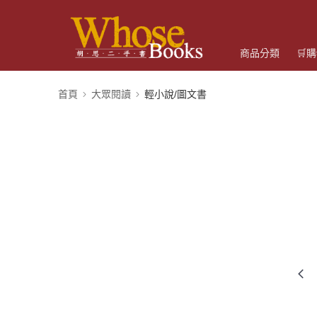
商品分類
🛒
首頁
大眾閱讀
輕小說/圖文書