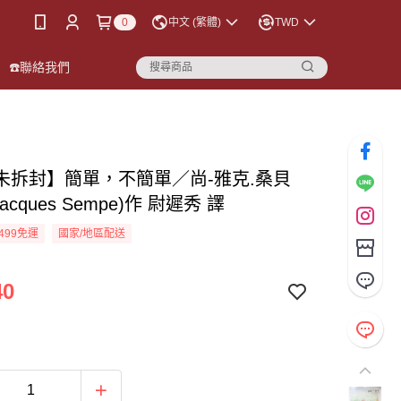
0
中文 (繁體)
TWD
☎️聯絡我們
未拆封】簡單，不簡單／尚-雅克.桑貝
-Jacques Sempe)作 尉遲秀 譯
499免運
國家/地區配送
40