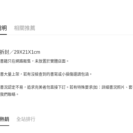
大哥付你
相關說明
【大哥付
AFTEE先
1.本服務
說明
相關推薦
2.付款方
相關說明
流程，驗
【關於「A
ATM付款
完成交易
AFTEE
3.實際核
便利好安
拆封／29X21X1cm
4.訂單成
１．簡單
消。如遇
２．便利
場書籍只在網路販售，未放置於實體店面。
運送方式
無法說明
３．安心
【繳款方
全家取貨付
書書大量上架，若有沒檢查到的書寫或小損傷還請包涵。
1.分期款
【「AFT
醒簡訊。
包裹】
１．於結帳
2.透過簡
付」結帳
書況認定不易，追求完美者勿直接下訂。若有特殊要求(如：詳細書況照片、套書
每筆NT$6
帳／街口支
２．訂單
與我們聯絡。
３．收到繳
付款後全
【注意事
／ATM／
1.本服務
每筆NT$6
※ 請注意
用戶於交
絡購買商品
款買賣價
7-11取
先享後付
熱銷
全站排行
2.基於同
※ 交易是
包裹】
資料（包
是否繳費成