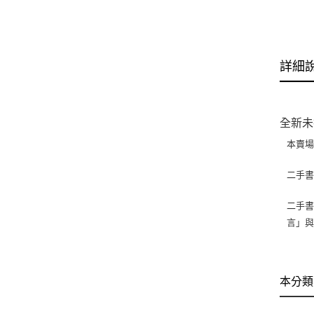
詳細
全新未
本賣
二手
二手書
言」
本分類