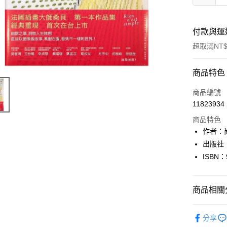
付款與運
超取滿NT$
付款方式
商品特色
信用卡一
商品編號
11823934
超商取貨
商品特色
LINE Pay
作者：尚-
出版社
Apple Pay
ISBN：
街口支付
悠遊付
商品相關分
Google Pa
大眾閱讀
分享
全盈+PAY