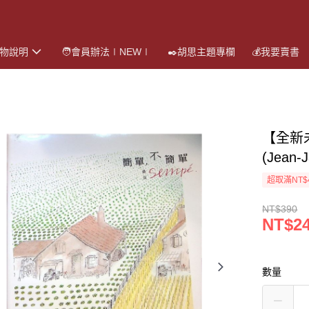
購物說明
🧑會員辦法∣NEW∣
✒️胡思主題專欄
💰我要賣書
【全新
(Jean
超取滿NT$
NT$390
NT$2
數量