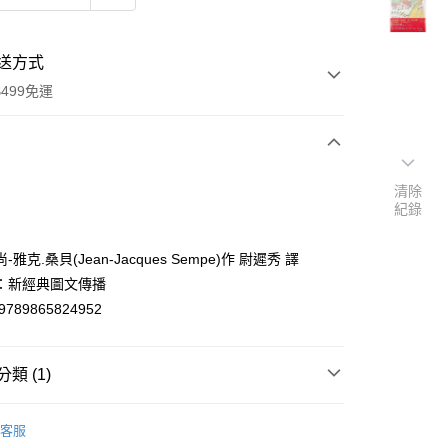
送方式
499免運
次付款
清除
紀錄
付款
雅克.桑貝(Jean-Jacques Sempe)作 尉遲秀 譯
：新經典圖文傳播
9789865824952
類 (1)
y
輕小說/圖文書
客服