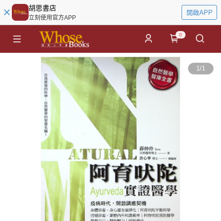
胡思書店
開啟APP
立刻使用官方APP
0
1
/
1