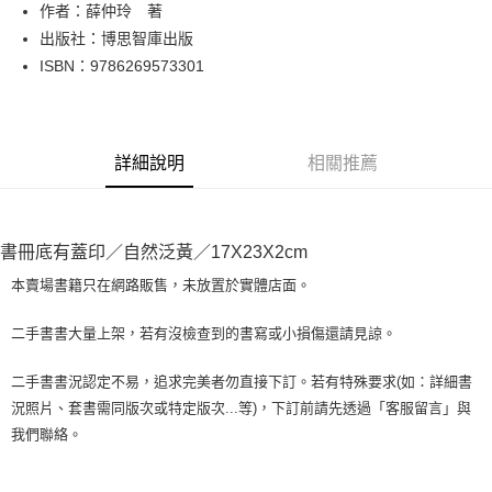
Apple Pay
作者：薛仲玲 著
出版社：博思智庫出版
街口支付
ISBN：9786269573301
悠遊付
Google Pay
詳細說明
相關推薦
全盈+PAY
大哥付你分期
相關說明
書冊底有蓋印／自然泛黃／17X23X2cm
【大哥付你分期使用說明】
AFTEE先享後付
1.本服務由台灣大哥大提供，台灣大哥大用戶可立即使用無須另外申請。
本賣場書籍只在網路販售，未放置於實體店面。
2.付款方式選擇「大哥付你分期」，訂單成立後會自動跳轉到大哥付的交易
相關說明
流程，驗證手機門號後，選擇欲分期的期數、繳款截止日，確認付款後即完
【關於「AFTEE先享後付」】
二手書書大量上架，若有沒檢查到的書寫或小損傷還請見諒。
成交易。
ATM付款
AFTEE先享後付是「在收到商品之後才付款」的支付方式。 讓您購物簡單
3.實際核准額度、可分期數及費用金額請依後續交易確認頁面所載為準。
便利好安心！
4.訂單成立30分鐘內，如未前往確認交易或遇審核未通過，訂單將自動取
二手書書況認定不易，追求完美者勿直接下訂。若有特殊要求(如：詳細書
１．簡單：不需註冊會員、不需綁卡、不需儲值。
運送方式
消。如遇「轉專審核」未通過狀況，表示未達大哥付你分期系統評分，恕無
況照片、套書需同版次或特定版次...等)，下訂前請先透過「客服留言」與
２．便利：只要手機號碼，簡訊認證，即可結帳。
法說明評估內容。
３．安心：先確認商品／服務後，再付款。
我們聯絡。
全家取貨付款【書籍"本數"8本以上，建議使用中華郵政宅配包
【繳款方式說明】
1.分期款項不併入電信帳單，「大哥付你分期」於每月結算日後寄送繳費提
裹】
【「AFTEE先享後付」結帳流程】
醒簡訊。
１．於結帳方式選擇「AFTEE先享後付」後，將跳轉至「AFTEE先享後付」