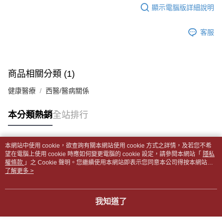
每筆NT$65，滿NT$499(含以上)免運費
2.透過簡訊連結打開帳單後，可選擇「超商條碼／台灣大直營門市／銀行轉
結帳頁面，進行簡訊認證並確認金額後，即可完成結帳。
顯示電腦版詳細說明
帳／街口支付／iPASS MONEY」等通路繳費。
２．訂單成立數日內，您將收到繳費通知簡訊。
付款後全家取貨
３．收到繳費通知簡訊後14天內，點擊此簡訊中的連結，可透過四大超商／
【注意事項】
每筆NT$65，滿NT$499(含以上)免運費
客服
ATM／網路銀行／等多元方式進行付款，方視為交易完成。
1.本服務係由「台灣大哥大股份有限公司」（以下簡稱本公司）所提供，讓
※ 請注意：結帳手續完成當下不需立刻繳費，但若您需要取消訂單，請聯絡
用戶於交易時，得透過本服務購買商品或服務，並由商店將買賣／分期付款
7-11取貨付款【書籍"本數"8本以上，建議使用中華郵政宅配
購買商品的店家。未經商家同意取消之訂單仍視為有效，需透過AFTEE先享
買賣價金債權讓與本公司後，依約使用本公司帳單繳交帳款。
後付繳納相關費用。
包裹】
2.基於同意付款使用「大哥付你分期」之契約關係目的，商店將以您的個人
※ 交易是否成功請以「AFTEE先享後付 」之結帳頁面顯示為準，若有關於
商品相關分類 (1)
資料（包含姓名、電話或地址）提供予台灣大哥大進項蒐集、處理及利用，
每筆NT$65，滿NT$688(含以上)免運費
是否繳費成功／繳費後需取消欲退款等相關疑問，請聯繫「AFTEE先享後付
由本公司與您本人進行分期帳單所需資料之確認、核對及更正。
客戶支援中心」
https://netprotections.freshdesk.com/support/home
健康醫療
西醫/醫病關係
3.完整用戶服務條款，請詳閱以下連結：
https://oppay.tw/userRule
付款後7-11取貨
【注意事項】
每筆NT$65，滿NT$688(含以上)免運費
本分類熱銷
全站排行
１．透過由恩沛科技股份有限公司提供之「AFTEE先享後付」服務完成之交
易，需依本服務之必要範圍內提供個人資料，並將交易相關給付款項請求債
中華郵政包裹
權轉讓予恩沛科技股份有限公司。
每筆NT$65，滿NT$688(含以上)免運費
２．關於個人資料處理事宜，請瀏覽以下網址：
本網站中使用 cookie，欲查詢有關本網站使用 cookie 方式之詳情，及若您不希
https://aftee.tw/terms/#terms3
熱門標籤
望在電腦上使用 cookie 時應如何變更電腦的 cookie 設定，請參閱本網站「
隱私
中華郵政包裹(離島)
３．未成年的使用者請事先徵得法定代理人或監護人之同意方可使用
權條款
」之 Cookie 聲明。您繼續使用本網站即表示您同意本公司得按本網站使
「AFTEE先享後付」，若未經同意申辦者引起之損失，本公司不負相關責
每筆NT$65，滿NT$688(含以上)免運費
用條款之 Cookie 聲明使用 cookie。
了解更多 >
任。
４．使用「AFTEE先享後付」時，將依據個別帳號之用戶狀況，依本公司即
士林門市自取(書送達簡訊通知)
時審查核予不同之上限額度；若仍有額度不足之情形，本公司將視審查結果
我知道了
免運費
請求用戶進行身份認證。
５．嚴禁一人註冊多個帳號或使用他人資訊註冊。若發現惡意使用之情形，
中華郵政【國際航空包裹】*收件人請填寫本名
恩沛科技股份有限公司將有權停止該用戶之使用額度並採取法律行動。
查看運費