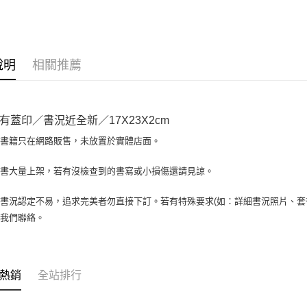
大哥付你
相關說明
【大哥付
AFTEE先
1.本服務
說明
相關推薦
2.付款方
相關說明
流程，驗
【關於「A
ATM付款
完成交易
AFTEE
3.實際核
便利好安
有蓋印／書況近全新／17X23X2cm
4.訂單成
１．簡單
消。如遇
２．便利
場書籍只在網路販售，未放置於實體店面。
運送方式
無法說明
３．安心
【繳款方
全家取貨付
書書大量上架，若有沒檢查到的書寫或小損傷還請見諒。
1.分期款
【「AFT
醒簡訊。
包裹】
１．於結帳
2.透過簡
付」結帳
書況認定不易，追求完美者勿直接下訂。若有特殊要求(如：詳細書況照片、套書
每筆NT$6
帳／街口支
２．訂單
與我們聯絡。
３．收到繳
付款後全
【注意事
／ATM／
1.本服務
每筆NT$6
※ 請注意
用戶於交
絡購買商品
款買賣價
7-11取
先享後付
熱銷
全站排行
2.基於同
※ 交易是
包裹】
資料（包
是否繳費成