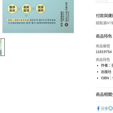
付款與運
超取滿NT$
付款方式
商品特色
信用卡一
商品編號
11819754
超商取貨
商品特色
LINE Pay
作者：
出版社
Apple Pay
ISBN：
街口支付
悠遊付
商品相關分
Google Pa
健康醫療
分享
全盈+PAY