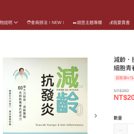
購物說明
🧑會員辦法∣NEW∣
✒️胡思主題專欄
💰我要賣書
減齡．
細胞青
超取滿NT$
NT$380
NT$2
數量