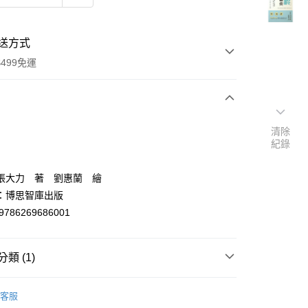
送方式
499免運
次付款
清除
紀錄
付款
張大力 著 劉惠蘭 繪
：博思智庫出版
9786269686001
類 (1)
y
西醫/醫病關係
客服