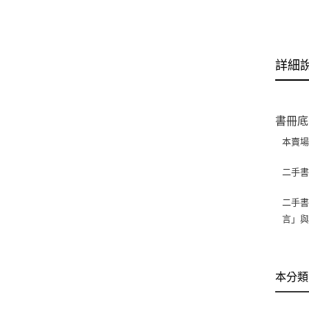
詳細
書冊底
本賣
二手
二手書
言」
本分類