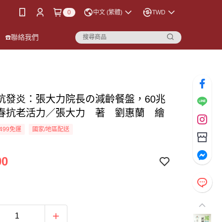
0
中文 (繁體)
TWD
☎️聯絡我們
抗發炎：張大力院長の減齡餐盤，60兆
春抗老活力／張大力 著 劉惠蘭 繪
499免運
國家/地區配送
00