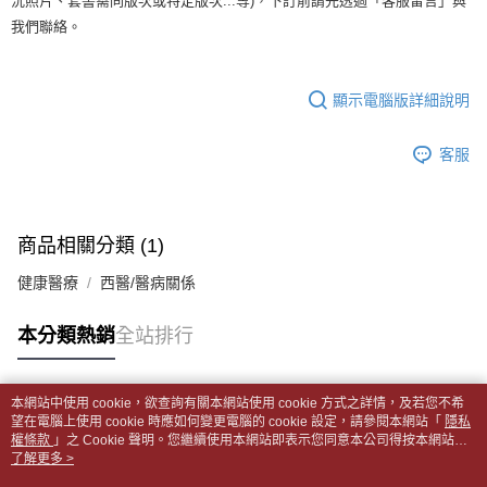
全家取貨付款【書籍"本數"8本以上，建議使用中華郵政宅配包
況照片、套書需同版次或特定版次...等)，下訂前請先透過「客服留言」與
【繳款方式說明】
1.分期款項不併入電信帳單，「大哥付你分期」於每月結算日後寄送繳費提
我們聯絡。
裹】
【「AFTEE先享後付」結帳流程】
醒簡訊。
１．於結帳方式選擇「AFTEE先享後付」後，將跳轉至「AFTEE先享後付」
每筆NT$65，滿NT$499(含以上)免運費
2.透過簡訊連結打開帳單後，可選擇「超商條碼／台灣大直營門市／銀行轉
結帳頁面，進行簡訊認證並確認金額後，即可完成結帳。
帳／街口支付／iPASS MONEY」等通路繳費。
２．訂單成立數日內，您將收到繳費通知簡訊。
付款後全家取貨
顯示電腦版詳細說明
３．收到繳費通知簡訊後14天內，點擊此簡訊中的連結，可透過四大超商／
【注意事項】
每筆NT$65，滿NT$499(含以上)免運費
ATM／網路銀行／等多元方式進行付款，方視為交易完成。
1.本服務係由「台灣大哥大股份有限公司」（以下簡稱本公司）所提供，讓
※ 請注意：結帳手續完成當下不需立刻繳費，但若您需要取消訂單，請聯絡
客服
用戶於交易時，得透過本服務購買商品或服務，並由商店將買賣／分期付款
7-11取貨付款【書籍"本數"8本以上，建議使用中華郵政宅配
購買商品的店家。未經商家同意取消之訂單仍視為有效，需透過AFTEE先享
買賣價金債權讓與本公司後，依約使用本公司帳單繳交帳款。
後付繳納相關費用。
包裹】
2.基於同意付款使用「大哥付你分期」之契約關係目的，商店將以您的個人
※ 交易是否成功請以「AFTEE先享後付 」之結帳頁面顯示為準，若有關於
資料（包含姓名、電話或地址）提供予台灣大哥大進項蒐集、處理及利用，
每筆NT$65，滿NT$688(含以上)免運費
是否繳費成功／繳費後需取消欲退款等相關疑問，請聯繫「AFTEE先享後付
由本公司與您本人進行分期帳單所需資料之確認、核對及更正。
商品相關分類 (1)
客戶支援中心」
https://netprotections.freshdesk.com/support/home
3.完整用戶服務條款，請詳閱以下連結：
https://oppay.tw/userRule
付款後7-11取貨
健康醫療
西醫/醫病關係
【注意事項】
每筆NT$65，滿NT$688(含以上)免運費
１．透過由恩沛科技股份有限公司提供之「AFTEE先享後付」服務完成之交
易，需依本服務之必要範圍內提供個人資料，並將交易相關給付款項請求債
中華郵政包裹
本分類熱銷
全站排行
權轉讓予恩沛科技股份有限公司。
每筆NT$65，滿NT$688(含以上)免運費
２．關於個人資料處理事宜，請瀏覽以下網址：
https://aftee.tw/terms/#terms3
中華郵政包裹(離島)
本網站中使用 cookie，欲查詢有關本網站使用 cookie 方式之詳情，及若您不希
３．未成年的使用者請事先徵得法定代理人或監護人之同意方可使用
熱門標籤
望在電腦上使用 cookie 時應如何變更電腦的 cookie 設定，請參閱本網站「
隱私
「AFTEE先享後付」，若未經同意申辦者引起之損失，本公司不負相關責
每筆NT$65，滿NT$688(含以上)免運費
權條款
」之 Cookie 聲明。您繼續使用本網站即表示您同意本公司得按本網站使
任。
用條款之 Cookie 聲明使用 cookie。
了解更多 >
４．使用「AFTEE先享後付」時，將依據個別帳號之用戶狀況，依本公司即
士林門市自取(書送達簡訊通知)
時審查核予不同之上限額度；若仍有額度不足之情形，本公司將視審查結果