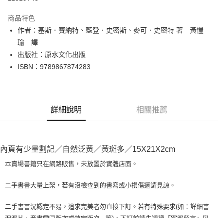
LINE Pay
商品特色
Apple Pay
作者：基斯．賽納特、藍登．史密斯、麥可．史密特 著 黃愷
瑜 譯
街口支付
出版社：原水文化出版
悠遊付
ISBN：9789867874283
Google Pay
全盈+PAY
詳細說明
相關推薦
大哥付你分期
相關說明
【大哥付你分期使用說明】
AFTEE先享後付
內頁有少量劃記／自然泛黃／黃斑多／15X21X2cm
1.本服務由台灣大哥大提供，台灣大哥大用戶可立即使用無須另外申請。
2.付款方式選擇「大哥付你分期」，訂單成立後會自動跳轉到大哥付的交易
相關說明
本賣場書籍只在網路販售，未放置於實體店面。
流程，驗證手機門號後，選擇欲分期的期數、繳款截止日，確認付款後即完
【關於「AFTEE先享後付」】
成交易。
ATM付款
AFTEE先享後付是「在收到商品之後才付款」的支付方式。 讓您購物簡單
3.實際核准額度、可分期數及費用金額請依後續交易確認頁面所載為準。
二手書書大量上架，若有沒檢查到的書寫或小損傷還請見諒。
便利好安心！
4.訂單成立30分鐘內，如未前往確認交易或遇審核未通過，訂單將自動取
１．簡單：不需註冊會員、不需綁卡、不需儲值。
運送方式
消。如遇「轉專審核」未通過狀況，表示未達大哥付你分期系統評分，恕無
２．便利：只要手機號碼，簡訊認證，即可結帳。
二手書書況認定不易，追求完美者勿直接下訂。若有特殊要求(如：詳細書
法說明評估內容。
３．安心：先確認商品／服務後，再付款。