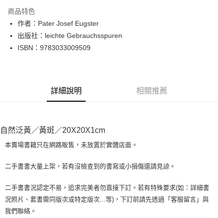
LINE Pay
商品特色
Apple Pay
作者：Pater Josef Eugster
出版社：leichte Gebrauchsspuren
街口支付
ISBN：9783033009509
悠遊付
Google Pay
詳細說明
相關推薦
全盈+PAY
大哥付你分期
相關說明
自然泛黃／黃斑／20X20X1cm
【大哥付你分期使用說明】
AFTEE先享後付
1.本服務由台灣大哥大提供，台灣大哥大用戶可立即使用無須另外申請。
本賣場書籍只在網路販售，未放置於實體店面。
2.付款方式選擇「大哥付你分期」，訂單成立後會自動跳轉到大哥付的交易
相關說明
流程，驗證手機門號後，選擇欲分期的期數、繳款截止日，確認付款後即完
【關於「AFTEE先享後付」】
二手書書大量上架，若有沒檢查到的書寫或小損傷還請見諒。
成交易。
ATM付款
AFTEE先享後付是「在收到商品之後才付款」的支付方式。 讓您購物簡單
3.實際核准額度、可分期數及費用金額請依後續交易確認頁面所載為準。
便利好安心！
4.訂單成立30分鐘內，如未前往確認交易或遇審核未通過，訂單將自動取
二手書書況認定不易，追求完美者勿直接下訂。若有特殊要求(如：詳細書
１．簡單：不需註冊會員、不需綁卡、不需儲值。
運送方式
消。如遇「轉專審核」未通過狀況，表示未達大哥付你分期系統評分，恕無
況照片、套書需同版次或特定版次...等)，下訂前請先透過「客服留言」與
２．便利：只要手機號碼，簡訊認證，即可結帳。
法說明評估內容。
３．安心：先確認商品／服務後，再付款。
我們聯絡。
全家取貨付款【書籍"本數"8本以上，建議使用中華郵政宅配包
【繳款方式說明】