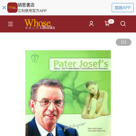
胡思書店
開啟APP
立刻使用官方APP
0
1
/
1