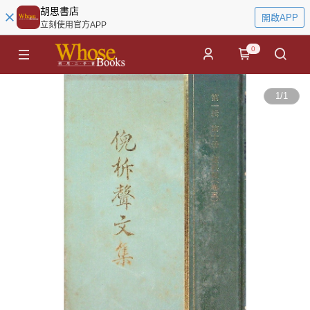
胡思書店
開啟APP
立刻使用官方APP
0
1
/
1