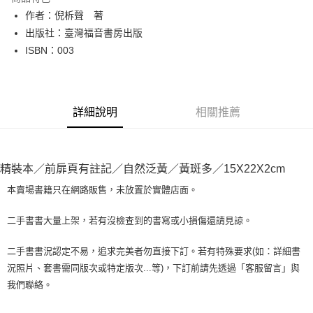
Apple Pay
作者：倪柝聲 著
出版社：臺灣福音書房出版
街口支付
ISBN：003
悠遊付
Google Pay
詳細說明
相關推薦
全盈+PAY
大哥付你分期
相關說明
精裝本／前扉頁有註記／自然泛黃／黃斑多／15X22X2cm
【大哥付你分期使用說明】
AFTEE先享後付
1.本服務由台灣大哥大提供，台灣大哥大用戶可立即使用無須另外申請。
本賣場書籍只在網路販售，未放置於實體店面。
2.付款方式選擇「大哥付你分期」，訂單成立後會自動跳轉到大哥付的交易
相關說明
流程，驗證手機門號後，選擇欲分期的期數、繳款截止日，確認付款後即完
【關於「AFTEE先享後付」】
二手書書大量上架，若有沒檢查到的書寫或小損傷還請見諒。
成交易。
ATM付款
AFTEE先享後付是「在收到商品之後才付款」的支付方式。 讓您購物簡單
3.實際核准額度、可分期數及費用金額請依後續交易確認頁面所載為準。
便利好安心！
4.訂單成立30分鐘內，如未前往確認交易或遇審核未通過，訂單將自動取
二手書書況認定不易，追求完美者勿直接下訂。若有特殊要求(如：詳細書
１．簡單：不需註冊會員、不需綁卡、不需儲值。
運送方式
消。如遇「轉專審核」未通過狀況，表示未達大哥付你分期系統評分，恕無
況照片、套書需同版次或特定版次...等)，下訂前請先透過「客服留言」與
２．便利：只要手機號碼，簡訊認證，即可結帳。
法說明評估內容。
３．安心：先確認商品／服務後，再付款。
我們聯絡。
全家取貨付款【書籍"本數"8本以上，建議使用中華郵政宅配包
【繳款方式說明】
1.分期款項不併入電信帳單，「大哥付你分期」於每月結算日後寄送繳費提
裹】
【「AFTEE先享後付」結帳流程】
醒簡訊。