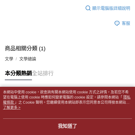
１．於結帳方式選擇「AFTEE先享後付」後，將跳轉至「AFTEE先享後付」
每筆NT$65，滿NT$499(含以上)免運費
2.透過簡訊連結打開帳單後，可選擇「超商條碼／台灣大直營門市／銀行轉
結帳頁面，進行簡訊認證並確認金額後，即可完成結帳。
顯示電腦版詳細說明
帳／街口支付／iPASS MONEY」等通路繳費。
２．訂單成立數日內，您將收到繳費通知簡訊。
付款後全家取貨
３．收到繳費通知簡訊後14天內，點擊此簡訊中的連結，可透過四大超商／
【注意事項】
每筆NT$65，滿NT$499(含以上)免運費
客服
ATM／網路銀行／等多元方式進行付款，方視為交易完成。
1.本服務係由「台灣大哥大股份有限公司」（以下簡稱本公司）所提供，讓
※ 請注意：結帳手續完成當下不需立刻繳費，但若您需要取消訂單，請聯絡
用戶於交易時，得透過本服務購買商品或服務，並由商店將買賣／分期付款
7-11取貨付款【書籍"本數"8本以上，建議使用中華郵政宅配
購買商品的店家。未經商家同意取消之訂單仍視為有效，需透過AFTEE先享
買賣價金債權讓與本公司後，依約使用本公司帳單繳交帳款。
後付繳納相關費用。
包裹】
2.基於同意付款使用「大哥付你分期」之契約關係目的，商店將以您的個人
※ 交易是否成功請以「AFTEE先享後付 」之結帳頁面顯示為準，若有關於
商品相關分類 (1)
資料（包含姓名、電話或地址）提供予台灣大哥大進項蒐集、處理及利用，
每筆NT$65，滿NT$688(含以上)免運費
是否繳費成功／繳費後需取消欲退款等相關疑問，請聯繫「AFTEE先享後付
由本公司與您本人進行分期帳單所需資料之確認、核對及更正。
客戶支援中心」
https://netprotections.freshdesk.com/support/home
文學
文學總論
3.完整用戶服務條款，請詳閱以下連結：
https://oppay.tw/userRule
付款後7-11取貨
【注意事項】
每筆NT$65，滿NT$688(含以上)免運費
本分類熱銷
全站排行
１．透過由恩沛科技股份有限公司提供之「AFTEE先享後付」服務完成之交
易，需依本服務之必要範圍內提供個人資料，並將交易相關給付款項請求債
中華郵政包裹
權轉讓予恩沛科技股份有限公司。
每筆NT$65，滿NT$688(含以上)免運費
２．關於個人資料處理事宜，請瀏覽以下網址：
本網站中使用 cookie，欲查詢有關本網站使用 cookie 方式之詳情，及若您不希
https://aftee.tw/terms/#terms3
熱門標籤
望在電腦上使用 cookie 時應如何變更電腦的 cookie 設定，請參閱本網站「
隱私
中華郵政包裹(離島)
３．未成年的使用者請事先徵得法定代理人或監護人之同意方可使用
權條款
」之 Cookie 聲明。您繼續使用本網站即表示您同意本公司得按本網站使
「AFTEE先享後付」，若未經同意申辦者引起之損失，本公司不負相關責
每筆NT$65，滿NT$688(含以上)免運費
用條款之 Cookie 聲明使用 cookie。
了解更多 >
任。
４．使用「AFTEE先享後付」時，將依據個別帳號之用戶狀況，依本公司即
士林門市自取(書送達簡訊通知)
時審查核予不同之上限額度；若仍有額度不足之情形，本公司將視審查結果
我知道了
免運費
請求用戶進行身份認證。
５．嚴禁一人註冊多個帳號或使用他人資訊註冊。若發現惡意使用之情形，