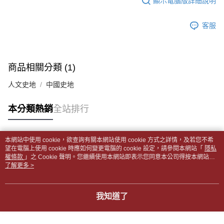
顯示電腦版詳細說明
帳／街口支付／iPASS MONEY」等通路繳費。
２．訂單成立數日內，您將收到繳費通知簡訊。
付款後全家取貨
３．收到繳費通知簡訊後14天內，點擊此簡訊中的連結，可透過四大超商／
【注意事項】
每筆NT$65，滿NT$499(含以上)免運費
客服
ATM／網路銀行／等多元方式進行付款，方視為交易完成。
1.本服務係由「台灣大哥大股份有限公司」（以下簡稱本公司）所提供，讓
※ 請注意：結帳手續完成當下不需立刻繳費，但若您需要取消訂單，請聯絡
用戶於交易時，得透過本服務購買商品或服務，並由商店將買賣／分期付款
7-11取貨付款【書籍"本數"8本以上，建議使用中華郵政宅配
購買商品的店家。未經商家同意取消之訂單仍視為有效，需透過AFTEE先享
買賣價金債權讓與本公司後，依約使用本公司帳單繳交帳款。
後付繳納相關費用。
包裹】
2.基於同意付款使用「大哥付你分期」之契約關係目的，商店將以您的個人
※ 交易是否成功請以「AFTEE先享後付 」之結帳頁面顯示為準，若有關於
商品相關分類 (1)
資料（包含姓名、電話或地址）提供予台灣大哥大進項蒐集、處理及利用，
每筆NT$65，滿NT$688(含以上)免運費
是否繳費成功／繳費後需取消欲退款等相關疑問，請聯繫「AFTEE先享後付
由本公司與您本人進行分期帳單所需資料之確認、核對及更正。
客戶支援中心」
https://netprotections.freshdesk.com/support/home
人文史地
中國史地
3.完整用戶服務條款，請詳閱以下連結：
https://oppay.tw/userRule
付款後7-11取貨
【注意事項】
每筆NT$65，滿NT$688(含以上)免運費
本分類熱銷
全站排行
１．透過由恩沛科技股份有限公司提供之「AFTEE先享後付」服務完成之交
易，需依本服務之必要範圍內提供個人資料，並將交易相關給付款項請求債
中華郵政包裹
權轉讓予恩沛科技股份有限公司。
每筆NT$65，滿NT$688(含以上)免運費
２．關於個人資料處理事宜，請瀏覽以下網址：
本網站中使用 cookie，欲查詢有關本網站使用 cookie 方式之詳情，及若您不希
https://aftee.tw/terms/#terms3
熱門標籤
望在電腦上使用 cookie 時應如何變更電腦的 cookie 設定，請參閱本網站「
隱私
中華郵政包裹(離島)
３．未成年的使用者請事先徵得法定代理人或監護人之同意方可使用
權條款
」之 Cookie 聲明。您繼續使用本網站即表示您同意本公司得按本網站使
「AFTEE先享後付」，若未經同意申辦者引起之損失，本公司不負相關責
每筆NT$65，滿NT$688(含以上)免運費
用條款之 Cookie 聲明使用 cookie。
了解更多 >
任。
４．使用「AFTEE先享後付」時，將依據個別帳號之用戶狀況，依本公司即
士林門市自取(書送達簡訊通知)
時審查核予不同之上限額度；若仍有額度不足之情形，本公司將視審查結果
我知道了
免運費
請求用戶進行身份認證。
５．嚴禁一人註冊多個帳號或使用他人資訊註冊。若發現惡意使用之情形，
中華郵政【國際航空包裹】*收件人請填寫本名
恩沛科技股份有限公司將有權停止該用戶之使用額度並採取法律行動。
查看運費