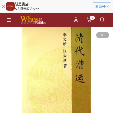
胡思書店
開啟APP
立刻使用官方APP
0
1
/
1