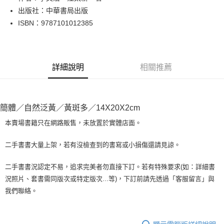
出版社：中華書局出版
街口支付
ISBN：9787101012385
悠遊付
Google Pay
詳細說明
相關推薦
全盈+PAY
大哥付你分期
相關說明
簡體／自然泛黃／黃斑多／14X20X2cm
【大哥付你分期使用說明】
AFTEE先享後付
1.本服務由台灣大哥大提供，台灣大哥大用戶可立即使用無須另外申請。
本賣場書籍只在網路販售，未放置於實體店面。
2.付款方式選擇「大哥付你分期」，訂單成立後會自動跳轉到大哥付的交易
相關說明
流程，驗證手機門號後，選擇欲分期的期數、繳款截止日，確認付款後即完
【關於「AFTEE先享後付」】
二手書書大量上架，若有沒檢查到的書寫或小損傷還請見諒。
成交易。
ATM付款
AFTEE先享後付是「在收到商品之後才付款」的支付方式。 讓您購物簡單
3.實際核准額度、可分期數及費用金額請依後續交易確認頁面所載為準。
便利好安心！
4.訂單成立30分鐘內，如未前往確認交易或遇審核未通過，訂單將自動取
二手書書況認定不易，追求完美者勿直接下訂。若有特殊要求(如：詳細書
１．簡單：不需註冊會員、不需綁卡、不需儲值。
運送方式
消。如遇「轉專審核」未通過狀況，表示未達大哥付你分期系統評分，恕無
況照片、套書需同版次或特定版次...等)，下訂前請先透過「客服留言」與
２．便利：只要手機號碼，簡訊認證，即可結帳。
法說明評估內容。
３．安心：先確認商品／服務後，再付款。
我們聯絡。
全家取貨付款【書籍"本數"8本以上，建議使用中華郵政宅配包
【繳款方式說明】
1.分期款項不併入電信帳單，「大哥付你分期」於每月結算日後寄送繳費提
裹】
【「AFTEE先享後付」結帳流程】
醒簡訊。
１．於結帳方式選擇「AFTEE先享後付」後，將跳轉至「AFTEE先享後付」
每筆NT$65，滿NT$499(含以上)免運費
2.透過簡訊連結打開帳單後，可選擇「超商條碼／台灣大直營門市／銀行轉
結帳頁面，進行簡訊認證並確認金額後，即可完成結帳。