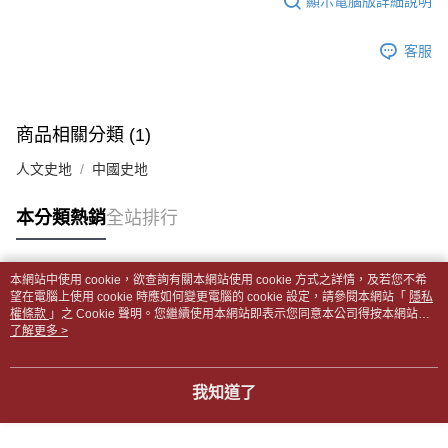
顯示電腦版詳細說明
帳／街口支付／iPASS MONEY」等通路繳費。
２．訂單成立數日內，您將收到繳費通知簡訊。
付款後全家取貨
３．收到繳費通知簡訊後14天內，點擊此簡訊中的連結，可透過四大超商／
【注意事項】
每筆NT$65，滿NT$499(含以上)免運費
客服
ATM／網路銀行／等多元方式進行付款，方視為交易完成。
1.本服務係由「台灣大哥大股份有限公司」（以下簡稱本公司）所提供，讓
※ 請注意：結帳手續完成當下不需立刻繳費，但若您需要取消訂單，請聯絡
用戶於交易時，得透過本服務購買商品或服務，並由商店將買賣／分期付款
7-11取貨付款【書籍"本數"8本以上，建議使用中華郵政宅配
購買商品的店家。未經商家同意取消之訂單仍視為有效，需透過AFTEE先享
買賣價金債權讓與本公司後，依約使用本公司帳單繳交帳款。
後付繳納相關費用。
包裹】
2.基於同意付款使用「大哥付你分期」之契約關係目的，商店將以您的個人
※ 交易是否成功請以「AFTEE先享後付 」之結帳頁面顯示為準，若有關於
商品相關分類 (1)
資料（包含姓名、電話或地址）提供予台灣大哥大進項蒐集、處理及利用，
每筆NT$65，滿NT$688(含以上)免運費
是否繳費成功／繳費後需取消欲退款等相關疑問，請聯繫「AFTEE先享後付
由本公司與您本人進行分期帳單所需資料之確認、核對及更正。
客戶支援中心」
https://netprotections.freshdesk.com/support/home
人文史地
中國史地
3.完整用戶服務條款，請詳閱以下連結：
https://oppay.tw/userRule
付款後7-11取貨
【注意事項】
每筆NT$65，滿NT$688(含以上)免運費
本分類熱銷
全站排行
１．透過由恩沛科技股份有限公司提供之「AFTEE先享後付」服務完成之交
易，需依本服務之必要範圍內提供個人資料，並將交易相關給付款項請求債
中華郵政包裹
權轉讓予恩沛科技股份有限公司。
每筆NT$65，滿NT$688(含以上)免運費
２．關於個人資料處理事宜，請瀏覽以下網址：
本網站中使用 cookie，欲查詢有關本網站使用 cookie 方式之詳情，及若您不希
https://aftee.tw/terms/#terms3
熱門標籤
望在電腦上使用 cookie 時應如何變更電腦的 cookie 設定，請參閱本網站「
隱私
中華郵政包裹(離島)
３．未成年的使用者請事先徵得法定代理人或監護人之同意方可使用
權條款
」之 Cookie 聲明。您繼續使用本網站即表示您同意本公司得按本網站使
「AFTEE先享後付」，若未經同意申辦者引起之損失，本公司不負相關責
每筆NT$65，滿NT$688(含以上)免運費
用條款之 Cookie 聲明使用 cookie。
了解更多 >
任。
４．使用「AFTEE先享後付」時，將依據個別帳號之用戶狀況，依本公司即
士林門市自取(書送達簡訊通知)
時審查核予不同之上限額度；若仍有額度不足之情形，本公司將視審查結果
我知道了
免運費
請求用戶進行身份認證。
５．嚴禁一人註冊多個帳號或使用他人資訊註冊。若發現惡意使用之情形，
中華郵政【國際航空包裹】*收件人請填寫本名
恩沛科技股份有限公司將有權停止該用戶之使用額度並採取法律行動。
查看運費