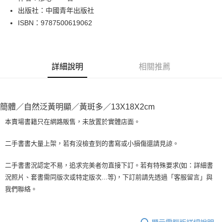
出版社：中國青年出版社
街口支付
ISBN：9787500619062
悠遊付
Google Pay
詳細說明
相關推薦
全盈+PAY
大哥付你分期
相關說明
簡體／自然泛黃明顯／黃斑多／13X18X2cm
【大哥付你分期使用說明】
AFTEE先享後付
1.本服務由台灣大哥大提供，台灣大哥大用戶可立即使用無須另外申請。
本賣場書籍只在網路販售，未放置於實體店面。
2.付款方式選擇「大哥付你分期」，訂單成立後會自動跳轉到大哥付的交易
相關說明
流程，驗證手機門號後，選擇欲分期的期數、繳款截止日，確認付款後即完
【關於「AFTEE先享後付」】
二手書書大量上架，若有沒檢查到的書寫或小損傷還請見諒。
成交易。
ATM付款
AFTEE先享後付是「在收到商品之後才付款」的支付方式。 讓您購物簡單
3.實際核准額度、可分期數及費用金額請依後續交易確認頁面所載為準。
便利好安心！
4.訂單成立30分鐘內，如未前往確認交易或遇審核未通過，訂單將自動取
二手書書況認定不易，追求完美者勿直接下訂。若有特殊要求(如：詳細書
１．簡單：不需註冊會員、不需綁卡、不需儲值。
運送方式
消。如遇「轉專審核」未通過狀況，表示未達大哥付你分期系統評分，恕無
況照片、套書需同版次或特定版次...等)，下訂前請先透過「客服留言」與
２．便利：只要手機號碼，簡訊認證，即可結帳。
法說明評估內容。
３．安心：先確認商品／服務後，再付款。
我們聯絡。
全家取貨付款【書籍"本數"8本以上，建議使用中華郵政宅配包
【繳款方式說明】
1.分期款項不併入電信帳單，「大哥付你分期」於每月結算日後寄送繳費提
裹】
【「AFTEE先享後付」結帳流程】
醒簡訊。
１．於結帳方式選擇「AFTEE先享後付」後，將跳轉至「AFTEE先享後付」
每筆NT$65，滿NT$499(含以上)免運費
2.透過簡訊連結打開帳單後，可選擇「超商條碼／台灣大直營門市／銀行轉
結帳頁面，進行簡訊認證並確認金額後，即可完成結帳。