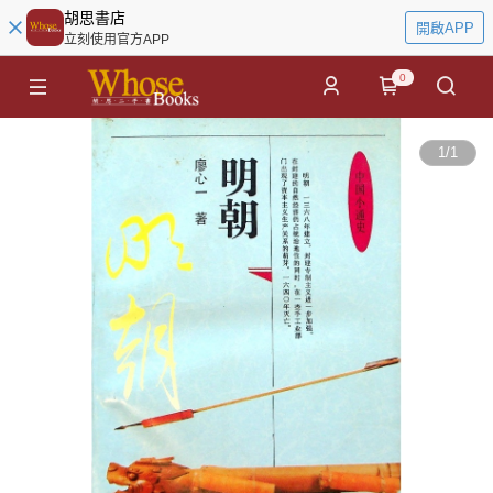
胡思書店
開啟APP
立刻使用官方APP
0
1
/
1