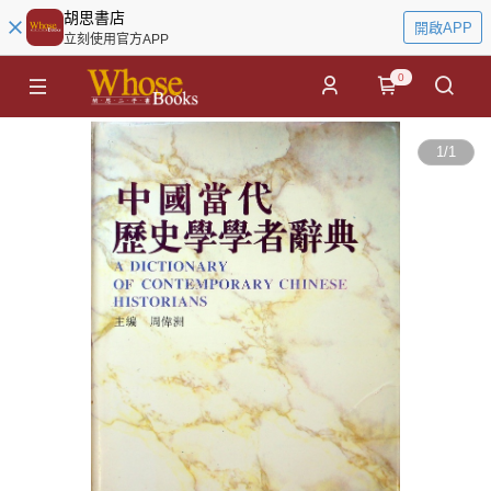
胡思書店
開啟APP
立刻使用官方APP
0
1
/
1