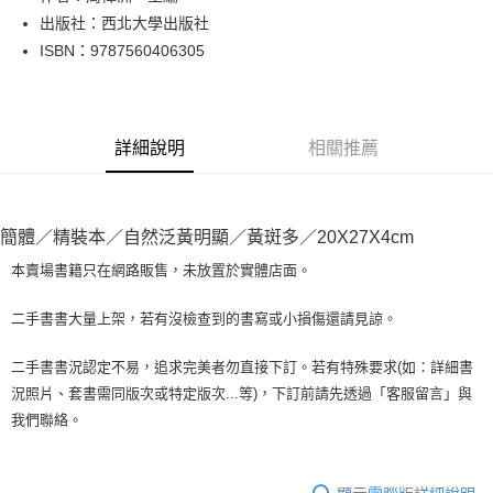
出版社：西北大學出版社
街口支付
ISBN：9787560406305
悠遊付
Google Pay
詳細說明
相關推薦
全盈+PAY
大哥付你分期
相關說明
簡體／精裝本／自然泛黃明顯／黃斑多／20X27X4cm
【大哥付你分期使用說明】
AFTEE先享後付
1.本服務由台灣大哥大提供，台灣大哥大用戶可立即使用無須另外申請。
本賣場書籍只在網路販售，未放置於實體店面。
2.付款方式選擇「大哥付你分期」，訂單成立後會自動跳轉到大哥付的交易
相關說明
流程，驗證手機門號後，選擇欲分期的期數、繳款截止日，確認付款後即完
【關於「AFTEE先享後付」】
二手書書大量上架，若有沒檢查到的書寫或小損傷還請見諒。
成交易。
ATM付款
AFTEE先享後付是「在收到商品之後才付款」的支付方式。 讓您購物簡單
3.實際核准額度、可分期數及費用金額請依後續交易確認頁面所載為準。
便利好安心！
4.訂單成立30分鐘內，如未前往確認交易或遇審核未通過，訂單將自動取
二手書書況認定不易，追求完美者勿直接下訂。若有特殊要求(如：詳細書
１．簡單：不需註冊會員、不需綁卡、不需儲值。
運送方式
消。如遇「轉專審核」未通過狀況，表示未達大哥付你分期系統評分，恕無
況照片、套書需同版次或特定版次...等)，下訂前請先透過「客服留言」與
２．便利：只要手機號碼，簡訊認證，即可結帳。
法說明評估內容。
３．安心：先確認商品／服務後，再付款。
我們聯絡。
全家取貨付款【書籍"本數"8本以上，建議使用中華郵政宅配包
【繳款方式說明】
1.分期款項不併入電信帳單，「大哥付你分期」於每月結算日後寄送繳費提
裹】
【「AFTEE先享後付」結帳流程】
醒簡訊。
１．於結帳方式選擇「AFTEE先享後付」後，將跳轉至「AFTEE先享後付」
每筆NT$65，滿NT$499(含以上)免運費
2.透過簡訊連結打開帳單後，可選擇「超商條碼／台灣大直營門市／銀行轉
結帳頁面，進行簡訊認證並確認金額後，即可完成結帳。