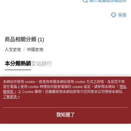
顯示電腦版詳細說明
帳／街口支付／iPASS MONEY」等通路繳費。
２．訂單成立數日內，您將收到繳費通知簡訊。
付款後全家取貨
３．收到繳費通知簡訊後14天內，點擊此簡訊中的連結，可透過四大超商／
【注意事項】
每筆NT$65，滿NT$499(含以上)免運費
客服
ATM／網路銀行／等多元方式進行付款，方視為交易完成。
1.本服務係由「台灣大哥大股份有限公司」（以下簡稱本公司）所提供，讓
※ 請注意：結帳手續完成當下不需立刻繳費，但若您需要取消訂單，請聯絡
用戶於交易時，得透過本服務購買商品或服務，並由商店將買賣／分期付款
7-11取貨付款【書籍"本數"8本以上，建議使用中華郵政宅配
購買商品的店家。未經商家同意取消之訂單仍視為有效，需透過AFTEE先享
買賣價金債權讓與本公司後，依約使用本公司帳單繳交帳款。
後付繳納相關費用。
包裹】
2.基於同意付款使用「大哥付你分期」之契約關係目的，商店將以您的個人
※ 交易是否成功請以「AFTEE先享後付 」之結帳頁面顯示為準，若有關於
商品相關分類 (1)
資料（包含姓名、電話或地址）提供予台灣大哥大進項蒐集、處理及利用，
每筆NT$65，滿NT$688(含以上)免運費
是否繳費成功／繳費後需取消欲退款等相關疑問，請聯繫「AFTEE先享後付
由本公司與您本人進行分期帳單所需資料之確認、核對及更正。
客戶支援中心」
https://netprotections.freshdesk.com/support/home
人文史地
中國史地
3.完整用戶服務條款，請詳閱以下連結：
https://oppay.tw/userRule
付款後7-11取貨
【注意事項】
每筆NT$65，滿NT$688(含以上)免運費
本分類熱銷
全站排行
１．透過由恩沛科技股份有限公司提供之「AFTEE先享後付」服務完成之交
易，需依本服務之必要範圍內提供個人資料，並將交易相關給付款項請求債
中華郵政包裹
權轉讓予恩沛科技股份有限公司。
每筆NT$65，滿NT$688(含以上)免運費
２．關於個人資料處理事宜，請瀏覽以下網址：
本網站中使用 cookie，欲查詢有關本網站使用 cookie 方式之詳情，及若您不希
https://aftee.tw/terms/#terms3
熱門標籤
望在電腦上使用 cookie 時應如何變更電腦的 cookie 設定，請參閱本網站「
隱私
中華郵政包裹(離島)
３．未成年的使用者請事先徵得法定代理人或監護人之同意方可使用
權條款
」之 Cookie 聲明。您繼續使用本網站即表示您同意本公司得按本網站使
「AFTEE先享後付」，若未經同意申辦者引起之損失，本公司不負相關責
每筆NT$65，滿NT$688(含以上)免運費
用條款之 Cookie 聲明使用 cookie。
了解更多 >
任。
４．使用「AFTEE先享後付」時，將依據個別帳號之用戶狀況，依本公司即
士林門市自取(書送達簡訊通知)
時審查核予不同之上限額度；若仍有額度不足之情形，本公司將視審查結果
我知道了
免運費
請求用戶進行身份認證。
５．嚴禁一人註冊多個帳號或使用他人資訊註冊。若發現惡意使用之情形，
中華郵政【國際航空包裹】*收件人請填寫本名
恩沛科技股份有限公司將有權停止該用戶之使用額度並採取法律行動。
查看運費