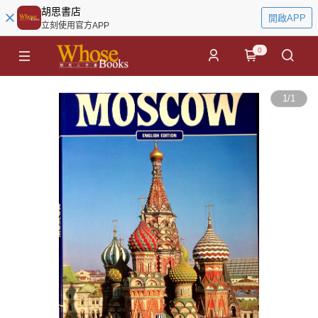
胡思書店
開啟APP
立刻使用官方APP
0
1
/
1