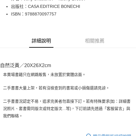
出版社：CASA EDITRICE BONECHI
街口支付
ISBN：9788870097757
悠遊付
Google Pay
詳細說明
相關推薦
全盈+PAY
大哥付你分期
相關說明
自然泛黃／20X26X2cm
【大哥付你分期使用說明】
AFTEE先享後付
1.本服務由台灣大哥大提供，台灣大哥大用戶可立即使用無須另外申請。
本賣場書籍只在網路販售，未放置於實體店面。
2.付款方式選擇「大哥付你分期」，訂單成立後會自動跳轉到大哥付的交易
相關說明
流程，驗證手機門號後，選擇欲分期的期數、繳款截止日，確認付款後即完
【關於「AFTEE先享後付」】
二手書書大量上架，若有沒檢查到的書寫或小損傷還請見諒。
成交易。
ATM付款
AFTEE先享後付是「在收到商品之後才付款」的支付方式。 讓您購物簡單
3.實際核准額度、可分期數及費用金額請依後續交易確認頁面所載為準。
便利好安心！
4.訂單成立30分鐘內，如未前往確認交易或遇審核未通過，訂單將自動取
二手書書況認定不易，追求完美者勿直接下訂。若有特殊要求(如：詳細書
１．簡單：不需註冊會員、不需綁卡、不需儲值。
運送方式
消。如遇「轉專審核」未通過狀況，表示未達大哥付你分期系統評分，恕無
況照片、套書需同版次或特定版次...等)，下訂前請先透過「客服留言」與
２．便利：只要手機號碼，簡訊認證，即可結帳。
法說明評估內容。
３．安心：先確認商品／服務後，再付款。
我們聯絡。
全家取貨付款【書籍"本數"8本以上，建議使用中華郵政宅配包
【繳款方式說明】
1.分期款項不併入電信帳單，「大哥付你分期」於每月結算日後寄送繳費提
裹】
【「AFTEE先享後付」結帳流程】
醒簡訊。
１．於結帳方式選擇「AFTEE先享後付」後，將跳轉至「AFTEE先享後付」
每筆NT$65，滿NT$499(含以上)免運費
2.透過簡訊連結打開帳單後，可選擇「超商條碼／台灣大直營門市／銀行轉
結帳頁面，進行簡訊認證並確認金額後，即可完成結帳。