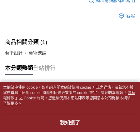
顯示電腦版詳細說明
帳／街口支付／iPASS MONEY」等通路繳費。
２．訂單成立數日內，您將收到繳費通知簡訊。
付款後全家取貨
３．收到繳費通知簡訊後14天內，點擊此簡訊中的連結，可透過四大超商／
【注意事項】
每筆NT$65，滿NT$499(含以上)免運費
客服
ATM／網路銀行／等多元方式進行付款，方視為交易完成。
1.本服務係由「台灣大哥大股份有限公司」（以下簡稱本公司）所提供，讓
※ 請注意：結帳手續完成當下不需立刻繳費，但若您需要取消訂單，請聯絡
用戶於交易時，得透過本服務購買商品或服務，並由商店將買賣／分期付款
7-11取貨付款【書籍"本數"8本以上，建議使用中華郵政宅配
購買商品的店家。未經商家同意取消之訂單仍視為有效，需透過AFTEE先享
買賣價金債權讓與本公司後，依約使用本公司帳單繳交帳款。
後付繳納相關費用。
包裹】
2.基於同意付款使用「大哥付你分期」之契約關係目的，商店將以您的個人
※ 交易是否成功請以「AFTEE先享後付 」之結帳頁面顯示為準，若有關於
商品相關分類 (1)
資料（包含姓名、電話或地址）提供予台灣大哥大進項蒐集、處理及利用，
每筆NT$65，滿NT$688(含以上)免運費
是否繳費成功／繳費後需取消欲退款等相關疑問，請聯繫「AFTEE先享後付
由本公司與您本人進行分期帳單所需資料之確認、核對及更正。
客戶支援中心」
https://netprotections.freshdesk.com/support/home
藝術設計
藝術總論
3.完整用戶服務條款，請詳閱以下連結：
https://oppay.tw/userRule
付款後7-11取貨
【注意事項】
每筆NT$65，滿NT$688(含以上)免運費
本分類熱銷
全站排行
１．透過由恩沛科技股份有限公司提供之「AFTEE先享後付」服務完成之交
易，需依本服務之必要範圍內提供個人資料，並將交易相關給付款項請求債
中華郵政包裹
權轉讓予恩沛科技股份有限公司。
每筆NT$65，滿NT$688(含以上)免運費
２．關於個人資料處理事宜，請瀏覽以下網址：
本網站中使用 cookie，欲查詢有關本網站使用 cookie 方式之詳情，及若您不希
https://aftee.tw/terms/#terms3
熱門標籤
望在電腦上使用 cookie 時應如何變更電腦的 cookie 設定，請參閱本網站「
隱私
中華郵政包裹(離島)
３．未成年的使用者請事先徵得法定代理人或監護人之同意方可使用
權條款
」之 Cookie 聲明。您繼續使用本網站即表示您同意本公司得按本網站使
「AFTEE先享後付」，若未經同意申辦者引起之損失，本公司不負相關責
每筆NT$65，滿NT$688(含以上)免運費
用條款之 Cookie 聲明使用 cookie。
了解更多 >
任。
４．使用「AFTEE先享後付」時，將依據個別帳號之用戶狀況，依本公司即
士林門市自取(書送達簡訊通知)
時審查核予不同之上限額度；若仍有額度不足之情形，本公司將視審查結果
我知道了
免運費
請求用戶進行身份認證。
５．嚴禁一人註冊多個帳號或使用他人資訊註冊。若發現惡意使用之情形，
中華郵政【國際航空包裹】*收件人請填寫本名
恩沛科技股份有限公司將有權停止該用戶之使用額度並採取法律行動。
查看運費