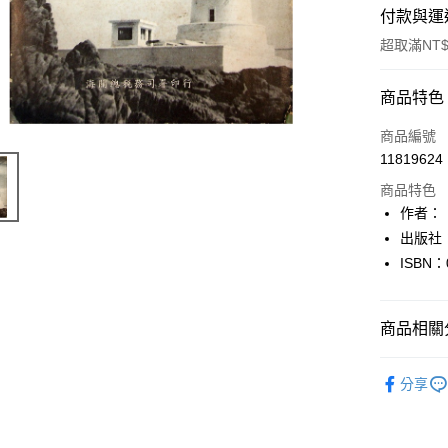
付款與運
超取滿NT$
付款方式
商品特色
信用卡一
商品編號
11819624
超商取貨
商品特色
LINE Pay
作者：
出版社
Apple Pay
ISBN：
街口支付
悠遊付
商品相關分
Google Pa
人文史地
分享
全盈+PAY
大哥付你