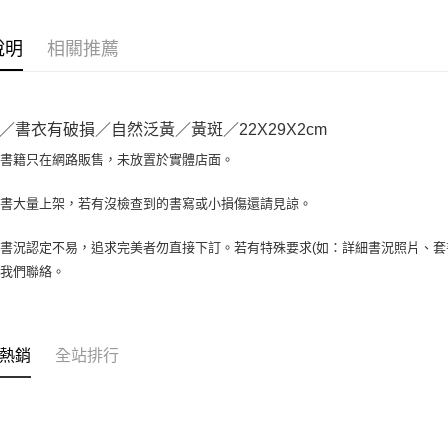
相關說明
【大哥付
AFTEE先
1.本服務
說明
相關推薦
2.付款方
相關說明
流程，驗
【關於「A
ATM付款
完成交易
AFTEE
3.實際核
便利好安
／書衣有破損／自然泛黃／黃斑／22X29X2cm
4.訂單成
１．簡單
消。如遇
２．便利
場書籍只在網路販售，未放置於實體店面。
運送方式
無法說明
３．安心
【繳款方
全家取貨付
書書大量上架，若有沒檢查到的書寫或小損傷還請見諒。
1.分期款
【「AFT
醒簡訊。
包裹】
１．於結帳
2.透過簡
付」結帳
書況認定不易，追求完美者勿直接下訂。若有特殊要求(如：詳細書況照片、套書
每筆NT$6
帳／街口支
２．訂單
與我們聯絡。
３．收到繳
付款後全
【注意事
／ATM／
1.本服務
每筆NT$6
※ 請注意
用戶於交
絡購買商品
款買賣價
7-11取
先享後付
熱銷
全站排行
2.基於同
※ 交易是
包裹】
資料（包
是否繳費成
用，由本
每筆NT$6
付客戶支
3.完整用
付款後7-1
【注意事