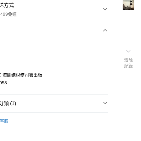
送方式
499免運
次付款
付款
清除
紀錄
：海關總稅務司署出版
058
類 (1)
y
台灣史地
客服
分期