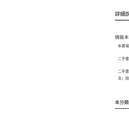
詳細
精裝本
本賣
二手
二手書
言」
本分類