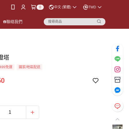
0
中文 (繁體)
TWD
☎️聯絡我們
燈塔
499免運
國家/地區配送
50