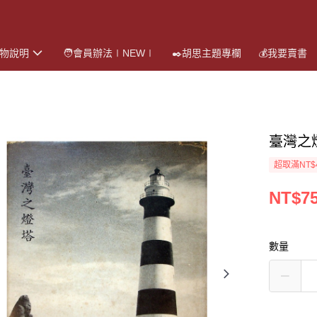
購物說明
🧑會員辦法∣NEW∣
✒️胡思主題專欄
💰我要賣書
臺灣之
超取滿NT$
NT$7
數量