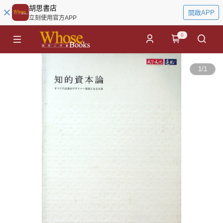
胡思書店
開啟APP
立刻使用官方APP
0
1
/
1