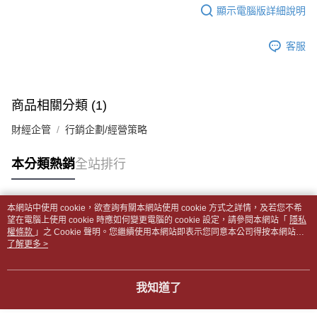
每筆NT$65，滿NT$499(含以上)免運費
2.透過簡訊連結打開帳單後，可選擇「超商條碼／台灣大直營門市／銀行轉
結帳頁面，進行簡訊認證並確認金額後，即可完成結帳。
顯示電腦版詳細說明
帳／街口支付／iPASS MONEY」等通路繳費。
２．訂單成立數日內，您將收到繳費通知簡訊。
付款後全家取貨
３．收到繳費通知簡訊後14天內，點擊此簡訊中的連結，可透過四大超商／
【注意事項】
每筆NT$65，滿NT$499(含以上)免運費
客服
ATM／網路銀行／等多元方式進行付款，方視為交易完成。
1.本服務係由「台灣大哥大股份有限公司」（以下簡稱本公司）所提供，讓
※ 請注意：結帳手續完成當下不需立刻繳費，但若您需要取消訂單，請聯絡
用戶於交易時，得透過本服務購買商品或服務，並由商店將買賣／分期付款
7-11取貨付款【書籍"本數"8本以上，建議使用中華郵政宅配
購買商品的店家。未經商家同意取消之訂單仍視為有效，需透過AFTEE先享
買賣價金債權讓與本公司後，依約使用本公司帳單繳交帳款。
後付繳納相關費用。
包裹】
2.基於同意付款使用「大哥付你分期」之契約關係目的，商店將以您的個人
※ 交易是否成功請以「AFTEE先享後付 」之結帳頁面顯示為準，若有關於
商品相關分類 (1)
資料（包含姓名、電話或地址）提供予台灣大哥大進項蒐集、處理及利用，
每筆NT$65，滿NT$688(含以上)免運費
是否繳費成功／繳費後需取消欲退款等相關疑問，請聯繫「AFTEE先享後付
由本公司與您本人進行分期帳單所需資料之確認、核對及更正。
客戶支援中心」
https://netprotections.freshdesk.com/support/home
財經企管
行銷企劃/經營策略
3.完整用戶服務條款，請詳閱以下連結：
https://oppay.tw/userRule
付款後7-11取貨
【注意事項】
每筆NT$65，滿NT$688(含以上)免運費
本分類熱銷
全站排行
１．透過由恩沛科技股份有限公司提供之「AFTEE先享後付」服務完成之交
易，需依本服務之必要範圍內提供個人資料，並將交易相關給付款項請求債
中華郵政包裹
權轉讓予恩沛科技股份有限公司。
每筆NT$65，滿NT$688(含以上)免運費
２．關於個人資料處理事宜，請瀏覽以下網址：
本網站中使用 cookie，欲查詢有關本網站使用 cookie 方式之詳情，及若您不希
https://aftee.tw/terms/#terms3
熱門標籤
望在電腦上使用 cookie 時應如何變更電腦的 cookie 設定，請參閱本網站「
隱私
中華郵政包裹(離島)
３．未成年的使用者請事先徵得法定代理人或監護人之同意方可使用
權條款
」之 Cookie 聲明。您繼續使用本網站即表示您同意本公司得按本網站使
「AFTEE先享後付」，若未經同意申辦者引起之損失，本公司不負相關責
每筆NT$65，滿NT$688(含以上)免運費
用條款之 Cookie 聲明使用 cookie。
了解更多 >
任。
４．使用「AFTEE先享後付」時，將依據個別帳號之用戶狀況，依本公司即
士林門市自取(書送達簡訊通知)
時審查核予不同之上限額度；若仍有額度不足之情形，本公司將視審查結果
我知道了
免運費
請求用戶進行身份認證。
５．嚴禁一人註冊多個帳號或使用他人資訊註冊。若發現惡意使用之情形，
中華郵政【國際航空包裹】*收件人請填寫本名
恩沛科技股份有限公司將有權停止該用戶之使用額度並採取法律行動。
查看運費