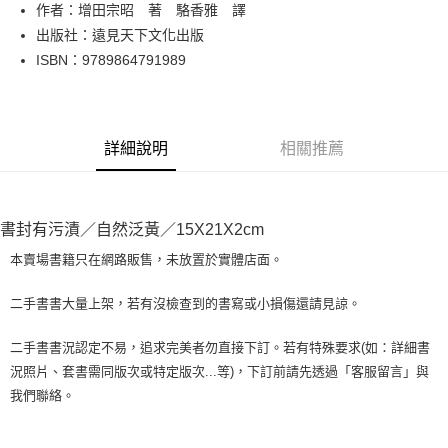
Apple Pay
作者：增田宗昭 著 駱香雅 譯
出版社：遠見天下文化出版
街口支付
ISBN：9789864791989
悠遊付
Google Pay
詳細說明
相關推薦
全盈+PAY
大哥付你分期
相關說明
書封有污漬／自然泛黃／15X21X2cm
【大哥付你分期使用說明】
AFTEE先享後付
1.本服務由台灣大哥大提供，台灣大哥大用戶可立即使用無須另外申請。
本賣場書籍只在網路販售，未放置於實體店面。
2.付款方式選擇「大哥付你分期」，訂單成立後會自動跳轉到大哥付的交易
相關說明
流程，驗證手機門號後，選擇欲分期的期數、繳款截止日，確認付款後即完
【關於「AFTEE先享後付」】
二手書書大量上架，若有沒檢查到的書寫或小損傷還請見諒。
成交易。
ATM付款
AFTEE先享後付是「在收到商品之後才付款」的支付方式。 讓您購物簡單
3.實際核准額度、可分期數及費用金額請依後續交易確認頁面所載為準。
便利好安心！
4.訂單成立30分鐘內，如未前往確認交易或遇審核未通過，訂單將自動取
二手書書況認定不易，追求完美者勿直接下訂。若有特殊要求(如：詳細書
１．簡單：不需註冊會員、不需綁卡、不需儲值。
運送方式
消。如遇「轉專審核」未通過狀況，表示未達大哥付你分期系統評分，恕無
況照片、套書需同版次或特定版次...等)，下訂前請先透過「客服留言」與
２．便利：只要手機號碼，簡訊認證，即可結帳。
法說明評估內容。
３．安心：先確認商品／服務後，再付款。
我們聯絡。
全家取貨付款【書籍"本數"8本以上，建議使用中華郵政宅配包
【繳款方式說明】
1.分期款項不併入電信帳單，「大哥付你分期」於每月結算日後寄送繳費提
裹】
【「AFTEE先享後付」結帳流程】
醒簡訊。
１．於結帳方式選擇「AFTEE先享後付」後，將跳轉至「AFTEE先享後付」