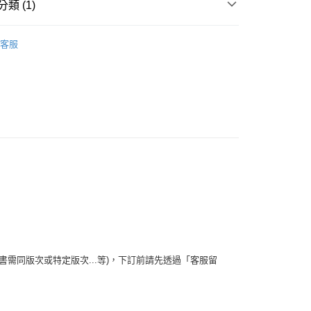
類 (1)
y
人物傳記
客服
分期
你分期使用說明】
享後付
由台灣大哥大提供，台灣大哥大用戶可立即使用無須另外申請。
式選擇「大哥付你分期」，訂單成立後會自動跳轉到大哥付的交易
證手機門號後，選擇欲分期的期數、繳款截止日，確認付款後即
FTEE先享後付」】
。
先享後付是「在收到商品之後才付款」的支付方式。 讓您購物簡單
准額度、可分期數及費用金額請依後續交易確認頁面所載為準。
心！
立30分鐘內，如未前往確認交易或遇審核未通過，訂單將自動取
：不需註冊會員、不需綁卡、不需儲值。
「轉專審核」未通過狀況，表示未達大哥付你分期系統評分，恕
：只要手機號碼，簡訊認證，即可結帳。
評估內容。
：先確認商品／服務後，再付款。
式說明】
款【書籍"本數"8本以上，建議使用中華郵政宅配
項不併入電信帳單，「大哥付你分期」於每月結算日後寄送繳費提
EE先享後付」結帳流程】
方式選擇「AFTEE先享後付」後，將跳轉至「AFTEE先享後
訊連結打開帳單後，可選擇「超商條碼／台灣大直營門市／銀行轉
頁面，進行簡訊認證並確認金額後，即可完成結帳。
5，滿NT$499(含以上)免運費
付／iPASS MONEY」等通路繳費。
成立數日內，您將收到繳費通知簡訊。
需同版次或特定版次...等)，下訂前請先透過「客服留
費通知簡訊後14天內，點擊此簡訊中的連結，可透過四大超商
家取貨
項】
網路銀行／等多元方式進行付款，方視為交易完成。
係由「台灣大哥大股份有限公司」（以下簡稱本公司）所提供，讓
5，滿NT$499(含以上)免運費
：結帳手續完成當下不需立刻繳費，但若您需要取消訂單，請聯
易時，得透過本服務購買商品或服務，並由商店將買賣／分期付
的店家。未經商家同意取消之訂單仍視為有效，需透過AFTEE