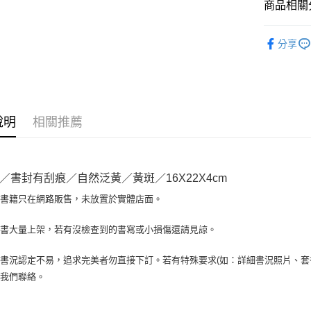
商品相關分
Google Pa
全盈+PAY
人文史地
分享
大哥付你
相關說明
【大哥付
AFTEE先
1.本服務
2.付款方
相關說明
說明
相關推薦
流程，驗
【關於「A
ATM付款
完成交易
AFTEE
3.實際核
便利好安
4.訂單成
１．簡單
消。如遇
／書封有刮痕／自然泛黃／黃斑／16X22X4cm
２．便利
運送方式
無法說明
３．安心
場書籍只在網路販售，未放置於實體店面。
【繳款方
全家取貨付
1.分期款
【「AFT
醒簡訊。
包裹】
１．於結帳
書書大量上架，若有沒檢查到的書寫或小損傷還請見諒。
2.透過簡
付」結帳
每筆NT$6
帳／街口支
２．訂單
書況認定不易，追求完美者勿直接下訂。若有特殊要求(如：詳細書況照片、套書
３．收到繳
付款後全
【注意事
與我們聯絡。
／ATM／
1.本服務
每筆NT$6
※ 請注意
用戶於交
絡購買商品