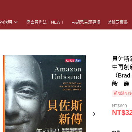
購物說明
🧑會員辦法∣NEW∣
✒️胡思主題專欄
💰我要賣書
貝佐斯
中再創
（Bra
毅 譯
超取滿NT$
NT$600
NT$3