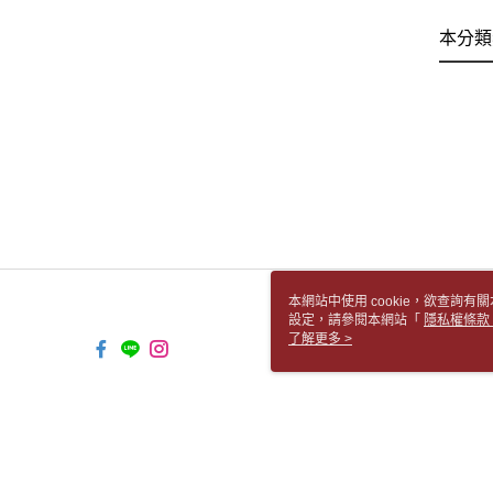
本分類
本網站中使用 cookie，欲查詢有關
設定，請參閱本網站「
隱私權條款
使用 cookie。
了解更多 >