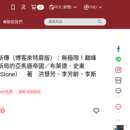
0
中文 (繁體)
TWD
☎️聯絡我們
新傳（博客來特扉版）：無極限！巔峰
新局的亞馬遜帝國／布萊德．史東
d Stone） 著 洪慧芳、李芳齡、李斯
499免運
國家/地區配送
20