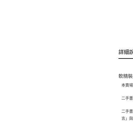
詳細
軟精裝
本賣
二手
二手書
言」