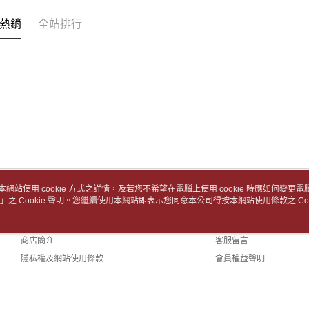
款買賣價
7-11取
先享後付
2.基於同
※ 交易是
包裹】
熱銷
全站排行
資料（包
是否繳費成
用，由本
每筆NT$6
付客戶支
3.完整用
付款後7-1
【注意事
１．透過由
每筆NT$6
交易，需
求債權轉
中華郵政
２．關於
每筆NT$6
https://aft
３．未成
中華郵政包
「AFTE
任。
每筆NT$6
４．使用「
本網站使用 cookie 方式之詳情，及若您不希望在電腦上使用 cookie 時應如何變更電腦的
即時審查
士林門市自
」之 Cookie 聲明。您繼續使用本網站即表示您同意本公司得按本網站使用條款之 Coo
關於我們
客服資訊
結果請求
５．嚴禁
免運費
品牌故事
購物說明
形，恩沛
動。
商店簡介
客服留言
中華郵政
隱私權及網站使用條款
會員權益聲明
中華郵政
聯絡我們
中華郵政