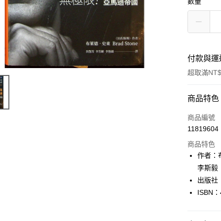
數量
付款與運
超取滿NT$
付款方式
商品特色
信用卡一
商品編號
11819604
超商取貨
商品特色
LINE Pay
作者：布
李斯毅
Apple Pay
出版社
街口支付
ISBN：
悠遊付