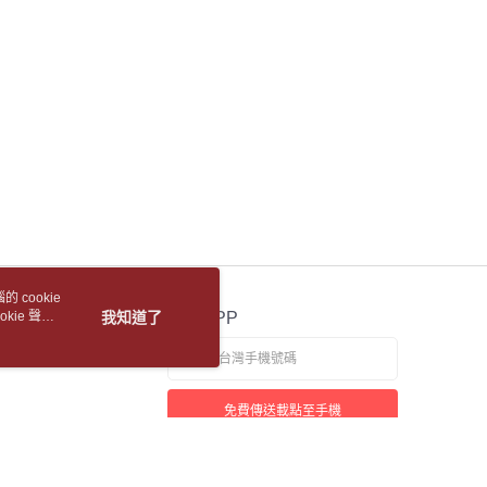
金債權讓與本公司後，依約使用本公司帳單繳交帳款。
貨付款【書籍"本數"8本以上，建議使用中華郵政宅配
繳納相關費用。
意付款使用「大哥付你分期」之契約關係目的，商店將以您的個人
否成功請以「AFTEE先享後付 」之結帳頁面顯示為準，若有關於
含姓名、電話或地址）提供予台灣大哥大進項蒐集、處理及利
功／繳費後需取消欲退款等相關疑問，請聯繫「AFTEE先享後
公司與您本人進行分期帳單所需資料之確認、核對及更正。
5，滿NT$688(含以上)免運費
援中心」
https://netprotections.freshdesk.com/support/home
戶服務條款，請詳閱以下連結：
https://oppay.tw/userRule
1取貨
項】
恩沛科技股份有限公司提供之「AFTEE先享後付」服務完成之
5，滿NT$688(含以上)免運費
依本服務之必要範圍內提供個人資料，並將交易相關給付款項請
讓予恩沛科技股份有限公司。
包裹
個人資料處理事宜，請瀏覽以下網址：
5，滿NT$688(含以上)免運費
ee.tw/terms/#terms3
年的使用者請事先徵得法定代理人或監護人之同意方可使用
裹(離島)
E先享後付」，若未經同意申辦者引起之損失，本公司不負相關責
5，滿NT$688(含以上)免運費
AFTEE先享後付」時，將依據個別帳號之用戶狀況，依本公司
 cookie
核予不同之上限額度；若仍有額度不足之情形，本公司將視審查
取(書送達簡訊通知)
kie 聲明
我知道了
官方APP
用戶進行身份認證。
一人註冊多個帳號或使用他人資訊註冊。若發現惡意使用之情
科技股份有限公司將有權停止該用戶之使用額度並採取法律行
【國際航空包裹】*收件人請填寫本名
查看運費
免費傳送載點至手機
【國際水陸包裹】*收件人請填寫本名
查看運費
【馬來西亞水陸包裹】*收件人請填寫本名
查看運費