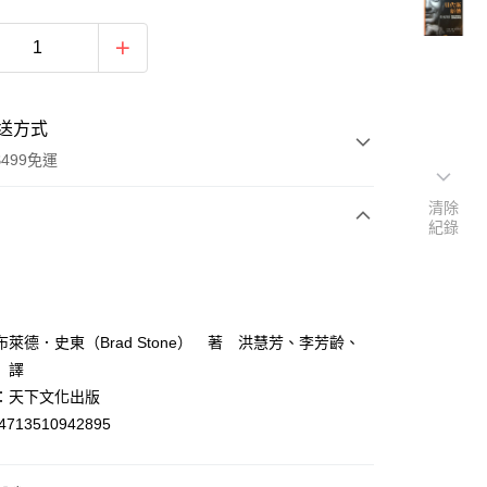
送方式
499免運
清除
紀錄
次付款
付款
萊德．史東（Brad Stone） 著 洪慧芳、李芳齡、
 譯
：天下文化出版
4713510942895