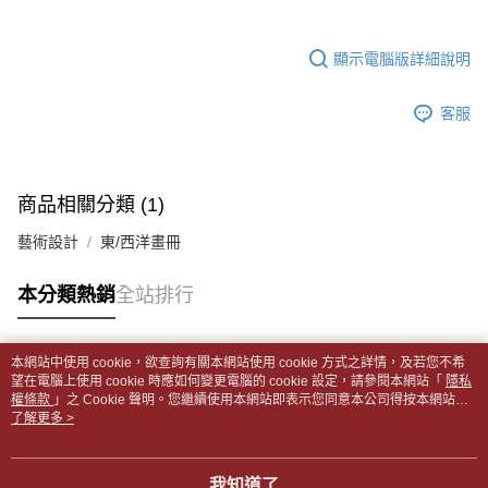
帳／街口支付／iPASS MONEY」等通路繳費。
２．訂單成立數日內，您將收到繳費通知簡訊。
付款後全家取貨
３．收到繳費通知簡訊後14天內，點擊此簡訊中的連結，可透過四大超商／
【注意事項】
每筆NT$65，滿NT$499(含以上)免運費
顯示電腦版詳細說明
ATM／網路銀行／等多元方式進行付款，方視為交易完成。
1.本服務係由「台灣大哥大股份有限公司」（以下簡稱本公司）所提供，讓
※ 請注意：結帳手續完成當下不需立刻繳費，但若您需要取消訂單，請聯絡
用戶於交易時，得透過本服務購買商品或服務，並由商店將買賣／分期付款
7-11取貨付款【書籍"本數"8本以上，建議使用中華郵政宅配
購買商品的店家。未經商家同意取消之訂單仍視為有效，需透過AFTEE先享
買賣價金債權讓與本公司後，依約使用本公司帳單繳交帳款。
客服
後付繳納相關費用。
包裹】
2.基於同意付款使用「大哥付你分期」之契約關係目的，商店將以您的個人
※ 交易是否成功請以「AFTEE先享後付 」之結帳頁面顯示為準，若有關於
資料（包含姓名、電話或地址）提供予台灣大哥大進項蒐集、處理及利用，
每筆NT$65，滿NT$688(含以上)免運費
是否繳費成功／繳費後需取消欲退款等相關疑問，請聯繫「AFTEE先享後付
由本公司與您本人進行分期帳單所需資料之確認、核對及更正。
客戶支援中心」
https://netprotections.freshdesk.com/support/home
3.完整用戶服務條款，請詳閱以下連結：
https://oppay.tw/userRule
付款後7-11取貨
商品相關分類 (1)
【注意事項】
每筆NT$65，滿NT$688(含以上)免運費
１．透過由恩沛科技股份有限公司提供之「AFTEE先享後付」服務完成之交
藝術設計
東/西洋畫冊
易，需依本服務之必要範圍內提供個人資料，並將交易相關給付款項請求債
中華郵政包裹
權轉讓予恩沛科技股份有限公司。
每筆NT$65，滿NT$688(含以上)免運費
本分類熱銷
全站排行
２．關於個人資料處理事宜，請瀏覽以下網址：
https://aftee.tw/terms/#terms3
中華郵政包裹(離島)
３．未成年的使用者請事先徵得法定代理人或監護人之同意方可使用
「AFTEE先享後付」，若未經同意申辦者引起之損失，本公司不負相關責
每筆NT$65，滿NT$688(含以上)免運費
本網站中使用 cookie，欲查詢有關本網站使用 cookie 方式之詳情，及若您不希
任。
熱門標籤
望在電腦上使用 cookie 時應如何變更電腦的 cookie 設定，請參閱本網站「
隱私
４．使用「AFTEE先享後付」時，將依據個別帳號之用戶狀況，依本公司即
權條款
士林門市自取(書送達簡訊通知)
」之 Cookie 聲明。您繼續使用本網站即表示您同意本公司得按本網站使
時審查核予不同之上限額度；若仍有額度不足之情形，本公司將視審查結果
用條款之 Cookie 聲明使用 cookie。
了解更多 >
免運費
請求用戶進行身份認證。
５．嚴禁一人註冊多個帳號或使用他人資訊註冊。若發現惡意使用之情形，
中華郵政【國際航空包裹】*收件人請填寫本名
恩沛科技股份有限公司將有權停止該用戶之使用額度並採取法律行動。
查看運費
我知道了