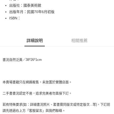
出版社：國泰美術館
街口支付
出版年月：民國70年6月初版
悠遊付
ISBN：
Google Pay
全盈+PAY
詳細說明
相關推薦
大哥付你分期
相關說明
【大哥付你分期使用說明】
書況自然泛黃／38*26*1cm
AFTEE先享後付
1.本服務由台灣大哥大提供，台灣大哥大用戶可立即使用無須另外申請。
2.付款方式選擇「大哥付你分期」，訂單成立後會自動跳轉到大哥付的交易
相關說明
流程，驗證手機門號後，選擇欲分期的期數、繳款截止日，確認付款後即完
【關於「AFTEE先享後付」】
成交易。
ATM付款
AFTEE先享後付是「在收到商品之後才付款」的支付方式。 讓您購物簡單
3.實際核准額度、可分期數及費用金額請依後續交易確認頁面所載為準。
便利好安心！
本賣場書籍只在網路販售，未放置於實體店面。
4.訂單成立30分鐘內，如未前往確認交易或遇審核未通過，訂單將自動取
１．簡單：不需註冊會員、不需綁卡、不需儲值。
運送方式
消。如遇「轉專審核」未通過狀況，表示未達大哥付你分期系統評分，恕無
２．便利：只要手機號碼，簡訊認證，即可結帳。
二手書書況認定不易，追求完美者勿直接下訂。
法說明評估內容。
３．安心：先確認商品／服務後，再付款。
全家取貨付款【書籍"本數"8本以上，建議使用中華郵政宅配包
【繳款方式說明】
1.分期款項不併入電信帳單，「大哥付你分期」於每月結算日後寄送繳費提
裹】
若有特殊要求(如：詳細書況照片、套書需同版次或特定版次...等)，下訂前
【「AFTEE先享後付」結帳流程】
醒簡訊。
１．於結帳方式選擇「AFTEE先享後付」後，將跳轉至「AFTEE先享後付」
每筆NT$65，滿NT$499(含以上)免運費
請先透過右上方「客服留言」與我們聯絡。
2.透過簡訊連結打開帳單後，可選擇「超商條碼／台灣大直營門市／銀行轉
結帳頁面，進行簡訊認證並確認金額後，即可完成結帳。