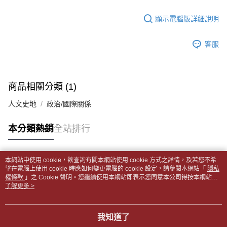
1.分期款項不併入電信帳單，「大哥付你分期」於每月結算日後寄送繳費提
裹】
【「AFTEE先享後付」結帳流程】
醒簡訊。
１．於結帳方式選擇「AFTEE先享後付」後，將跳轉至「AFTEE先享後付」
顯示電腦版詳細說明
每筆NT$65，滿NT$499(含以上)免運費
2.透過簡訊連結打開帳單後，可選擇「超商條碼／台灣大直營門市／銀行轉
結帳頁面，進行簡訊認證並確認金額後，即可完成結帳。
帳／街口支付／iPASS MONEY」等通路繳費。
２．訂單成立數日內，您將收到繳費通知簡訊。
付款後全家取貨
客服
３．收到繳費通知簡訊後14天內，點擊此簡訊中的連結，可透過四大超商／
【注意事項】
每筆NT$65，滿NT$499(含以上)免運費
ATM／網路銀行／等多元方式進行付款，方視為交易完成。
1.本服務係由「台灣大哥大股份有限公司」（以下簡稱本公司）所提供，讓
※ 請注意：結帳手續完成當下不需立刻繳費，但若您需要取消訂單，請聯絡
用戶於交易時，得透過本服務購買商品或服務，並由商店將買賣／分期付款
7-11取貨付款【書籍"本數"8本以上，建議使用中華郵政宅配
購買商品的店家。未經商家同意取消之訂單仍視為有效，需透過AFTEE先享
買賣價金債權讓與本公司後，依約使用本公司帳單繳交帳款。
後付繳納相關費用。
包裹】
商品相關分類 (1)
2.基於同意付款使用「大哥付你分期」之契約關係目的，商店將以您的個人
※ 交易是否成功請以「AFTEE先享後付 」之結帳頁面顯示為準，若有關於
資料（包含姓名、電話或地址）提供予台灣大哥大進項蒐集、處理及利用，
每筆NT$65，滿NT$688(含以上)免運費
是否繳費成功／繳費後需取消欲退款等相關疑問，請聯繫「AFTEE先享後付
人文史地
政治/國際關係
由本公司與您本人進行分期帳單所需資料之確認、核對及更正。
客戶支援中心」
https://netprotections.freshdesk.com/support/home
3.完整用戶服務條款，請詳閱以下連結：
https://oppay.tw/userRule
付款後7-11取貨
【注意事項】
本分類熱銷
全站排行
每筆NT$65，滿NT$688(含以上)免運費
１．透過由恩沛科技股份有限公司提供之「AFTEE先享後付」服務完成之交
易，需依本服務之必要範圍內提供個人資料，並將交易相關給付款項請求債
中華郵政包裹
權轉讓予恩沛科技股份有限公司。
本網站中使用 cookie，欲查詢有關本網站使用 cookie 方式之詳情，及若您不希
每筆NT$65，滿NT$688(含以上)免運費
２．關於個人資料處理事宜，請瀏覽以下網址：
熱門標籤
望在電腦上使用 cookie 時應如何變更電腦的 cookie 設定，請參閱本網站「
隱私
https://aftee.tw/terms/#terms3
權條款
」之 Cookie 聲明。您繼續使用本網站即表示您同意本公司得按本網站使
中華郵政包裹(離島)
３．未成年的使用者請事先徵得法定代理人或監護人之同意方可使用
用條款之 Cookie 聲明使用 cookie。
了解更多 >
「AFTEE先享後付」，若未經同意申辦者引起之損失，本公司不負相關責
每筆NT$65，滿NT$688(含以上)免運費
任。
４．使用「AFTEE先享後付」時，將依據個別帳號之用戶狀況，依本公司即
士林門市自取(書送達簡訊通知)
我知道了
時審查核予不同之上限額度；若仍有額度不足之情形，本公司將視審查結果
免運費
請求用戶進行身份認證。