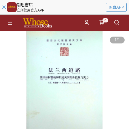
胡思書店
開啟APP
立刻使用官方APP
0
1
/
1