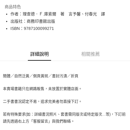
LINE Pay
商品特色
Apple Pay
作者：理查德．Ｆ.庫索爾 著 言予馨、付春光 譯
出版社：商務印書館出版
街口支付
ISBN：9787100099271
悠遊付
Google Pay
詳細說明
相關推薦
全盈+PAY
大哥付你分期
相關說明
簡體／自然泛黃／側頁黃斑／書封污漬／折頁
【大哥付你分期使用說明】
AFTEE先享後付
1.本服務由台灣大哥大提供，台灣大哥大用戶可立即使用無須另外申請。
本賣場書籍只在網路販售，未放置於實體店面。
2.付款方式選擇「大哥付你分期」，訂單成立後會自動跳轉到大哥付的交易
相關說明
流程，驗證手機門號後，選擇欲分期的期數、繳款截止日，確認付款後即完
【關於「AFTEE先享後付」】
成交易。
二手書書況認定不易，追求完美者勿直接下訂。
ATM付款
AFTEE先享後付是「在收到商品之後才付款」的支付方式。 讓您購物簡單
3.實際核准額度、可分期數及費用金額請依後續交易確認頁面所載為準。
便利好安心！
4.訂單成立30分鐘內，如未前往確認交易或遇審核未通過，訂單將自動取
１．簡單：不需註冊會員、不需綁卡、不需儲值。
若有特殊要求(如：詳細書況照片、套書需同版次或特定版次...等)，下訂前
運送方式
消。如遇「轉專審核」未通過狀況，表示未達大哥付你分期系統評分，恕無
２．便利：只要手機號碼，簡訊認證，即可結帳。
請先透過右上方「客服留言」與我們聯絡。
法說明評估內容。
３．安心：先確認商品／服務後，再付款。
全家取貨付款【書籍"本數"8本以上，建議使用中華郵政宅配包
【繳款方式說明】