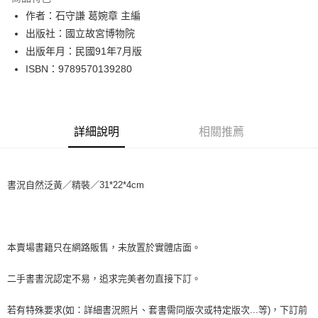
Apple Pay
作者：石守謙 葛婉章 主編
出版社：國立故宮博物院
街口支付
出版年月：民國91年7月版
悠遊付
ISBN：9789570139280
Google Pay
全盈+PAY
詳細說明
相關推薦
大哥付你分期
相關說明
【大哥付你分期使用說明】
書況自然泛黃／精裝／31*22*4cm
AFTEE先享後付
1.本服務由台灣大哥大提供，台灣大哥大用戶可立即使用無須另外申請。
2.付款方式選擇「大哥付你分期」，訂單成立後會自動跳轉到大哥付的交易
相關說明
流程，驗證手機門號後，選擇欲分期的期數、繳款截止日，確認付款後即完
【關於「AFTEE先享後付」】
成交易。
ATM付款
AFTEE先享後付是「在收到商品之後才付款」的支付方式。 讓您購物簡單
3.實際核准額度、可分期數及費用金額請依後續交易確認頁面所載為準。
便利好安心！
本賣場書籍只在網路販售，未放置於實體店面。
4.訂單成立30分鐘內，如未前往確認交易或遇審核未通過，訂單將自動取
１．簡單：不需註冊會員、不需綁卡、不需儲值。
運送方式
消。如遇「轉專審核」未通過狀況，表示未達大哥付你分期系統評分，恕無
２．便利：只要手機號碼，簡訊認證，即可結帳。
二手書書況認定不易，追求完美者勿直接下訂。
法說明評估內容。
３．安心：先確認商品／服務後，再付款。
全家取貨付款【書籍"本數"8本以上，建議使用中華郵政宅配包
【繳款方式說明】
1.分期款項不併入電信帳單，「大哥付你分期」於每月結算日後寄送繳費提
裹】
若有特殊要求(如：詳細書況照片、套書需同版次或特定版次...等)，下訂前
【「AFTEE先享後付」結帳流程】
醒簡訊。