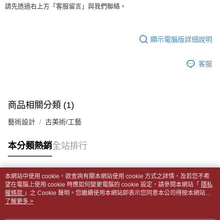
１．於結帳方式選擇「AFTEE先享後付」後，將跳轉至「AFTEE先享後付」
每筆NT$65，滿NT$499(含以上)免運費
請先透過右上方「客服留言」與我們聯絡。
2.透過簡訊連結打開帳單後，可選擇「超商條碼／台灣大直營門市／銀行轉
結帳頁面，進行簡訊認證並確認金額後，即可完成結帳。
帳／街口支付／iPASS MONEY」等通路繳費。
２．訂單成立數日內，您將收到繳費通知簡訊。
付款後全家取貨
３．收到繳費通知簡訊後14天內，點擊此簡訊中的連結，可透過四大超商／
【注意事項】
每筆NT$65，滿NT$499(含以上)免運費
顯示電腦版詳細說明
ATM／網路銀行／等多元方式進行付款，方視為交易完成。
1.本服務係由「台灣大哥大股份有限公司」（以下簡稱本公司）所提供，讓
※ 請注意：結帳手續完成當下不需立刻繳費，但若您需要取消訂單，請聯絡
用戶於交易時，得透過本服務購買商品或服務，並由商店將買賣／分期付款
7-11取貨付款【書籍"本數"8本以上，建議使用中華郵政宅配
購買商品的店家。未經商家同意取消之訂單仍視為有效，需透過AFTEE先享
買賣價金債權讓與本公司後，依約使用本公司帳單繳交帳款。
客服
後付繳納相關費用。
包裹】
2.基於同意付款使用「大哥付你分期」之契約關係目的，商店將以您的個人
※ 交易是否成功請以「AFTEE先享後付 」之結帳頁面顯示為準，若有關於
資料（包含姓名、電話或地址）提供予台灣大哥大進項蒐集、處理及利用，
每筆NT$65，滿NT$688(含以上)免運費
是否繳費成功／繳費後需取消欲退款等相關疑問，請聯繫「AFTEE先享後付
由本公司與您本人進行分期帳單所需資料之確認、核對及更正。
客戶支援中心」
https://netprotections.freshdesk.com/support/home
3.完整用戶服務條款，請詳閱以下連結：
https://oppay.tw/userRule
付款後7-11取貨
商品相關分類 (1)
【注意事項】
每筆NT$65，滿NT$688(含以上)免運費
１．透過由恩沛科技股份有限公司提供之「AFTEE先享後付」服務完成之交
藝術設計
古美術/工藝
易，需依本服務之必要範圍內提供個人資料，並將交易相關給付款項請求債
中華郵政包裹
權轉讓予恩沛科技股份有限公司。
每筆NT$65，滿NT$688(含以上)免運費
本分類熱銷
全站排行
２．關於個人資料處理事宜，請瀏覽以下網址：
https://aftee.tw/terms/#terms3
中華郵政包裹(離島)
３．未成年的使用者請事先徵得法定代理人或監護人之同意方可使用
「AFTEE先享後付」，若未經同意申辦者引起之損失，本公司不負相關責
每筆NT$65，滿NT$688(含以上)免運費
本網站中使用 cookie，欲查詢有關本網站使用 cookie 方式之詳情，及若您不希
任。
熱門標籤
望在電腦上使用 cookie 時應如何變更電腦的 cookie 設定，請參閱本網站「
隱私
４．使用「AFTEE先享後付」時，將依據個別帳號之用戶狀況，依本公司即
權條款
士林門市自取(書送達簡訊通知)
」之 Cookie 聲明。您繼續使用本網站即表示您同意本公司得按本網站使
時審查核予不同之上限額度；若仍有額度不足之情形，本公司將視審查結果
用條款之 Cookie 聲明使用 cookie。
了解更多 >
免運費
請求用戶進行身份認證。
５．嚴禁一人註冊多個帳號或使用他人資訊註冊。若發現惡意使用之情形，