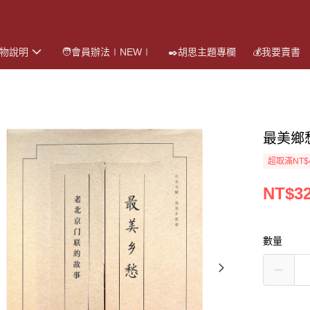
購物說明
🧑會員辦法∣NEW∣
✒️胡思主題專欄
💰我要賣書
最美鄉
超取滿NT$
NT$3
數量