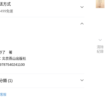
送方式
499免運
次付款
付款
清除
紀錄
舒了 著
：北京燕山出版社
9787540241100
類 (1)
y
中國史地
客服
分期