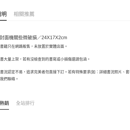
相關說明
【大哥付
AFTEE先
1.本服務
說明
相關推薦
2.付款方
相關說明
流程，驗
【關於「A
ATM付款
完成交易
AFTEE
3.實際核
便利好安
封面機關些微破損／24X17X2cm
4.訂單成
１．簡單
消。如遇
２．便利
場書籍只在網路販售，未放置於實體店面。
運送方式
無法說明
３．安心
【繳款方
全家取貨付
書書大量上架，若有沒檢查到的書寫或小損傷還請包涵。
1.分期款
【「AFT
醒簡訊。
包裹】
１．於結帳
2.透過簡
付」結帳
書況認定不易，追求完美者勿直接下訂。若有特殊要求(如：詳細書況照片、套書
每筆NT$6
帳／街口支
２．訂單
與我們聯絡。
３．收到繳
付款後全
【注意事
／ATM／
1.本服務
每筆NT$6
※ 請注意
用戶於交
絡購買商品
款買賣價
7-11取
先享後付
熱銷
全站排行
2.基於同
※ 交易是
包裹】
資料（包
是否繳費成
用，由本
每筆NT$6
付客戶支
3.完整用
付款後7-1
【注意事