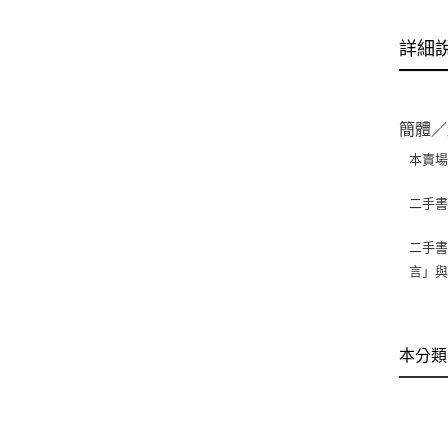
詳細
簡體／
本賣
二手
二手書
言」
本分類