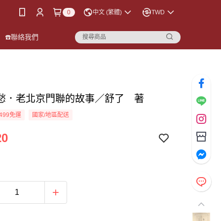
0
中文 (繁體)
TWD
☎️聯絡我們
愁．老北京門聯的故事／舒了 著
499免運
國家/地區配送
20