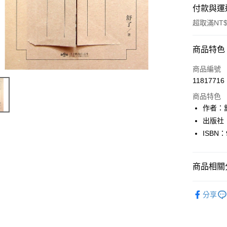
付款與運
超取滿NT$
付款方式
商品特色
信用卡一
商品編號
11817716
超商取貨
商品特色
LINE Pay
作者：
出版社
Apple Pay
ISBN：
街口支付
悠遊付
商品相關分
Google Pa
人文史地
分享
全盈+PAY
大哥付你