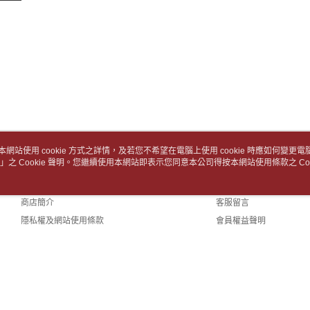
付款後7-1
【注意事
１．透過由
每筆NT$6
交易，需
求債權轉
中華郵政
２．關於
每筆NT$6
https://aft
３．未成
中華郵政包
「AFTE
任。
每筆NT$6
４．使用「
即時審查
士林門市自
結果請求
本網站使用 cookie 方式之詳情，及若您不希望在電腦上使用 cookie 時應如何變更電腦的
５．嚴禁
免運費
」之 Cookie 聲明。您繼續使用本網站即表示您同意本公司得按本網站使用條款之 Coo
關於我們
客服資訊
形，恩沛
動。
中華郵政
品牌故事
購物說明
商店簡介
客服留言
中華郵政
隱私權及網站使用條款
會員權益聲明
中華郵政
聯絡我們
(TW)