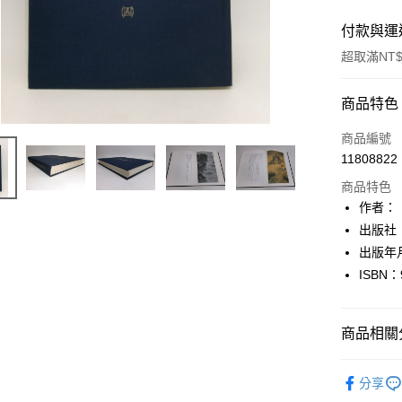
付款與運
超取滿NT$
付款方式
商品特色
信用卡一
商品編號
11808822
超商取貨
商品特色
LINE Pay
作者：
出版社
Apple Pay
出版年
街口支付
ISBN：
悠遊付
商品相關分
Google Pa
全盈+PAY
藝術設計
分享
大哥付你