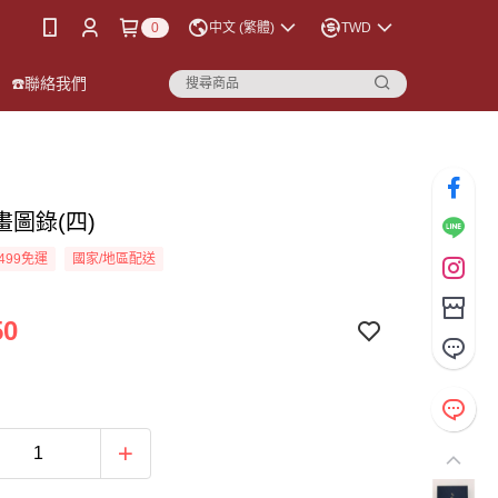
0
中文 (繁體)
TWD
☎️聯絡我們
畫圖錄(四)
499免運
國家/地區配送
50