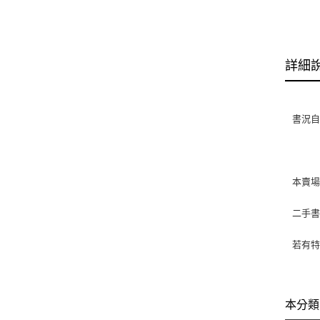
詳細
書況自
本賣
二手
若有特
本分類