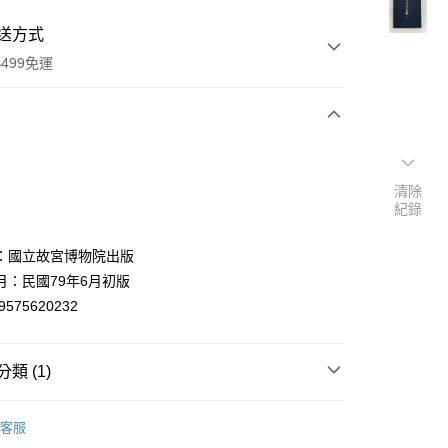
送方式
499免運
次付款
付款
清除
紀錄
：國立故宮博物院出版
月：民國79年6月初版
9575620232
類 (1)
y
書法篆刻
客服
分期