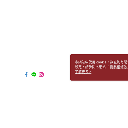
本網站中使用 cookie，欲查詢有關
設定，請參閱本網站「
隱私權條款
使用 cookie。
了解更多 >
TW-MWG1-61-117 Web2.0 Default 
© 2026 by 胡思書店