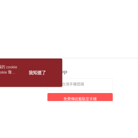
1取貨
項】
恩沛科技股份有限公司提供之「AFTEE先享後付」服務完成之
5，滿NT$688(含以上)免運費
依本服務之必要範圍內提供個人資料，並將交易相關給付款項請
讓予恩沛科技股份有限公司。
包裹
個人資料處理事宜，請瀏覽以下網址：
5，滿NT$688(含以上)免運費
ee.tw/terms/#terms3
年的使用者請事先徵得法定代理人或監護人之同意方可使用
裹(離島)
E先享後付」，若未經同意申辦者引起之損失，本公司不負相關責
5，滿NT$688(含以上)免運費
AFTEE先享後付」時，將依據個別帳號之用戶狀況，依本公司
核予不同之上限額度；若仍有額度不足之情形，本公司將視審查
取(書送達簡訊通知)
用戶進行身份認證。
 cookie
一人註冊多個帳號或使用他人資訊註冊。若發現惡意使用之情
kie 聲明
我知道了
官方APP
科技股份有限公司將有權停止該用戶之使用額度並採取法律行
【國際航空包裹】*收件人請填寫本名
查看運費
【國際水陸包裹】*收件人請填寫本名
查看運費
免費傳送載點至手機
【馬來西亞水陸包裹】*收件人請填寫本名
查看運費
若接到可疑電話，請洽詢165反詐騙專線
本站最佳瀏覽環境請使用 Google Chrome、Firefox 或 Edge 以上版本