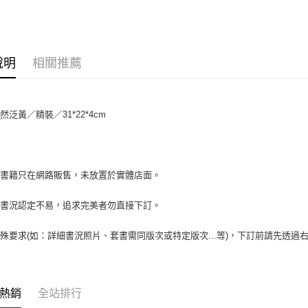
相關說明
【大哥付
AFTEE先
1.本服務
2.付款方
相關說明
說明
相關推薦
流程，驗
【關於「A
ATM付款
完成交易
AFTEE
3.實際核
便利好安
4.訂單成
１．簡單
然泛黃／精裝／31*22*4cm
消。如遇
２．便利
運送方式
無法說明
３．安心
【繳款方
全家取貨付
1.分期款
【「AFT
醒簡訊。
包裹】
１．於結帳
場書籍只在網路販售，未放置於實體店面。
2.透過簡
付」結帳
每筆NT$6
帳／街口支
２．訂單
書書況認定不易，追求完美者勿直接下訂。
３．收到繳
付款後全
【注意事
／ATM／
1.本服務
每筆NT$6
※ 請注意
殊要求(如：詳細書況照片、套書需同版次或特定版次...等)，下訂前請先透
用戶於交
絡購買商品
款買賣價
7-11取
先享後付
2.基於同
※ 交易是
包裹】
資料（包
是否繳費成
用，由本
每筆NT$6
付客戶支
熱銷
全站排行
3.完整用