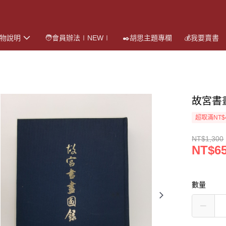
購物說明
🧑會員辦法∣NEW∣
✒️胡思主題專欄
💰我要賣書
故宮書
超取滿NT$
NT$1,300
NT$6
數量