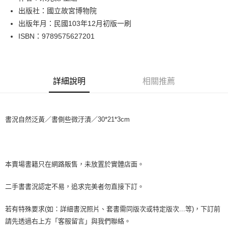
出版社：國立故宮博物院
街口支付
出版年月：民國103年12月初版一刷
悠遊付
ISBN：9789575627201
Google Pay
全盈+PAY
詳細說明
相關推薦
大哥付你分期
相關說明
【大哥付你分期使用說明】
書況自然泛黃／書側些微汙漬／30*21*3cm
AFTEE先享後付
1.本服務由台灣大哥大提供，台灣大哥大用戶可立即使用無須另外申請。
2.付款方式選擇「大哥付你分期」，訂單成立後會自動跳轉到大哥付的交易
相關說明
流程，驗證手機門號後，選擇欲分期的期數、繳款截止日，確認付款後即完
【關於「AFTEE先享後付」】
成交易。
ATM付款
AFTEE先享後付是「在收到商品之後才付款」的支付方式。 讓您購物簡單
3.實際核准額度、可分期數及費用金額請依後續交易確認頁面所載為準。
便利好安心！
本賣場書籍只在網路販售，未放置於實體店面。
4.訂單成立30分鐘內，如未前往確認交易或遇審核未通過，訂單將自動取
１．簡單：不需註冊會員、不需綁卡、不需儲值。
運送方式
消。如遇「轉專審核」未通過狀況，表示未達大哥付你分期系統評分，恕無
２．便利：只要手機號碼，簡訊認證，即可結帳。
二手書書況認定不易，追求完美者勿直接下訂。
法說明評估內容。
３．安心：先確認商品／服務後，再付款。
全家取貨付款【書籍"本數"8本以上，建議使用中華郵政宅配包
【繳款方式說明】
1.分期款項不併入電信帳單，「大哥付你分期」於每月結算日後寄送繳費提
裹】
若有特殊要求(如：詳細書況照片、套書需同版次或特定版次...等)，下訂前
【「AFTEE先享後付」結帳流程】
醒簡訊。
１．於結帳方式選擇「AFTEE先享後付」後，將跳轉至「AFTEE先享後付」
每筆NT$65，滿NT$499(含以上)免運費
請先透過右上方「客服留言」與我們聯絡。
2.透過簡訊連結打開帳單後，可選擇「超商條碼／台灣大直營門市／銀行轉
結帳頁面，進行簡訊認證並確認金額後，即可完成結帳。