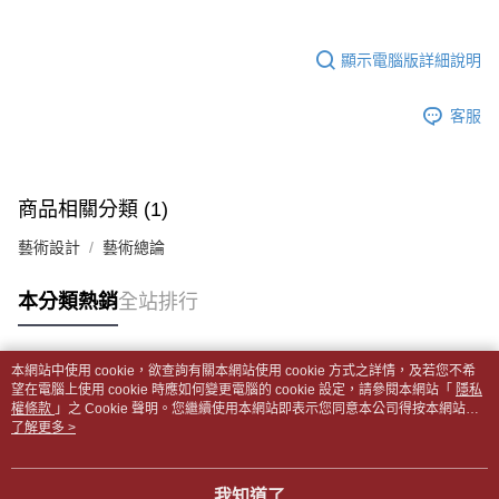
帳／街口支付／iPASS MONEY」等通路繳費。
２．訂單成立數日內，您將收到繳費通知簡訊。
付款後全家取貨
３．收到繳費通知簡訊後14天內，點擊此簡訊中的連結，可透過四大超商／
【注意事項】
每筆NT$65，滿NT$499(含以上)免運費
顯示電腦版詳細說明
ATM／網路銀行／等多元方式進行付款，方視為交易完成。
1.本服務係由「台灣大哥大股份有限公司」（以下簡稱本公司）所提供，讓
※ 請注意：結帳手續完成當下不需立刻繳費，但若您需要取消訂單，請聯絡
用戶於交易時，得透過本服務購買商品或服務，並由商店將買賣／分期付款
7-11取貨付款【書籍"本數"8本以上，建議使用中華郵政宅配
購買商品的店家。未經商家同意取消之訂單仍視為有效，需透過AFTEE先享
買賣價金債權讓與本公司後，依約使用本公司帳單繳交帳款。
客服
後付繳納相關費用。
包裹】
2.基於同意付款使用「大哥付你分期」之契約關係目的，商店將以您的個人
※ 交易是否成功請以「AFTEE先享後付 」之結帳頁面顯示為準，若有關於
資料（包含姓名、電話或地址）提供予台灣大哥大進項蒐集、處理及利用，
每筆NT$65，滿NT$688(含以上)免運費
是否繳費成功／繳費後需取消欲退款等相關疑問，請聯繫「AFTEE先享後付
由本公司與您本人進行分期帳單所需資料之確認、核對及更正。
客戶支援中心」
https://netprotections.freshdesk.com/support/home
3.完整用戶服務條款，請詳閱以下連結：
https://oppay.tw/userRule
付款後7-11取貨
商品相關分類 (1)
【注意事項】
每筆NT$65，滿NT$688(含以上)免運費
１．透過由恩沛科技股份有限公司提供之「AFTEE先享後付」服務完成之交
藝術設計
藝術總論
易，需依本服務之必要範圍內提供個人資料，並將交易相關給付款項請求債
中華郵政包裹
權轉讓予恩沛科技股份有限公司。
每筆NT$65，滿NT$688(含以上)免運費
本分類熱銷
全站排行
２．關於個人資料處理事宜，請瀏覽以下網址：
https://aftee.tw/terms/#terms3
中華郵政包裹(離島)
３．未成年的使用者請事先徵得法定代理人或監護人之同意方可使用
「AFTEE先享後付」，若未經同意申辦者引起之損失，本公司不負相關責
每筆NT$65，滿NT$688(含以上)免運費
本網站中使用 cookie，欲查詢有關本網站使用 cookie 方式之詳情，及若您不希
任。
熱門標籤
望在電腦上使用 cookie 時應如何變更電腦的 cookie 設定，請參閱本網站「
隱私
４．使用「AFTEE先享後付」時，將依據個別帳號之用戶狀況，依本公司即
權條款
士林門市自取(書送達簡訊通知)
」之 Cookie 聲明。您繼續使用本網站即表示您同意本公司得按本網站使
時審查核予不同之上限額度；若仍有額度不足之情形，本公司將視審查結果
用條款之 Cookie 聲明使用 cookie。
了解更多 >
免運費
請求用戶進行身份認證。
５．嚴禁一人註冊多個帳號或使用他人資訊註冊。若發現惡意使用之情形，
中華郵政【國際航空包裹】*收件人請填寫本名
恩沛科技股份有限公司將有權停止該用戶之使用額度並採取法律行動。
查看運費
我知道了