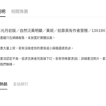
相關說明
【大哥付
AFTEE先
1.本服務
說明
相關推薦
2.付款方
相關說明
流程，驗
【關於「A
ATM付款
完成交易
AFTEE
3.實際核
便利好安
1年元月初版／自然泛黃明顯／黃斑／前扉頁有作者簽贈／13X19X1
4.訂單成
１．簡單
消。如遇
２．便利
場書籍只在網路販售，未放置於實體店面。
運送方式
無法說明
３．安心
【繳款方
全家取貨付
書書大量上架，若有沒檢查到的書寫或小損傷還請見諒。
1.分期款
【「AFT
醒簡訊。
包裹】
１．於結帳
2.透過簡
付」結帳
書況認定不易，追求完美者勿直接下訂。若有特殊要求(如：詳細書況照片、套書
每筆NT$6
帳／街口支
２．訂單
與我們聯絡。
３．收到繳
付款後全
【注意事
／ATM／
1.本服務
每筆NT$6
※ 請注意
用戶於交
絡購買商品
款買賣價
7-11取
先享後付
熱銷
全站排行
2.基於同
※ 交易是
包裹】
資料（包
是否繳費成
用，由本
每筆NT$6
付客戶支
3.完整用
付款後7-1
【注意事