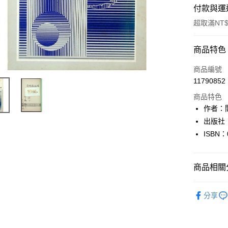
付款與運
超取滿NT$
付款方式
商品特色
信用卡一
商品編號
11790852
超商取貨
商品特色
LINE Pay
作者：
出版社
Apple Pay
ISBN：
街口支付
悠遊付
商品相關分
Google Pa
文學
現
分享
全盈+PAY
大哥付你