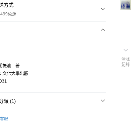
送方式
499免運
次付款
付款
清除
紀錄
閻振瀛 著
：文化大學出版
031
類 (1)
y
代詩
客服
分期