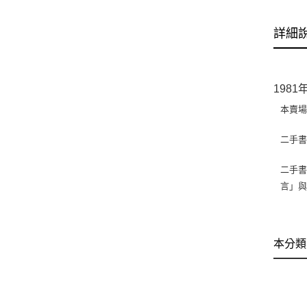
詳細
198
本賣
二手
二手書
言」
本分類