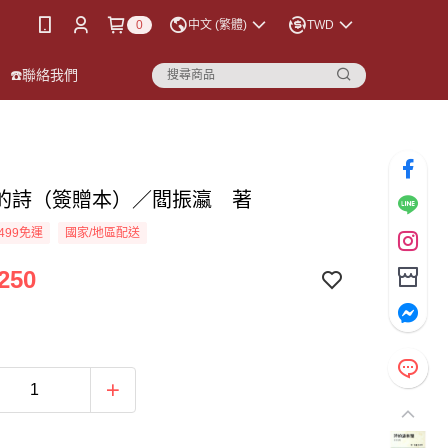
0
中文 (繁體)
TWD
☎️聯絡我們
的詩（簽贈本）／閻振瀛 著
499免運
國家/地區配送
250