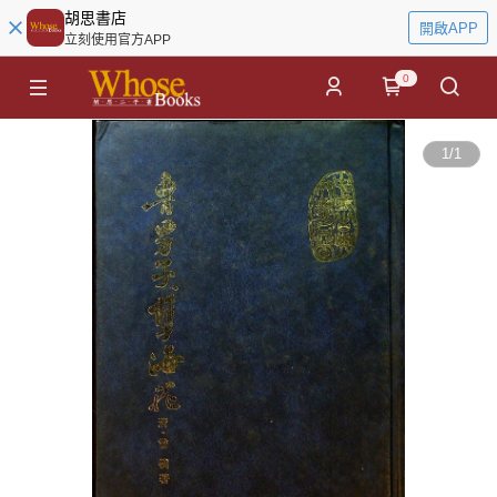
胡思書店
開啟APP
立刻使用官方APP
0
1
/
1