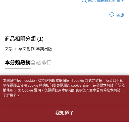
顯示電腦版詳細說明
帳／街口支付／iPASS MONEY」等通路繳費。
２．訂單成立數日內，您將收到繳費通知簡訊。
付款後全家取貨
３．收到繳費通知簡訊後14天內，點擊此簡訊中的連結，可透過四大超商／
【注意事項】
每筆NT$65，滿NT$499(含以上)免運費
客服
ATM／網路銀行／等多元方式進行付款，方視為交易完成。
1.本服務係由「台灣大哥大股份有限公司」（以下簡稱本公司）所提供，讓
※ 請注意：結帳手續完成當下不需立刻繳費，但若您需要取消訂單，請聯絡
用戶於交易時，得透過本服務購買商品或服務，並由商店將買賣／分期付款
7-11取貨付款【書籍"本數"8本以上，建議使用中華郵政宅配
購買商品的店家。未經商家同意取消之訂單仍視為有效，需透過AFTEE先享
買賣價金債權讓與本公司後，依約使用本公司帳單繳交帳款。
後付繳納相關費用。
包裹】
2.基於同意付款使用「大哥付你分期」之契約關係目的，商店將以您的個人
※ 交易是否成功請以「AFTEE先享後付 」之結帳頁面顯示為準，若有關於
商品相關分類 (1)
資料（包含姓名、電話或地址）提供予台灣大哥大進項蒐集、處理及利用，
每筆NT$65，滿NT$688(含以上)免運費
是否繳費成功／繳費後需取消欲退款等相關疑問，請聯繫「AFTEE先享後付
由本公司與您本人進行分期帳單所需資料之確認、核對及更正。
客戶支援中心」
https://netprotections.freshdesk.com/support/home
文學
華文創作-早期出版
3.完整用戶服務條款，請詳閱以下連結：
https://oppay.tw/userRule
付款後7-11取貨
【注意事項】
每筆NT$65，滿NT$688(含以上)免運費
本分類熱銷
全站排行
１．透過由恩沛科技股份有限公司提供之「AFTEE先享後付」服務完成之交
易，需依本服務之必要範圍內提供個人資料，並將交易相關給付款項請求債
中華郵政包裹
權轉讓予恩沛科技股份有限公司。
每筆NT$65，滿NT$688(含以上)免運費
２．關於個人資料處理事宜，請瀏覽以下網址：
本網站中使用 cookie，欲查詢有關本網站使用 cookie 方式之詳情，及若您不希
https://aftee.tw/terms/#terms3
熱門標籤
望在電腦上使用 cookie 時應如何變更電腦的 cookie 設定，請參閱本網站「
隱私
中華郵政包裹(離島)
３．未成年的使用者請事先徵得法定代理人或監護人之同意方可使用
權條款
」之 Cookie 聲明。您繼續使用本網站即表示您同意本公司得按本網站使
「AFTEE先享後付」，若未經同意申辦者引起之損失，本公司不負相關責
每筆NT$65，滿NT$688(含以上)免運費
用條款之 Cookie 聲明使用 cookie。
了解更多 >
任。
４．使用「AFTEE先享後付」時，將依據個別帳號之用戶狀況，依本公司即
士林門市自取(書送達簡訊通知)
時審查核予不同之上限額度；若仍有額度不足之情形，本公司將視審查結果
我知道了
免運費
請求用戶進行身份認證。
５．嚴禁一人註冊多個帳號或使用他人資訊註冊。若發現惡意使用之情形，
中華郵政【國際航空包裹】*收件人請填寫本名
恩沛科技股份有限公司將有權停止該用戶之使用額度並採取法律行動。
查看運費