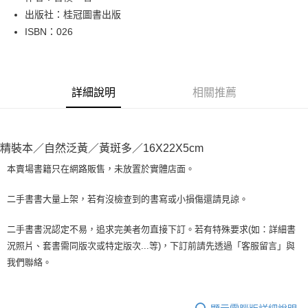
出版社：桂冠圖書出版
街口支付
ISBN：026
悠遊付
Google Pay
詳細說明
相關推薦
全盈+PAY
大哥付你分期
相關說明
精裝本／自然泛黃／黃斑多／16X22X5cm
【大哥付你分期使用說明】
AFTEE先享後付
1.本服務由台灣大哥大提供，台灣大哥大用戶可立即使用無須另外申請。
本賣場書籍只在網路販售，未放置於實體店面。
2.付款方式選擇「大哥付你分期」，訂單成立後會自動跳轉到大哥付的交易
相關說明
流程，驗證手機門號後，選擇欲分期的期數、繳款截止日，確認付款後即完
【關於「AFTEE先享後付」】
二手書書大量上架，若有沒檢查到的書寫或小損傷還請見諒。
成交易。
ATM付款
AFTEE先享後付是「在收到商品之後才付款」的支付方式。 讓您購物簡單
3.實際核准額度、可分期數及費用金額請依後續交易確認頁面所載為準。
便利好安心！
4.訂單成立30分鐘內，如未前往確認交易或遇審核未通過，訂單將自動取
二手書書況認定不易，追求完美者勿直接下訂。若有特殊要求(如：詳細書
１．簡單：不需註冊會員、不需綁卡、不需儲值。
運送方式
消。如遇「轉專審核」未通過狀況，表示未達大哥付你分期系統評分，恕無
況照片、套書需同版次或特定版次...等)，下訂前請先透過「客服留言」與
２．便利：只要手機號碼，簡訊認證，即可結帳。
法說明評估內容。
３．安心：先確認商品／服務後，再付款。
我們聯絡。
全家取貨付款【書籍"本數"8本以上，建議使用中華郵政宅配包
【繳款方式說明】
1.分期款項不併入電信帳單，「大哥付你分期」於每月結算日後寄送繳費提
裹】
【「AFTEE先享後付」結帳流程】
醒簡訊。
１．於結帳方式選擇「AFTEE先享後付」後，將跳轉至「AFTEE先享後付」
每筆NT$65，滿NT$499(含以上)免運費
2.透過簡訊連結打開帳單後，可選擇「超商條碼／台灣大直營門市／銀行轉
結帳頁面，進行簡訊認證並確認金額後，即可完成結帳。