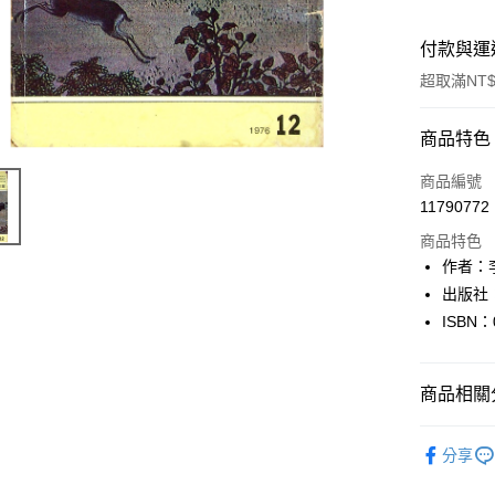
付款與運
超取滿NT$
付款方式
商品特色
信用卡一
商品編號
11790772
超商取貨
商品特色
LINE Pay
作者：
出版社
Apple Pay
ISBN：
街口支付
悠遊付
商品相關分
Google Pa
藝術設計
分享
全盈+PAY