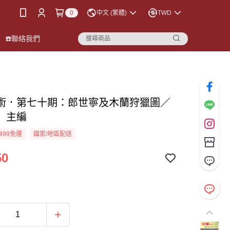
0
中文 (繁體)
TWD
☎️聯絡我們
術．第七十期：郎世寧及木蘭狩獵圖／
 主編
499免運
國家/地區配送
50