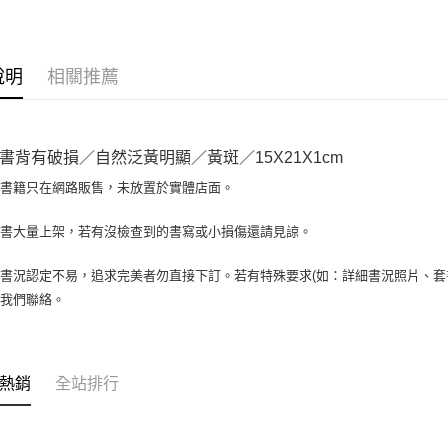
大哥付你
相關說明
【大哥付
AFTEE先
1.本服務
說明
相關推薦
2.付款方
相關說明
流程，驗
【關於「A
ATM付款
完成交易
AFTEE
3.實際核
便利好安
書背有破損／自然泛黃明顯／黃斑／15X21X1cm
4.訂單成
１．簡單
消。如遇
２．便利
場書籍只在網路販售，未放置於實體店面。
運送方式
無法說明
３．安心
【繳款方
全家取貨付
書書大量上架，若有沒檢查到的書寫或小損傷還請見諒。
1.分期款
【「AFT
醒簡訊。
包裹】
１．於結帳
2.透過簡
付」結帳
書況認定不易，追求完美者勿直接下訂。若有特殊要求(如：詳細書況照片、套書
每筆NT$6
帳／街口支
２．訂單
與我們聯絡。
３．收到繳
付款後全
【注意事
／ATM／
1.本服務
每筆NT$6
※ 請注意
用戶於交
絡購買商品
款買賣價
7-11取
先享後付
熱銷
全站排行
2.基於同
※ 交易是
包裹】
資料（包
是否繳費成
用，由本
每筆NT$6
付客戶支