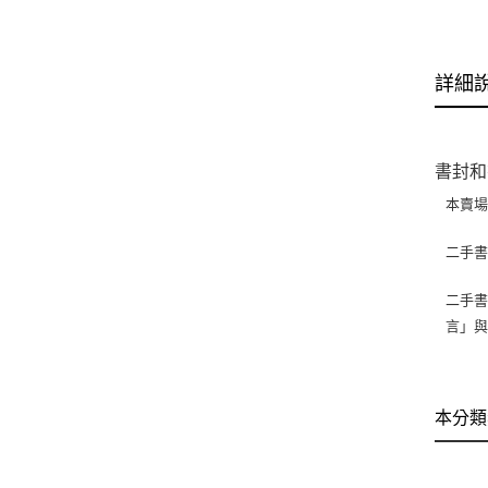
詳細
書封和
本賣
二手
二手書
言」
本分類