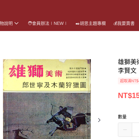
購物說明
🧑會員辦法∣NEW∣
✒️胡思主題專欄
💰我要賣書
雄獅美
李賢文
超取滿NT$
NT$1
數量