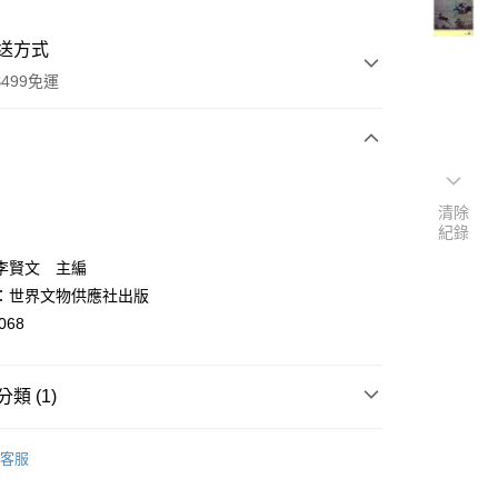
送方式
499免運
次付款
清除
付款
紀錄
李賢文 主編
：世界文物供應社出版
068
類 (1)
y
藝術總論
客服