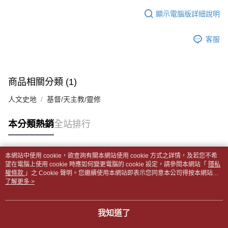
１．於結帳方式選擇「AFTEE先享後付」後，將跳轉至「AFTEE先享後付」
每筆NT$65，滿NT$499(含以上)免運費
2.透過簡訊連結打開帳單後，可選擇「超商條碼／台灣大直營門市／銀行轉
結帳頁面，進行簡訊認證並確認金額後，即可完成結帳。
顯示電腦版詳細說明
帳／街口支付／iPASS MONEY」等通路繳費。
２．訂單成立數日內，您將收到繳費通知簡訊。
付款後全家取貨
３．收到繳費通知簡訊後14天內，點擊此簡訊中的連結，可透過四大超商／
【注意事項】
每筆NT$65，滿NT$499(含以上)免運費
客服
ATM／網路銀行／等多元方式進行付款，方視為交易完成。
1.本服務係由「台灣大哥大股份有限公司」（以下簡稱本公司）所提供，讓
※ 請注意：結帳手續完成當下不需立刻繳費，但若您需要取消訂單，請聯絡
用戶於交易時，得透過本服務購買商品或服務，並由商店將買賣／分期付款
7-11取貨付款【書籍"本數"8本以上，建議使用中華郵政宅配
購買商品的店家。未經商家同意取消之訂單仍視為有效，需透過AFTEE先享
買賣價金債權讓與本公司後，依約使用本公司帳單繳交帳款。
後付繳納相關費用。
包裹】
2.基於同意付款使用「大哥付你分期」之契約關係目的，商店將以您的個人
※ 交易是否成功請以「AFTEE先享後付 」之結帳頁面顯示為準，若有關於
商品相關分類 (1)
資料（包含姓名、電話或地址）提供予台灣大哥大進項蒐集、處理及利用，
每筆NT$65，滿NT$688(含以上)免運費
是否繳費成功／繳費後需取消欲退款等相關疑問，請聯繫「AFTEE先享後付
由本公司與您本人進行分期帳單所需資料之確認、核對及更正。
客戶支援中心」
https://netprotections.freshdesk.com/support/home
人文史地
基督/天主教/靈修
3.完整用戶服務條款，請詳閱以下連結：
https://oppay.tw/userRule
付款後7-11取貨
【注意事項】
每筆NT$65，滿NT$688(含以上)免運費
本分類熱銷
全站排行
１．透過由恩沛科技股份有限公司提供之「AFTEE先享後付」服務完成之交
易，需依本服務之必要範圍內提供個人資料，並將交易相關給付款項請求債
中華郵政包裹
權轉讓予恩沛科技股份有限公司。
每筆NT$65，滿NT$688(含以上)免運費
２．關於個人資料處理事宜，請瀏覽以下網址：
本網站中使用 cookie，欲查詢有關本網站使用 cookie 方式之詳情，及若您不希
https://aftee.tw/terms/#terms3
熱門標籤
望在電腦上使用 cookie 時應如何變更電腦的 cookie 設定，請參閱本網站「
隱私
中華郵政包裹(離島)
３．未成年的使用者請事先徵得法定代理人或監護人之同意方可使用
權條款
」之 Cookie 聲明。您繼續使用本網站即表示您同意本公司得按本網站使
「AFTEE先享後付」，若未經同意申辦者引起之損失，本公司不負相關責
每筆NT$65，滿NT$688(含以上)免運費
用條款之 Cookie 聲明使用 cookie。
了解更多 >
任。
４．使用「AFTEE先享後付」時，將依據個別帳號之用戶狀況，依本公司即
士林門市自取(書送達簡訊通知)
時審查核予不同之上限額度；若仍有額度不足之情形，本公司將視審查結果
我知道了
免運費
請求用戶進行身份認證。
５．嚴禁一人註冊多個帳號或使用他人資訊註冊。若發現惡意使用之情形，