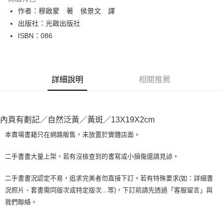
Apple Pay
作者：穆啟蒙 著 侯景文 譯
出版社：光啟出版社
街口支付
ISBN：086
悠遊付
Google Pay
詳細說明
相關推薦
全盈+PAY
大哥付你分期
相關說明
內頁有劃記／自然泛黃／黃斑／13X19X2cm
【大哥付你分期使用說明】
AFTEE先享後付
1.本服務由台灣大哥大提供，台灣大哥大用戶可立即使用無須另外申請。
本賣場書籍只在網路販售，未放置於實體店面。
2.付款方式選擇「大哥付你分期」，訂單成立後會自動跳轉到大哥付的交易
相關說明
流程，驗證手機門號後，選擇欲分期的期數、繳款截止日，確認付款後即完
【關於「AFTEE先享後付」】
二手書書大量上架，若有沒檢查到的書寫或小損傷還請見諒。
成交易。
ATM付款
AFTEE先享後付是「在收到商品之後才付款」的支付方式。 讓您購物簡單
3.實際核准額度、可分期數及費用金額請依後續交易確認頁面所載為準。
便利好安心！
4.訂單成立30分鐘內，如未前往確認交易或遇審核未通過，訂單將自動取
二手書書況認定不易，追求完美者勿直接下訂。若有特殊要求(如：詳細書
１．簡單：不需註冊會員、不需綁卡、不需儲值。
運送方式
消。如遇「轉專審核」未通過狀況，表示未達大哥付你分期系統評分，恕無
況照片、套書需同版次或特定版次...等)，下訂前請先透過「客服留言」與
２．便利：只要手機號碼，簡訊認證，即可結帳。
法說明評估內容。
３．安心：先確認商品／服務後，再付款。
我們聯絡。
全家取貨付款【書籍"本數"8本以上，建議使用中華郵政宅配包
【繳款方式說明】
1.分期款項不併入電信帳單，「大哥付你分期」於每月結算日後寄送繳費提
裹】
【「AFTEE先享後付」結帳流程】
醒簡訊。