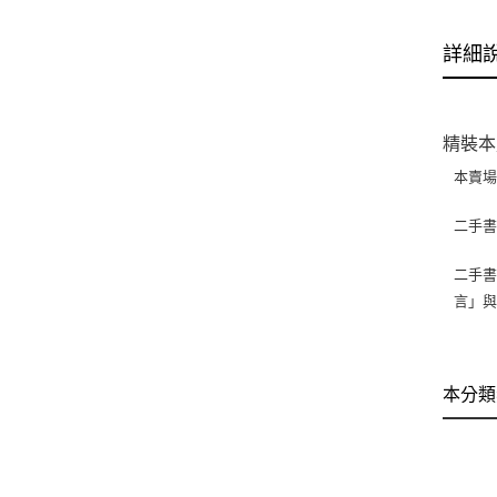
詳細
精裝本
本賣
二手
二手書
言」
本分類