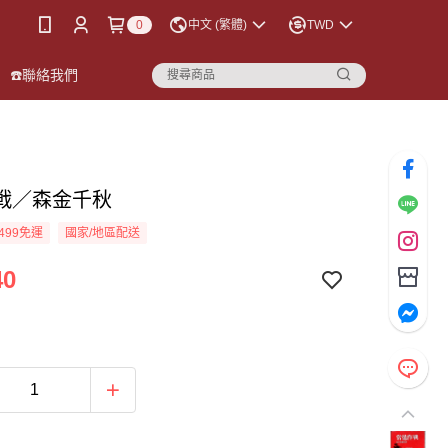
0
中文 (繁體)
TWD
☎️聯絡我們
戦／森金千秋
499免運
國家/地區配送
40