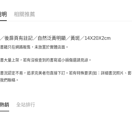
相關說明
【大哥付
AFTEE先
1.本服務
說明
相關推薦
2.付款方
相關說明
流程，驗
【關於「A
ATM付款
完成交易
AFTEE
3.實際核
便利好安
／後扉頁有註記／自然泛黃明顯／黃斑／14X20X2cm
4.訂單成
１．簡單
消。如遇
２．便利
場書籍只在網路販售，未放置於實體店面。
運送方式
無法說明
３．安心
【繳款方
全家取貨付
書書大量上架，若有沒檢查到的書寫或小損傷還請見諒。
1.分期款
【「AFT
醒簡訊。
包裹】
１．於結帳
2.透過簡
付」結帳
書況認定不易，追求完美者勿直接下訂。若有特殊要求(如：詳細書況照片、套書
每筆NT$6
帳／街口支
２．訂單
與我們聯絡。
３．收到繳
付款後全
【注意事
／ATM／
1.本服務
每筆NT$6
※ 請注意
用戶於交
絡購買商品
款買賣價
7-11取
先享後付
熱銷
全站排行
2.基於同
※ 交易是
包裹】
資料（包
是否繳費成
用，由本
每筆NT$6
付客戶支
3.完整用
付款後7-1
【注意事