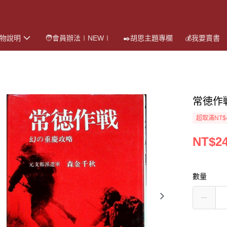
購物說明
🧑會員辦法∣NEW∣
✒️胡思主題專欄
💰我要賣書
常徳作
超取滿NT$
NT$2
數量