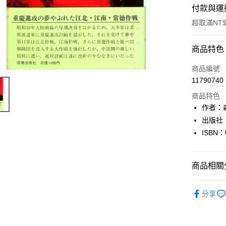
付款與運
超取滿NT$
付款方式
商品特色
信用卡一
商品編號
11790740
超商取貨
商品特色
LINE Pay
作者：
出版社
Apple Pay
ISBN：
街口支付
悠遊付
商品相關分
Google Pa
日本語Japa
分享
全盈+PAY
大哥付你