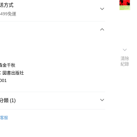
送方式
499免運
次付款
付款
清除
紀錄
森金千秋
：図書出版社
001
類 (1)
y
nese
历史/社会科学
客服
分期