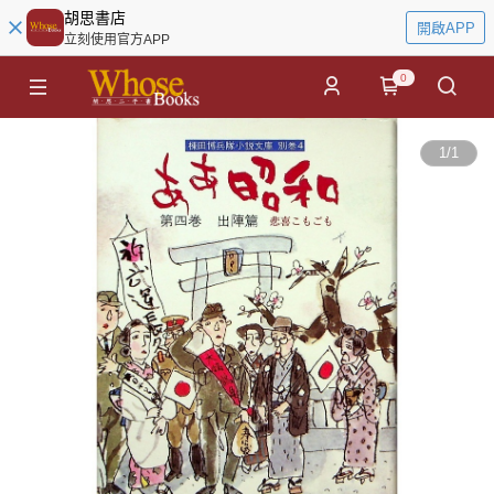
胡思書店
開啟APP
立刻使用官方APP
0
1
/
1