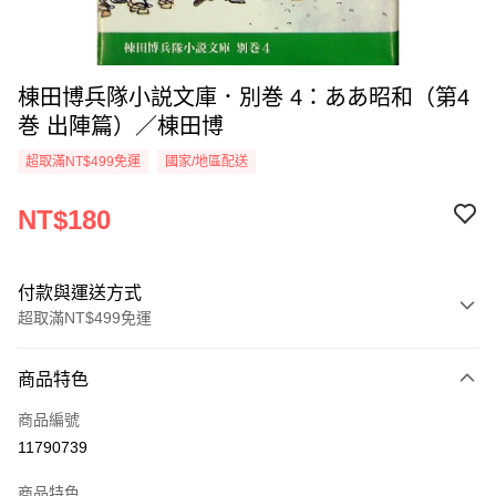
棟田博兵隊小説文庫．別巻 4：ああ昭和（第4
巻 出陣篇）／棟田博
超取滿NT$499免運
國家/地區配送
NT$180
付款與運送方式
超取滿NT$499免運
付款方式
商品特色
信用卡一次付款
商品編號
超商取貨付款
11790739
LINE Pay
商品特色