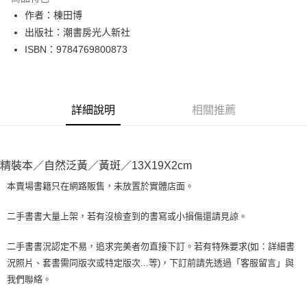
Apple Pay
作者：棟田博
出版社：潮書房光人新社
街口支付
ISBN：9784769800873
悠遊付
Google Pay
詳細說明
相關推薦
全盈+PAY
大哥付你分期
相關說明
精裝本／自然泛黃／黃斑／13X19X2cm
【大哥付你分期使用說明】
AFTEE先享後付
1.本服務由台灣大哥大提供，台灣大哥大用戶可立即使用無須另外申請。
本賣場書籍只在網路販售，未放置於實體店面。
2.付款方式選擇「大哥付你分期」，訂單成立後會自動跳轉到大哥付的交易
相關說明
流程，驗證手機門號後，選擇欲分期的期數、繳款截止日，確認付款後即完
【關於「AFTEE先享後付」】
二手書書大量上架，若有沒檢查到的書寫或小損傷還請見諒。
成交易。
ATM付款
AFTEE先享後付是「在收到商品之後才付款」的支付方式。 讓您購物簡單
3.實際核准額度、可分期數及費用金額請依後續交易確認頁面所載為準。
便利好安心！
4.訂單成立30分鐘內，如未前往確認交易或遇審核未通過，訂單將自動取
二手書書況認定不易，追求完美者勿直接下訂。若有特殊要求(如：詳細書
１．簡單：不需註冊會員、不需綁卡、不需儲值。
運送方式
消。如遇「轉專審核」未通過狀況，表示未達大哥付你分期系統評分，恕無
況照片、套書需同版次或特定版次...等)，下訂前請先透過「客服留言」與
２．便利：只要手機號碼，簡訊認證，即可結帳。
法說明評估內容。
３．安心：先確認商品／服務後，再付款。
我們聯絡。
全家取貨付款【書籍"本數"8本以上，建議使用中華郵政宅配包
【繳款方式說明】
1.分期款項不併入電信帳單，「大哥付你分期」於每月結算日後寄送繳費提
裹】
【「AFTEE先享後付」結帳流程】
醒簡訊。