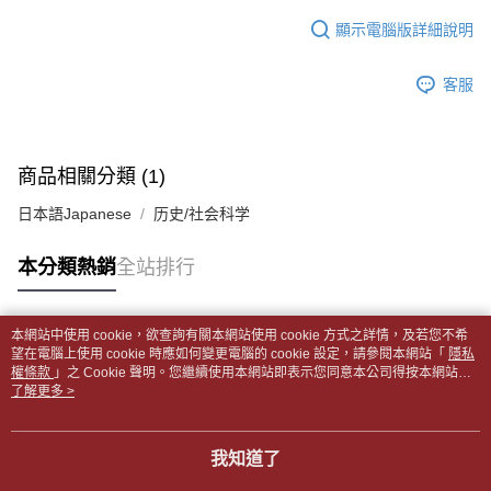
１．於結帳方式選擇「AFTEE先享後付」後，將跳轉至「AFTEE先享後付」
每筆NT$65，滿NT$499(含以上)免運費
2.透過簡訊連結打開帳單後，可選擇「超商條碼／台灣大直營門市／銀行轉
結帳頁面，進行簡訊認證並確認金額後，即可完成結帳。
顯示電腦版詳細說明
帳／街口支付／iPASS MONEY」等通路繳費。
２．訂單成立數日內，您將收到繳費通知簡訊。
付款後全家取貨
３．收到繳費通知簡訊後14天內，點擊此簡訊中的連結，可透過四大超商／
【注意事項】
每筆NT$65，滿NT$499(含以上)免運費
客服
ATM／網路銀行／等多元方式進行付款，方視為交易完成。
1.本服務係由「台灣大哥大股份有限公司」（以下簡稱本公司）所提供，讓
※ 請注意：結帳手續完成當下不需立刻繳費，但若您需要取消訂單，請聯絡
用戶於交易時，得透過本服務購買商品或服務，並由商店將買賣／分期付款
7-11取貨付款【書籍"本數"8本以上，建議使用中華郵政宅配
購買商品的店家。未經商家同意取消之訂單仍視為有效，需透過AFTEE先享
買賣價金債權讓與本公司後，依約使用本公司帳單繳交帳款。
後付繳納相關費用。
包裹】
2.基於同意付款使用「大哥付你分期」之契約關係目的，商店將以您的個人
※ 交易是否成功請以「AFTEE先享後付 」之結帳頁面顯示為準，若有關於
商品相關分類 (1)
資料（包含姓名、電話或地址）提供予台灣大哥大進項蒐集、處理及利用，
每筆NT$65，滿NT$688(含以上)免運費
是否繳費成功／繳費後需取消欲退款等相關疑問，請聯繫「AFTEE先享後付
由本公司與您本人進行分期帳單所需資料之確認、核對及更正。
客戶支援中心」
https://netprotections.freshdesk.com/support/home
日本語Japanese
历史/社会科学
3.完整用戶服務條款，請詳閱以下連結：
https://oppay.tw/userRule
付款後7-11取貨
【注意事項】
每筆NT$65，滿NT$688(含以上)免運費
本分類熱銷
全站排行
１．透過由恩沛科技股份有限公司提供之「AFTEE先享後付」服務完成之交
易，需依本服務之必要範圍內提供個人資料，並將交易相關給付款項請求債
中華郵政包裹
權轉讓予恩沛科技股份有限公司。
每筆NT$65，滿NT$688(含以上)免運費
２．關於個人資料處理事宜，請瀏覽以下網址：
本網站中使用 cookie，欲查詢有關本網站使用 cookie 方式之詳情，及若您不希
https://aftee.tw/terms/#terms3
熱門標籤
望在電腦上使用 cookie 時應如何變更電腦的 cookie 設定，請參閱本網站「
隱私
中華郵政包裹(離島)
３．未成年的使用者請事先徵得法定代理人或監護人之同意方可使用
權條款
」之 Cookie 聲明。您繼續使用本網站即表示您同意本公司得按本網站使
「AFTEE先享後付」，若未經同意申辦者引起之損失，本公司不負相關責
每筆NT$65，滿NT$688(含以上)免運費
用條款之 Cookie 聲明使用 cookie。
了解更多 >
任。
４．使用「AFTEE先享後付」時，將依據個別帳號之用戶狀況，依本公司即
士林門市自取(書送達簡訊通知)
時審查核予不同之上限額度；若仍有額度不足之情形，本公司將視審查結果
我知道了
免運費
請求用戶進行身份認證。
５．嚴禁一人註冊多個帳號或使用他人資訊註冊。若發現惡意使用之情形，