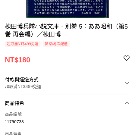
棟田博兵隊小説文庫．別巻 5：ああ昭和（第5
巻 再会編）／棟田博
超取滿NT$499免運
國家/地區配送
NT$180
付款與運送方式
超取滿NT$499免運
付款方式
商品特色
信用卡一次付款
商品編號
超商取貨付款
11790738
LINE Pay
商品特色