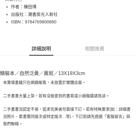
Apple Pay
作者：棟田博
出版社：潮書房光人新社
街口支付
ISBN：9784769800880
悠遊付
Google Pay
詳細說明
相關推薦
全盈+PAY
大哥付你分期
相關說明
精裝本／自然泛黃／黃斑／13X19X3cm
【大哥付你分期使用說明】
AFTEE先享後付
1.本服務由台灣大哥大提供，台灣大哥大用戶可立即使用無須另外申請。
本賣場書籍只在網路販售，未放置於實體店面。
2.付款方式選擇「大哥付你分期」，訂單成立後會自動跳轉到大哥付的交易
相關說明
流程，驗證手機門號後，選擇欲分期的期數、繳款截止日，確認付款後即完
【關於「AFTEE先享後付」】
二手書書大量上架，若有沒檢查到的書寫或小損傷還請見諒。
成交易。
ATM付款
AFTEE先享後付是「在收到商品之後才付款」的支付方式。 讓您購物簡單
3.實際核准額度、可分期數及費用金額請依後續交易確認頁面所載為準。
便利好安心！
4.訂單成立30分鐘內，如未前往確認交易或遇審核未通過，訂單將自動取
二手書書況認定不易，追求完美者勿直接下訂。若有特殊要求(如：詳細書
１．簡單：不需註冊會員、不需綁卡、不需儲值。
運送方式
消。如遇「轉專審核」未通過狀況，表示未達大哥付你分期系統評分，恕無
況照片、套書需同版次或特定版次...等)，下訂前請先透過「客服留言」與
２．便利：只要手機號碼，簡訊認證，即可結帳。
法說明評估內容。
３．安心：先確認商品／服務後，再付款。
我們聯絡。
全家取貨付款【書籍"本數"8本以上，建議使用中華郵政宅配包
【繳款方式說明】
1.分期款項不併入電信帳單，「大哥付你分期」於每月結算日後寄送繳費提
裹】
【「AFTEE先享後付」結帳流程】
醒簡訊。