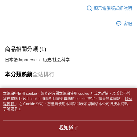
１．於結帳方式選擇「AFTEE先享後付」後，將跳轉至「AFTEE先享後付」
每筆NT$65，滿NT$499(含以上)免運費
2.透過簡訊連結打開帳單後，可選擇「超商條碼／台灣大直營門市／銀行轉
結帳頁面，進行簡訊認證並確認金額後，即可完成結帳。
顯示電腦版詳細說明
帳／街口支付／iPASS MONEY」等通路繳費。
２．訂單成立數日內，您將收到繳費通知簡訊。
付款後全家取貨
３．收到繳費通知簡訊後14天內，點擊此簡訊中的連結，可透過四大超商／
【注意事項】
每筆NT$65，滿NT$499(含以上)免運費
客服
ATM／網路銀行／等多元方式進行付款，方視為交易完成。
1.本服務係由「台灣大哥大股份有限公司」（以下簡稱本公司）所提供，讓
※ 請注意：結帳手續完成當下不需立刻繳費，但若您需要取消訂單，請聯絡
用戶於交易時，得透過本服務購買商品或服務，並由商店將買賣／分期付款
7-11取貨付款【書籍"本數"8本以上，建議使用中華郵政宅配
購買商品的店家。未經商家同意取消之訂單仍視為有效，需透過AFTEE先享
買賣價金債權讓與本公司後，依約使用本公司帳單繳交帳款。
後付繳納相關費用。
包裹】
2.基於同意付款使用「大哥付你分期」之契約關係目的，商店將以您的個人
※ 交易是否成功請以「AFTEE先享後付 」之結帳頁面顯示為準，若有關於
商品相關分類 (1)
資料（包含姓名、電話或地址）提供予台灣大哥大進項蒐集、處理及利用，
每筆NT$65，滿NT$688(含以上)免運費
是否繳費成功／繳費後需取消欲退款等相關疑問，請聯繫「AFTEE先享後付
由本公司與您本人進行分期帳單所需資料之確認、核對及更正。
客戶支援中心」
https://netprotections.freshdesk.com/support/home
日本語Japanese
历史/社会科学
3.完整用戶服務條款，請詳閱以下連結：
https://oppay.tw/userRule
付款後7-11取貨
【注意事項】
每筆NT$65，滿NT$688(含以上)免運費
本分類熱銷
全站排行
１．透過由恩沛科技股份有限公司提供之「AFTEE先享後付」服務完成之交
易，需依本服務之必要範圍內提供個人資料，並將交易相關給付款項請求債
中華郵政包裹
權轉讓予恩沛科技股份有限公司。
每筆NT$65，滿NT$688(含以上)免運費
２．關於個人資料處理事宜，請瀏覽以下網址：
本網站中使用 cookie，欲查詢有關本網站使用 cookie 方式之詳情，及若您不希
https://aftee.tw/terms/#terms3
熱門標籤
望在電腦上使用 cookie 時應如何變更電腦的 cookie 設定，請參閱本網站「
隱私
中華郵政包裹(離島)
３．未成年的使用者請事先徵得法定代理人或監護人之同意方可使用
權條款
」之 Cookie 聲明。您繼續使用本網站即表示您同意本公司得按本網站使
「AFTEE先享後付」，若未經同意申辦者引起之損失，本公司不負相關責
每筆NT$65，滿NT$688(含以上)免運費
用條款之 Cookie 聲明使用 cookie。
了解更多 >
任。
４．使用「AFTEE先享後付」時，將依據個別帳號之用戶狀況，依本公司即
士林門市自取(書送達簡訊通知)
時審查核予不同之上限額度；若仍有額度不足之情形，本公司將視審查結果
我知道了
免運費
請求用戶進行身份認證。
５．嚴禁一人註冊多個帳號或使用他人資訊註冊。若發現惡意使用之情形，