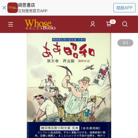
胡思書店
開啟APP
立刻使用官方APP
0
1
/
1