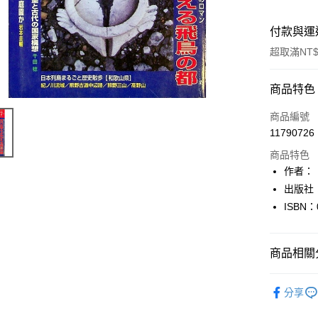
付款與運
超取滿NT$
付款方式
商品特色
信用卡一
商品編號
11790726
超商取貨
商品特色
LINE Pay
作者：
出版社
Apple Pay
ISBN：
街口支付
悠遊付
商品相關分
Google Pa
日本語Japa
分享
全盈+PAY