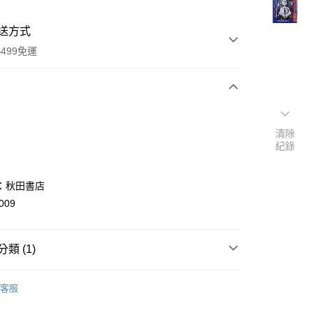
送方式
499免運
次付款
清除
付款
紀錄
：秋田書店
009
類 (1)
y
nese
历史/社会科学
客服