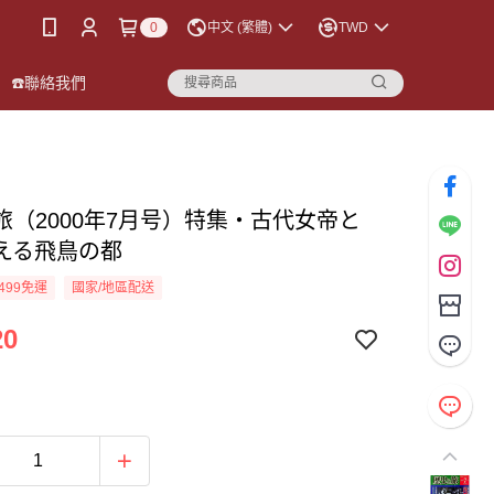
0
中文 (繁體)
TWD
☎️聯絡我們
旅（2000年7月号）特集・古代女帝と
える飛鳥の都
499免運
國家/地區配送
20