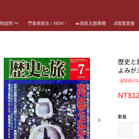
購物說明
🧑會員辦法∣NEW∣
✒️胡思主題專欄
💰我要賣書
歴史と
よみが
超取滿NT$
NT$1
數量