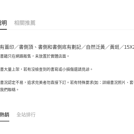
大哥付你
相關說明
【大哥付
AFTEE先
1.本服務
說明
相關推薦
2.付款方
相關說明
流程，驗
【關於「A
ATM付款
完成交易
AFTEE
3.實際核
便利好安
有蓋印／書側頂、書側和書側底有劃記／自然泛黃／黃斑／15X21
4.訂單成
１．簡單
消。如遇
２．便利
場書籍只在網路販售，未放置於實體店面。
運送方式
無法說明
３．安心
【繳款方
全家取貨付
書書大量上架，若有沒檢查到的書寫或小損傷還請見諒。
1.分期款
【「AFT
醒簡訊。
包裹】
１．於結帳
2.透過簡
付」結帳
書況認定不易，追求完美者勿直接下訂。若有特殊要求(如：詳細書況照片、套書
每筆NT$6
帳／街口支
２．訂單
與我們聯絡。
３．收到繳
付款後全
【注意事
／ATM／
1.本服務
每筆NT$6
※ 請注意
用戶於交
絡購買商品
款買賣價
7-11取
先享後付
熱銷
全站排行
2.基於同
※ 交易是
包裹】
資料（包
是否繳費成
用，由本
每筆NT$6
付客戶支