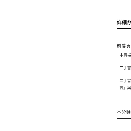
詳細
前扉頁
本賣
二手
二手書
言」
本分類