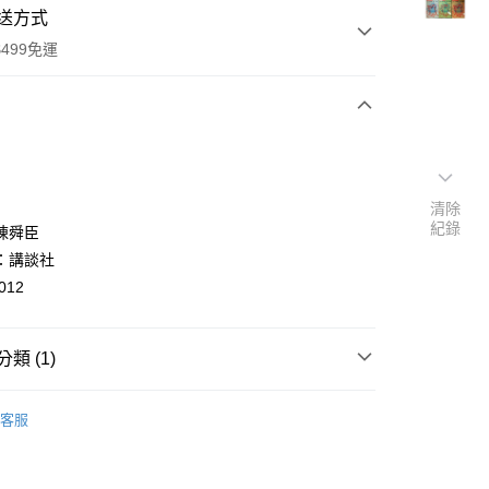
送方式
499免運
次付款
付款
清除
紀錄
陳舜臣
：講談社
012
類 (1)
y
nese
文学
客服
分期