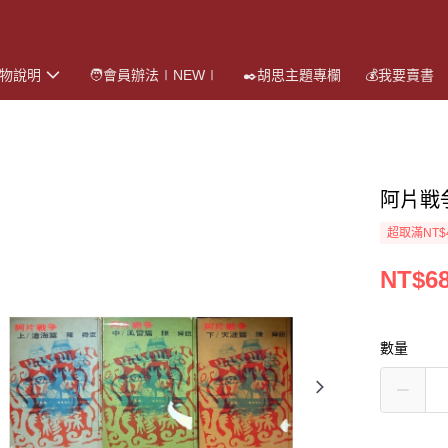
購物說明
🧑會員辦法∣NEW∣
✒️胡思主題專欄
💰我要賣書
阿片戦
超取滿NT$
NT$6
數量