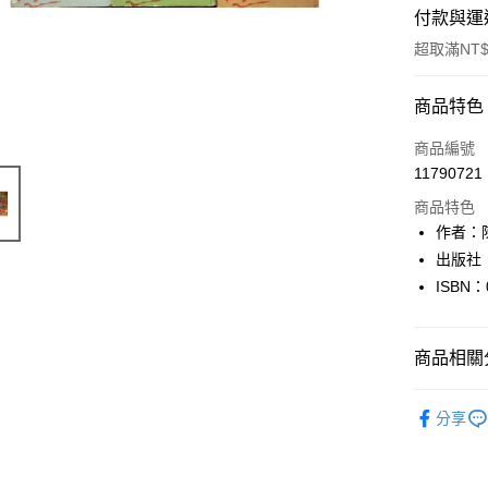
付款與運
超取滿NT$
付款方式
商品特色
信用卡一
商品編號
11790721
超商取貨
商品特色
LINE Pay
作者：
出版社
Apple Pay
ISBN：
街口支付
悠遊付
商品相關分
Google Pa
日本語Japa
分享
全盈+PAY
大哥付你