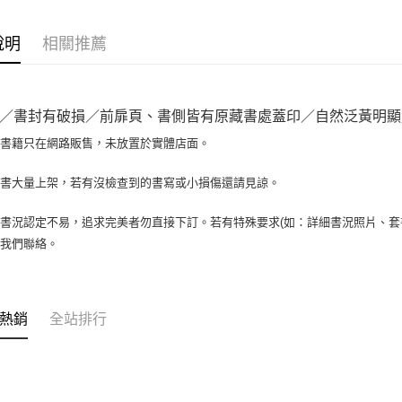
相關說明
【大哥付
AFTEE先
1.本服務
說明
相關推薦
2.付款方
相關說明
流程，驗
【關於「A
ATM付款
完成交易
AFTEE
3.實際核
便利好安
／書封有破損／前扉頁、書側皆有原藏書處蓋印／自然泛黃明顯／黃
4.訂單成
１．簡單
消。如遇
２．便利
場書籍只在網路販售，未放置於實體店面。
運送方式
無法說明
３．安心
【繳款方
全家取貨付
書書大量上架，若有沒檢查到的書寫或小損傷還請見諒。
1.分期款
【「AFT
醒簡訊。
包裹】
１．於結帳
2.透過簡
付」結帳
書況認定不易，追求完美者勿直接下訂。若有特殊要求(如：詳細書況照片、套書
每筆NT$6
帳／街口支
２．訂單
與我們聯絡。
３．收到繳
付款後全
【注意事
／ATM／
1.本服務
每筆NT$6
※ 請注意
用戶於交
絡購買商品
款買賣價
7-11取
先享後付
熱銷
全站排行
2.基於同
※ 交易是
包裹】
資料（包
是否繳費成
用，由本
每筆NT$6
付客戶支
3.完整用
付款後7-1
【注意事