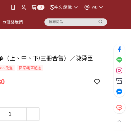
0
中文 (繁體)
TWD
☎️聯絡我們
争（上、中、下/三冊合售）／陳舜臣
499免運
國家/地區配送
80