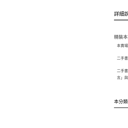
詳細
精裝本
本賣
二手
二手書
言」
本分類