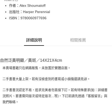
Apple Pay
作者：Alex Shoumatoff
出版社：Harper Perennial
街口支付
ISBN：9780060977696
悠遊付
Google Pay
詳細說明
相關推薦
全盈+PAY
大哥付你分期
相關說明
自然泛黃明顯／黃斑／14X21X4cm
【大哥付你分期使用說明】
AFTEE先享後付
1.本服務由台灣大哥大提供，台灣大哥大用戶可立即使用無須另外申請。
本賣場書籍只在網路販售，未放置於實體店面。
2.付款方式選擇「大哥付你分期」，訂單成立後會自動跳轉到大哥付的交易
相關說明
流程，驗證手機門號後，選擇欲分期的期數、繳款截止日，確認付款後即完
【關於「AFTEE先享後付」】
二手書書大量上架，若有沒檢查到的書寫或小損傷還請見諒。
成交易。
ATM付款
AFTEE先享後付是「在收到商品之後才付款」的支付方式。 讓您購物簡單
3.實際核准額度、可分期數及費用金額請依後續交易確認頁面所載為準。
便利好安心！
4.訂單成立30分鐘內，如未前往確認交易或遇審核未通過，訂單將自動取
二手書書況認定不易，追求完美者勿直接下訂。若有特殊要求(如：詳細書
１．簡單：不需註冊會員、不需綁卡、不需儲值。
運送方式
消。如遇「轉專審核」未通過狀況，表示未達大哥付你分期系統評分，恕無
況照片、套書需同版次或特定版次...等)，下訂前請先透過「客服留言」與
２．便利：只要手機號碼，簡訊認證，即可結帳。
法說明評估內容。
３．安心：先確認商品／服務後，再付款。
我們聯絡。
全家取貨付款【書籍"本數"8本以上，建議使用中華郵政宅配包
【繳款方式說明】
1.分期款項不併入電信帳單，「大哥付你分期」於每月結算日後寄送繳費提
裹】
【「AFTEE先享後付」結帳流程】
醒簡訊。