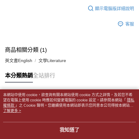
１．於結帳方式選擇「AFTEE先享後付」後，將跳轉至「AFTEE先享後付」
每筆NT$65，滿NT$499(含以上)免運費
2.透過簡訊連結打開帳單後，可選擇「超商條碼／台灣大直營門市／銀行轉
結帳頁面，進行簡訊認證並確認金額後，即可完成結帳。
顯示電腦版詳細說明
帳／街口支付／iPASS MONEY」等通路繳費。
２．訂單成立數日內，您將收到繳費通知簡訊。
付款後全家取貨
３．收到繳費通知簡訊後14天內，點擊此簡訊中的連結，可透過四大超商／
【注意事項】
每筆NT$65，滿NT$499(含以上)免運費
客服
ATM／網路銀行／等多元方式進行付款，方視為交易完成。
1.本服務係由「台灣大哥大股份有限公司」（以下簡稱本公司）所提供，讓
※ 請注意：結帳手續完成當下不需立刻繳費，但若您需要取消訂單，請聯絡
用戶於交易時，得透過本服務購買商品或服務，並由商店將買賣／分期付款
7-11取貨付款【書籍"本數"8本以上，建議使用中華郵政宅配
購買商品的店家。未經商家同意取消之訂單仍視為有效，需透過AFTEE先享
買賣價金債權讓與本公司後，依約使用本公司帳單繳交帳款。
後付繳納相關費用。
包裹】
2.基於同意付款使用「大哥付你分期」之契約關係目的，商店將以您的個人
※ 交易是否成功請以「AFTEE先享後付 」之結帳頁面顯示為準，若有關於
商品相關分類 (1)
資料（包含姓名、電話或地址）提供予台灣大哥大進項蒐集、處理及利用，
每筆NT$65，滿NT$688(含以上)免運費
是否繳費成功／繳費後需取消欲退款等相關疑問，請聯繫「AFTEE先享後付
由本公司與您本人進行分期帳單所需資料之確認、核對及更正。
客戶支援中心」
https://netprotections.freshdesk.com/support/home
英文書English
文學Literature
3.完整用戶服務條款，請詳閱以下連結：
https://oppay.tw/userRule
付款後7-11取貨
【注意事項】
每筆NT$65，滿NT$688(含以上)免運費
本分類熱銷
全站排行
１．透過由恩沛科技股份有限公司提供之「AFTEE先享後付」服務完成之交
易，需依本服務之必要範圍內提供個人資料，並將交易相關給付款項請求債
中華郵政包裹
權轉讓予恩沛科技股份有限公司。
每筆NT$65，滿NT$688(含以上)免運費
２．關於個人資料處理事宜，請瀏覽以下網址：
本網站中使用 cookie，欲查詢有關本網站使用 cookie 方式之詳情，及若您不希
https://aftee.tw/terms/#terms3
熱門標籤
望在電腦上使用 cookie 時應如何變更電腦的 cookie 設定，請參閱本網站「
隱私
中華郵政包裹(離島)
３．未成年的使用者請事先徵得法定代理人或監護人之同意方可使用
權條款
」之 Cookie 聲明。您繼續使用本網站即表示您同意本公司得按本網站使
「AFTEE先享後付」，若未經同意申辦者引起之損失，本公司不負相關責
每筆NT$65，滿NT$688(含以上)免運費
用條款之 Cookie 聲明使用 cookie。
了解更多 >
任。
４．使用「AFTEE先享後付」時，將依據個別帳號之用戶狀況，依本公司即
士林門市自取(書送達簡訊通知)
時審查核予不同之上限額度；若仍有額度不足之情形，本公司將視審查結果
我知道了
免運費
請求用戶進行身份認證。
５．嚴禁一人註冊多個帳號或使用他人資訊註冊。若發現惡意使用之情形，