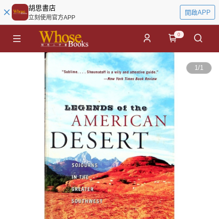
胡思書店
開啟APP
立刻使用官方APP
0
1
/
1