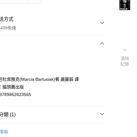
送方式
499免運
次付款
清除
紀錄
付款
席雅克(Marcia Bartusiak)著 嚴麗娟 譯
：貓頭鷹出版
9789862623565
類 (1)
y
客服