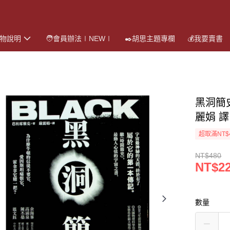
購物說明
🧑會員辦法∣NEW∣
✒️胡思主題專欄
💰我要賣書
黑洞簡史／
麗娟 譯
超取滿NT$
NT$480
NT$2
數量