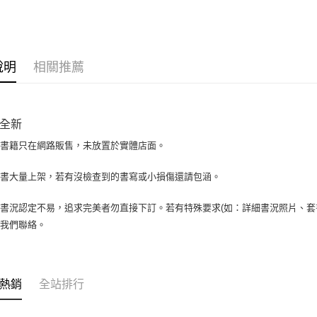
大哥付你
相關說明
【大哥付
AFTEE先
1.本服務
說明
相關推薦
2.付款方
相關說明
流程，驗
【關於「A
ATM付款
完成交易
AFTEE
3.實際核
便利好安
全新
4.訂單成
１．簡單
消。如遇
２．便利
場書籍只在網路販售，未放置於實體店面。
運送方式
無法說明
３．安心
【繳款方
全家取貨付
書書大量上架，若有沒檢查到的書寫或小損傷還請包涵。
1.分期款
【「AFT
醒簡訊。
包裹】
１．於結帳
2.透過簡
付」結帳
書況認定不易，追求完美者勿直接下訂。若有特殊要求(如：詳細書況照片、套書
每筆NT$6
帳／街口支
２．訂單
與我們聯絡。
３．收到繳
付款後全
【注意事
／ATM／
1.本服務
每筆NT$6
※ 請注意
用戶於交
絡購買商品
款買賣價
7-11取
先享後付
熱銷
全站排行
2.基於同
※ 交易是
包裹】
資料（包
是否繳費成