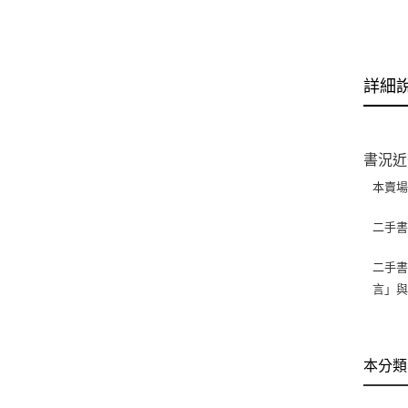
詳細
書況近
本賣
二手
二手書
言」
本分類