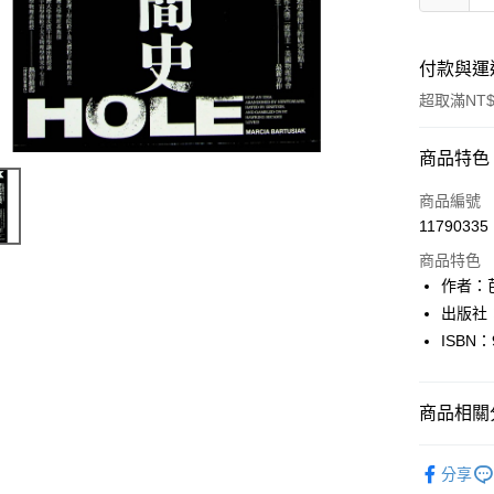
付款與運
超取滿NT$
付款方式
商品特色
信用卡一
商品編號
11790335
超商取貨
商品特色
LINE Pay
作者：芭杜
出版社
Apple Pay
ISBN：
街口支付
悠遊付
商品相關分
Google Pa
自然科普
分享
全盈+PAY