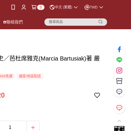
0
中文 (繁體)
TWD
☎️聯絡我們
芭杜席雅克(Marcia Bartusiak)著 嚴
499免運
國家/地區配送
20